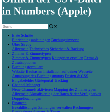
in Numbers (Apple)
Erste Schritte
Einrichtungsanleitungen
Buchungsimporte
Über Sirvoy
Allgemein
Technisches
Sicherheit & Backups
Zimmer & Zimmertypen
Zimmer & Zimmertypen
Kategorien erstellen
Extras &
Zusatzoptionen
Buchungsformulare
Website-Baukasten
Installation auf deiner Webseite
Anpassung des Buchungsmotors
Design & CSS
Eingabefelder
Gästeportal
Tracking
Channel Manager
Neue Channels aktivieren
Mapping der Zimmertypen
Allgemein
Aktualisierung der Raten & der Verfügbarkeit
Doppelbuchungen
Finanzen
Bezahllösungen
Zahlungen verwalten
Rechnungen
Buchhaltung
Steuern & Taxen