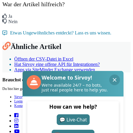
War der Artikel hilfreich?
Ja
Nein
Etwas Ungewöhnliches entdeckt? Lass es uns wissen.
Ähnliche Artikel
Öffnen der CSV-Datei in Excel
Hat Sirvoy eine offene API für Integrationen?
Apps via SiteMinder Exchange verwenden
Brauchst du Hilfe mit Sirvoy?
Du bist hier genau richtig.
Sirvoy
Login
Kontakt