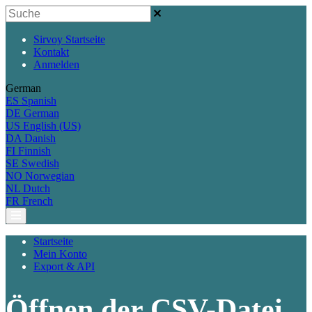
Sirvoy Startseite
Kontakt
Anmelden
German
ES
Spanish
DE
German
US
English (US)
DA
Danish
FI
Finnish
SE
Swedish
NO
Norwegian
NL
Dutch
FR
French
Startseite
Mein Konto
Export & API
Öffnen der CSV-Datei