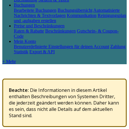
Buchungen
Bearbeitete Buchungen
Buchungsübersicht
Automatisierte
Nachrichten & Textvorlagen
Kommunikation
Reinigungsplan
und -aufgaben erstellen
Preise und Beschränkungen
Raten & Rabatte
Beschränkungen
Gutschein- & Coupon-
Code
Mein Konto
Benutzerdefinierte Einstellungen für deinen Account
Zahlung
Statistik
Export & API
+ Mehr
Beachte
:
Die
Informationen
in
diesem
Artikel
enthalten
Beschreibungen
von
Systemen
Dritter
,
die
jederzeit
ge
ä
ndert
werden
k
ö
nnen
.
Daher
kann
es
sein
,
dass
nicht
alle
Details
auf
dem
aktuellen
Stand
sind
.