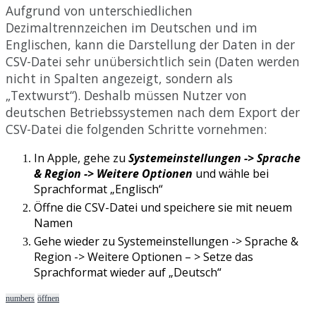
Aufgrund
von
unterschiedlichen
Dezimaltrennzeichen
im
Deutschen
und
im
Englischen
,
kann
die
Darstellung
der
Daten
in
der
CSV
-
Datei
sehr
un
ü
bersichtlich
sein
(
Daten
werden
nicht
in
Spalten
angezeigt
,
sondern
als
„
Textwurst
“
)
.
Deshalb
m
ü
ssen
Nutzer
von
deutschen
Betriebssystemen
nach
dem
Export
der
CSV
-
Datei
die
folgenden
Schritte
vornehmen
:
In
Apple
,
gehe
zu
Systemeinstellungen
-
>
Sprache
&
Region
-
>
Weitere
Optionen
und
w
ä
hle
bei
Sprachformat
„
Englisch
“
Ö
ffne
die
CSV
-
Datei
und
speichere
sie
mit
neuem
Namen
Gehe
wieder
zu
Systemeinstellungen
-
>
Sprache
&
Region
-
>
Weitere
Optionen
–
>
Setze
das
Sprachformat
wieder
auf
„
Deutsch
“
numbers
öffnen