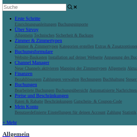
Erste Schritte
Einrichtungsanleitungen
Buchungsimporte
Über Sirvoy
Allgemein
Technisches
Sicherheit & Backups
Zimmer & Zimmertypen
Zimmer & Zimmertypen
Kategorien erstellen
Extras & Zusatzoptione
Buchungsformulare
Website-Baukasten
Installation auf deiner Webseite
Anpassung des Bu
Channel Manager
Neue Channels aktivieren
Mapping der Zimmertypen
Allgemein
Aktua
Finanzen
Bezahllösungen
Zahlungen verwalten
Rechnungen
Buchhaltung
Steue
Buchungen
Bearbeitete Buchungen
Buchungsübersicht
Automatisierte Nachrichte
Preise und Beschränkungen
Raten & Rabatte
Beschränkungen
Gutschein- & Coupon-Code
Mein Konto
Benutzerdefinierte Einstellungen für deinen Account
Zahlung
Statistik
+ Mehr
Allgemein