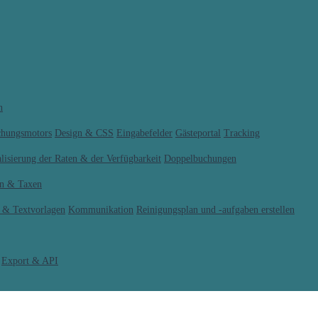
n
chungsmotors
Design & CSS
Eingabefelder
Gästeportal
Tracking
lisierung der Raten & der Verfügbarkeit
Doppelbuchungen
rn & Taxen
n & Textvorlagen
Kommunikation
Reinigungsplan und -aufgaben erstellen
Export & API