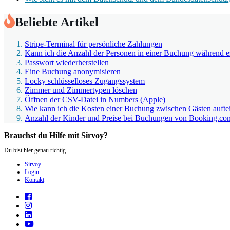
Beliebte Artikel
Stripe-Terminal für persönliche Zahlungen
Kann ich die Anzahl der Personen in einer Buchung während e
Passwort wiederherstellen
Eine Buchung anonymisieren
Locky schlüsselloses Zugangssystem
Zimmer und Zimmertypen löschen
Öffnen der CSV-Datei in Numbers (Apple)
Wie kann ich die Kosten einer Buchung zwischen Gästen aufte
Anzahl der Kinder und Preise bei Buchungen von Booking.co
Brauchst du Hilfe mit Sirvoy?
Du bist hier genau richtig.
Sirvoy
Login
Kontakt