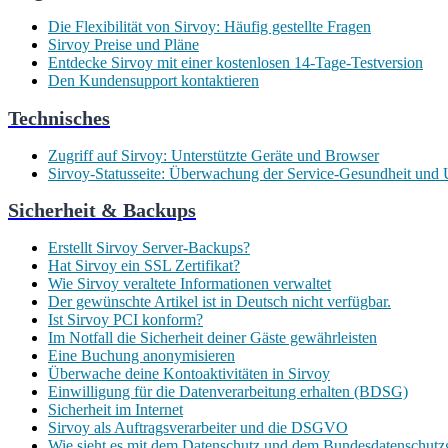
Die Flexibilität von Sirvoy: Häufig gestellte Fragen
Sirvoy Preise und Pläne
Entdecke Sirvoy mit einer kostenlosen 14-Tage-Testversion
Den Kunden­support kontaktieren
Technisches
Zugriff auf Sirvoy: Unterstützte Geräte und Browser
Sirvoy-Statusseite: Überwachung der Service-Gesundheit und 
Sicherheit & Backups
Erstellt Sirvoy Server-Backups?
Hat Sirvoy ein SSL Zertifikat?
Wie Sirvoy veraltete Informationen verwaltet
Der gewünschte Artikel ist in Deutsch nicht verfügbar.
Ist Sirvoy PCI konform?
Im Notfall die Sicherheit deiner Gäste gewährleisten
Eine Buchung anonymisieren
Überwache deine Kontoaktivitäten in Sirvoy
Einwilligung für die Datenverarbeitung erhalten (BDSG)
Sicherheit im Internet
Sirvoy als Auftragsverarbeiter und die DSGVO
Wie sieht es mit dem Datenschutz und dem Bundesdatenschut