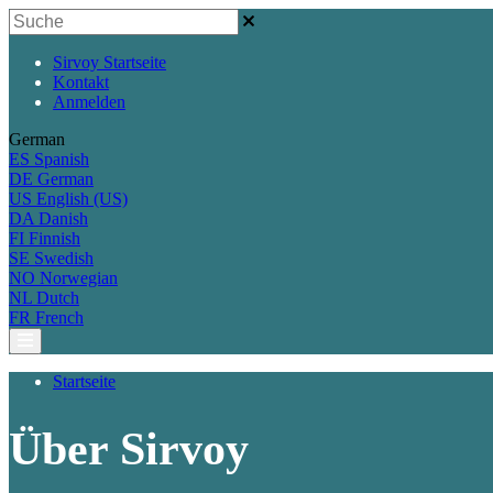
Sirvoy Startseite
Kontakt
Anmelden
German
ES
Spanish
DE
German
US
English (US)
DA
Danish
FI
Finnish
SE
Swedish
NO
Norwegian
NL
Dutch
FR
French
Startseite
Über Sirvoy