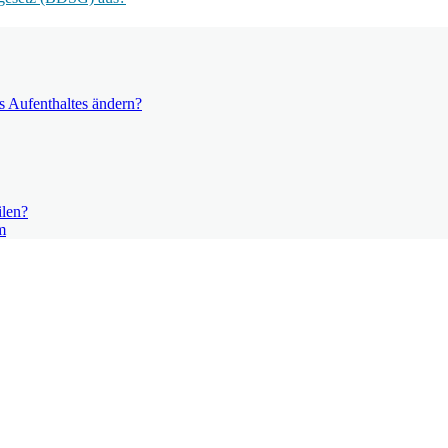
s Aufenthaltes ändern?
ilen?
m