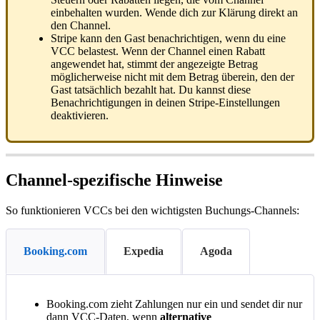
einbehalten
wurden
.
Wende
dich
zur
Kl
ä
rung
direkt
an
den
Channel
.
Stripe
kann
den
Gast
benachrichtigen
,
wenn
du
eine
VCC
belastest
.
Wenn
der
Channel
einen
Rabatt
angewendet
hat
,
stimmt
der
angezeigte
Betrag
m
ö
glicherweise
nicht
mit
dem
Betrag
ü
berein
,
den
der
Gast
tats
ä
chlich
bezahlt
hat
.
Du
kannst
diese
Benachrichtigungen
in
deinen
Stripe
-
Einstellungen
deaktivieren
.
Channel
-
spezifische
Hinweise
So
funktionieren
VCCs
bei
den
wichtigsten
Buchungs
-
Channels
:
Booking.com
Expedia
Agoda
Booking
.
com
zieht
Zahlungen
nur
ein
und
sendet
dir
nur
dann
VCC
-
Daten
,
wenn
alternative