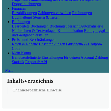
Doppelbuchungen
Finanzen
Bezahllösungen
Zahlungen verwalten
Rechnungen
Buchhaltung
Steuern & Taxen
Buchungen
Bearbeitete Buchungen
Buchungsübersicht
Automatisierte
Nachrichten & Textvorlagen
Kommunikation
Reinigungsplan
und -aufgaben erstellen
Preise und Beschränkungen
Raten & Rabatte
Beschränkungen
Gutschein- & Coupon-
Code
Mein Konto
Benutzerdefinierte Einstellungen für deinen Account
Zahlung
Statistik
Export & API
+ Mehr
Inhaltsverzeichnis
Channel-spezifische Hinweise