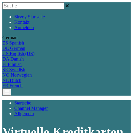
Sirvoy Startseite
Kontakt
Anmelden
German
ES
Spanish
DE
German
US
English (US)
DA
Danish
FI
Finnish
SE
Swedish
NO
Norwegian
NL
Dutch
FR
French
Startseite
Channel Manager
Allgemein
Virtuelle Kreditkarten