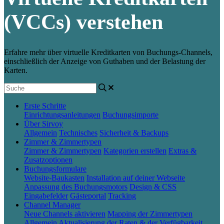
(VCCs) verstehen
Erfahre mehr über virtuelle Kreditkarten von Buchungs-Channels,
einschließlich der Anzeige von Guthaben und der Belastung der
Karten.
Erste Schritte
Einrichtungsanleitungen
Buchungsimporte
Über Sirvoy
Allgemein
Technisches
Sicherheit & Backups
Zimmer & Zimmertypen
Zimmer & Zimmertypen
Kategorien erstellen
Extras &
Zusatzoptionen
Buchungsformulare
Website-Baukasten
Installation auf deiner Webseite
Anpassung des Buchungsmotors
Design & CSS
Eingabefelder
Gästeportal
Tracking
Channel Manager
Neue Channels aktivieren
Mapping der Zimmertypen
Allgemein
Aktualisierung der Raten & der Verfügbarkeit