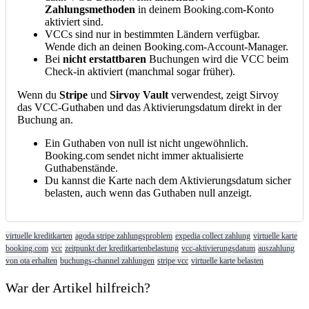
Zahlungsmethoden
in
deinem
Booking
.
com
-
Konto
aktiviert
sind
.
VCCs
sind
nur
in
bestimmten
L
ä
ndern
verf
ü
gbar
.
Wende
dich
an
deinen
Booking
.
com
-
Account
-
Manager
.
Bei
nicht
erstattbaren
Buchungen
wird
die
VCC
beim
Check
-
in
aktiviert
(
manchmal
sogar
fr
ü
her
)
.
Wenn
du
Stripe
und
Sirvoy
Vault
verwendest
,
zeigt
Sirvoy
das
VCC
-
Guthaben
und
das
Aktivierungsdatum
direkt
in
der
Buchung
an
.
Ein
Guthaben
von
null
ist
nicht
ungew
ö
hnlich
.
Booking
.
com
sendet
nicht
immer
aktualisierte
Guthabenst
ä
nde
.
Du
kannst
die
Karte
nach
dem
Aktivierungsdatum
sicher
belasten
,
auch
wenn
das
Guthaben
null
anzeigt
.
virtuelle kreditkarten
agoda stripe zahlungsproblem
expedia collect zahlung
virtuelle karte
booking.com
vcc
zeitpunkt der kreditkartenbelastung
vcc-aktivierungsdatum
auszahlung
von ota erhalten
buchungs-channel zahlungen
stripe vcc
virtuelle karte belasten
War der Artikel hilfreich?