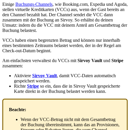
Einige
Buchungs
-
Channels
,
wie
Booking
.
com
,
Expedia
und
Agoda
,
stellen
virtuelle
Kreditkarten
(
VCCs
)
aus
,
wenn
der
Gast
bereits
an
den
Channel
bezahlt
hat
.
Der
Channel
sendet
die
VCC
dann
zusammen
mit
der
Buchung
an
Sirvoy
.
So
erh
ä
ltst
du
deinen
Umsatz
:
indem
du
die
VCC
mit
deinem
Anteil
am
Gesamtbetrag
der
Buchung
belastest
.
VCCs
haben
einen
begrenzten
Betrag
und
k
ö
nnen
nur
innerhalb
eines
bestimmten
Zeitraums
belastet
werden
,
der
in
der
Regel
am
Check
-
out
-
Datum
beginnt
.
Am
einfachsten
verwaltest
du
VCCs
mit
Sirvoy
Vault
und
Stripe
zusammen
:
Aktiviere
Sirvoy
Vault
,
damit
VCC
-
Daten
automatisch
gespeichert
werden
.
Richte
Stripe
so
ein
,
dass
die
in
Sirvoy
Vault
gespeicherte
Karte
direkt
in
der
Buchung
belastet
werden
kann
.
Beachte
:
Wenn
der
VCC
-
Betrag
nicht
mit
dem
Gesamtbetrag
der
Buchung
ü
bereinstimmt
,
kann
das
an
Provisionen
,
Steuern
oder
Rabatten
liegen
,
die
vom
Channel