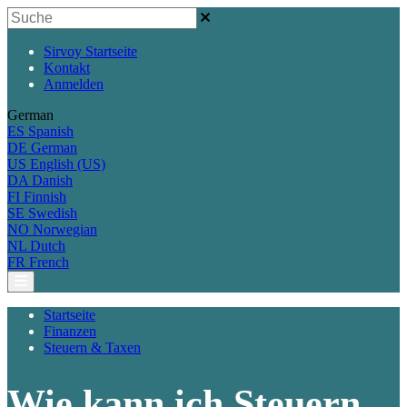
Sirvoy Startseite
Kontakt
Anmelden
German
ES
Spanish
DE
German
US
English (US)
DA
Danish
FI
Finnish
SE
Swedish
NO
Norwegian
NL
Dutch
FR
French
Startseite
Finanzen
Steuern & Taxen
Wie kann ich Steuern