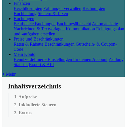
Finanzen
Bezahllösungen
Zahlungen verwalten
Rechnungen
Buchhaltung
Steuern & Taxen
Buchungen
Bearbeitete Buchungen
Buchungsübersicht
Automatisierte
Nachrichten & Textvorlagen
Kommunikation
Reinigungsplan
und -aufgaben erstellen
Preise und Beschränkungen
Raten & Rabatte
Beschränkungen
Gutschein- & Coupon-
Code
Mein Konto
Benutzerdefinierte Einstellungen für deinen Account
Zahlung
Statistik
Export & API
+ Mehr
Inhaltsverzeichnis
1. Aufpreise
2. Inkludierte Steuern
3. Extras