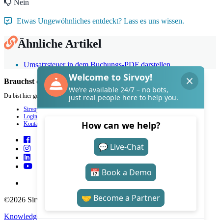
Nein
Etwas Ungewöhnliches entdeckt? Lass es uns wissen.
Ähnliche Artikel
Umsatzsteuer in dem Buchungs-PDF darstellen
Brauchst du Hilfe mit Sirvoy?
Du bist hier genau richtig.
Sirvoy
Login
Kontakt
©2026 Sirvoy . All Rights reserved.
Knowledge Base Software
by Helpjuice