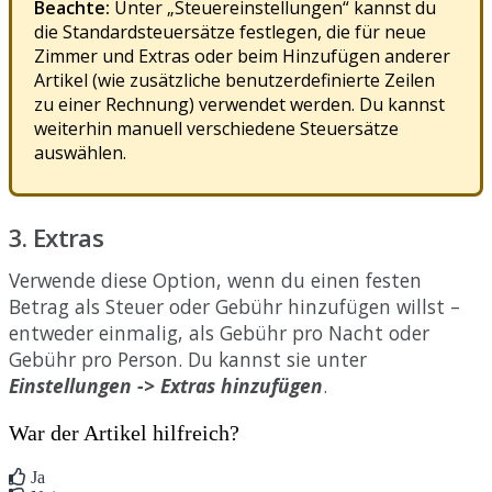
Beachte
:
Unter
„
Steuereinstellungen
“
kannst
du
die
Standardsteuers
ä
tze
festlegen
,
die
f
ü
r
neue
Zimmer
und
Extras
oder
beim
Hinzuf
ü
gen
anderer
Artikel
(
wie
zus
ä
tzliche
benutzerdefinierte
Zeilen
zu
einer
Rechnung
)
verwendet
werden
.
Du
kannst
weiterhin
manuell
verschiedene
Steuers
ä
tze
ausw
ä
hlen
.
3
.
Extras
Verwende
diese
Option
,
wenn
du
einen
festen
Betrag
als
Steuer
oder
Geb
ü
hr
hinzuf
ü
gen
willst
–
entweder
einmalig
,
als
Geb
ü
hr
pro
Nacht
oder
Geb
ü
hr
pro
Person
.
Du
kannst
sie
unter
Einstellungen
-
>
Extras
hinzuf
ü
gen
.
War der Artikel hilfreich?
Ja