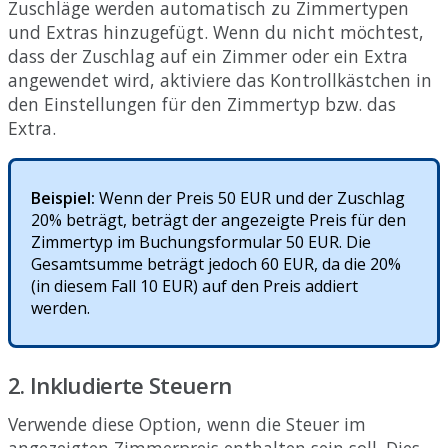
Zuschl
ä
ge
werden
automatisch
zu
Zimmertypen
und
Extra
s
hinzugef
ü
gt
.
Wenn
du
nicht
m
ö
chtest
,
dass
der
Zuschlag
auf
ein
Zimmer
oder
ein
Extra
angewendet
wird
,
aktiviere
das
Kontrollk
ä
stchen
in
den
Einstellungen
f
ü
r
den
Zimmertyp
bzw
.
das
Extra
.
Beispiel
:
Wenn
der
Preis
50
EUR
und
der
Zuschlag
20
%
betr
ä
gt
,
betr
ä
gt
der
angezeigte
Preis
f
ü
r
den
Zimmertyp
im
Buchungsformular
50
EUR
.
Die
Gesamtsumme
betr
ä
gt
jedoch
60
EUR
,
da
die
20
%
(
in
diesem
Fall
10
EUR
)
auf
den
Preis
addiert
werden
.
2
.
Inkludierte
Steuern
Verwende
diese
Option
,
wenn
die
Steuer
im