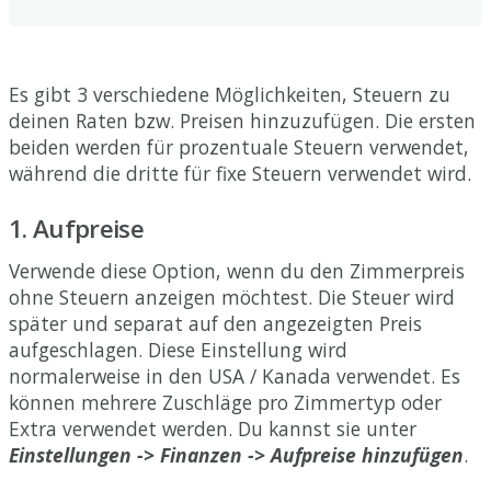
Es
gibt
3
verschiedene
M
ö
glichkeiten
,
Steuern
zu
deinen
Raten
bzw
.
Preisen
hinzuzuf
ü
gen
.
Die
ersten
beiden
werden
f
ü
r
prozentuale
Steuern
verwendet
,
w
ä
hrend
die
dritte
f
ü
r
fixe
Steuern
verwendet
wird
.
1
.
Aufpreise
Verwende
diese
Option
,
wenn
du
den
Zimmerpreis
ohne
Steuern
anzeigen
m
ö
chtest
.
Die
Steuer
wird
sp
ä
ter
und
separat
auf
den
angezeigten
Preis
aufgeschlagen
.
Diese
Einstellung
wird
normalerweise
in
den
USA
/
Kanada
verwendet
.
Es
k
ö
nnen
mehrere
Zuschl
ä
ge
pro
Zimmertyp
oder
Extra
verwendet
werden
.
Du
kannst
sie
unter
Einstellungen
-
>
Finanzen
-
>
Aufpreise
hinzuf
ü
gen
.