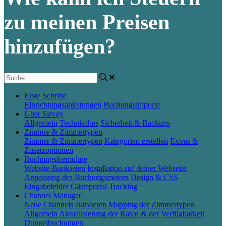
zu meinen Preisen
hinzufügen?
Erste Schritte
Einrichtungsanleitungen
Buchungsimporte
Über Sirvoy
Allgemein
Technisches
Sicherheit & Backups
Zimmer & Zimmertypen
Zimmer & Zimmertypen
Kategorien erstellen
Extras &
Zusatzoptionen
Buchungsformulare
Website-Baukasten
Installation auf deiner Webseite
Anpassung des Buchungsmotors
Design & CSS
Eingabefelder
Gästeportal
Tracking
Channel Manager
Neue Channels aktivieren
Mapping der Zimmertypen
Allgemein
Aktualisierung der Raten & der Verfügbarkeit
Doppelbuchungen