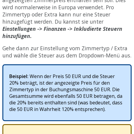
angezeigten
Zimmerpreis
enthalten
sein
soll
.
Dies
wird
normalerweise
in
Europa
verwendet
.
Pro
Zimmertyp
oder
Extra
kann
nur
eine
Steuer
hinzugef
ü
gt
werden
.
Du
kannst
sie
unter
Einstellungen
-
>
Finanzen
-
>
Inkludierte
Steuern
hinzuf
ü
gen
.
Gehe
dann
zur
Einstellung
vom
Zimmertyp
/
Extra
und
w
ä
hle
die
Steuer
aus
dem
Dropdown
-
Men
ü
aus
.
Beispiel
:
Wenn
der
Preis
50
EUR
und
die
Steuer
20
%
betr
ä
gt
,
ist
der
angezeigte
Preis
f
ü
r
den
Zimmertyp
in
der
Buchungsmaschine
50
EUR
.
Die
Gesamtsumme
wird
ebenfalls
50
EUR
betragen
,
da
die
20
%
bereits
enthalten
sind
(
was
bedeutet
,
dass
die
50
EUR
in
Wahrheit
120
%
entsprechen
)
.