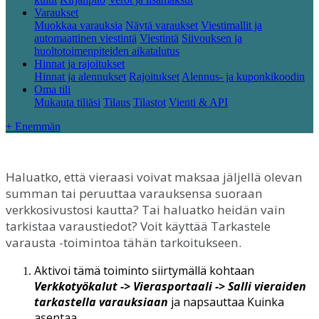
Varaukset
Muokkaa varauksia
Näytä varaukset
Viestimallit ja
automaattinen viestintä
Viestintä
Siivouksen ja
huoltotoimenpiteiden aikatalutus
Hinnat ja rajoitukset
Hinnat ja alennukset
Rajoitukset
Alennus- ja kuponkikoodin
Oma tili
Mukauta tiliäsi
Tilaus
Tilastot
Vienti & API
+ Enemmän
Haluatko
,
ett
ä
vieraasi
voivat
maksaa
j
ä
ljell
ä
olevan
summan
tai
peruuttaa
varauksensa
suoraan
verkkosivustosi
kautta
?
Tai
haluatko
heid
ä
n
vain
tarkistaa
varaustiedot
?
Voit
k
ä
ytt
ä
ä
Tarkastele
varausta
-
toimintoa
t
ä
h
ä
n
tarkoitukseen
.
Aktivoi
t
ä
m
ä
toiminto
siirtym
ä
ll
ä
kohtaan
Verkkoty
ö
kalut
-
>
Vierasportaali
-
>
Salli
vieraiden
tarkastella
varauksiaan
ja
napsauttaa
Kuinka
asentaa