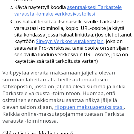
K
ä
yt
ä
n
ä
ytetty
ä
koodia
asentaaksesi
Tarkastele
varausta
-
lomake
verkkosivustollesi
Jos
haluat
linkitt
ä
ä
itsen
ä
iselle
sivulle
Tarkastele
varaustasi
-
toiminolla
,
kopioi
URL
-
osoite
ja
k
ä
yt
ä
sit
ä
kohdassa
jossa
haluat
linkitt
ä
ä
.
(
Jos
olet
ottanut
k
ä
ytt
ö
ö
n
Sirvoyn
Verkkosivurakentajan
,
joka
on
saatavana
Pro
-
versiossa
,
t
ä
m
ä
osoite
on
sen
sijaan
sen
avulla
luodun
verkkosivun
URL
-
osoite
,
joka
on
k
ä
ytett
ä
viss
ä
t
ä
t
ä
tarkoitusta
varten
)
Voit
pyyt
ä
ä
vieraita
maksamaan
j
ä
ljell
ä
olevan
summan
l
ä
hett
ä
m
ä
ll
ä
heille
automaattisen
s
ä
hk
ö
postin
,
jossa
on
j
ä
ljell
ä
oleva
summa
ja
linkki
Tarkastele
varausta
-
toimintoon
.
Huomaa
,
ett
ä
osittainen
ennakkomaksu
saattaa
n
ä
ky
ä
j
ä
ljell
ä
olevan
saldon
sijaan
,
riippuen
maksuasetuksistasi
.
Kaikkia
online
-
maksutapojamme
tuetaan
Tarkista
varausta
-
toiminnossa
.
Oliko tästä artikkelista apua?