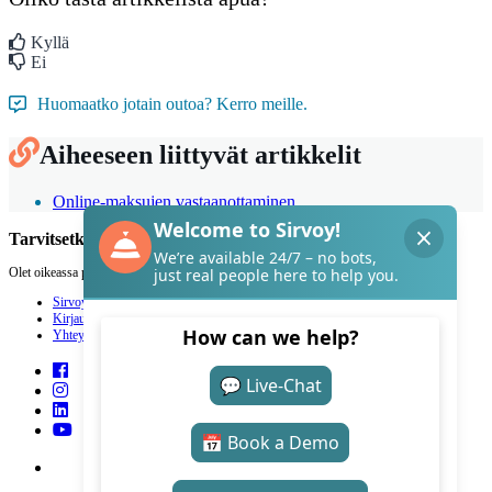
Kyllä
Ei
Huomaatko jotain outoa? Kerro meille.
Aiheeseen liittyvät artikkelit
Online-maksujen vastaanottaminen
Tarvitsetko apua Sirvoyn kanssa?
Olet oikeassa paikassa.
Sirvoy
Kirjaudu
Yhteystiedot