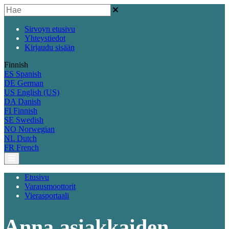
Sirvoyn etusivu
Yhteystiedot
Kirjaudu sisään
Finnish
ES
Spanish
DE
German
US
English (US)
DA
Danish
FI
Finnish
SE
Swedish
NO
Norwegian
NL
Dutch
FR
French
Etusivu
Varausmoottorit
Vierasportaali
Anna asiakkaiden