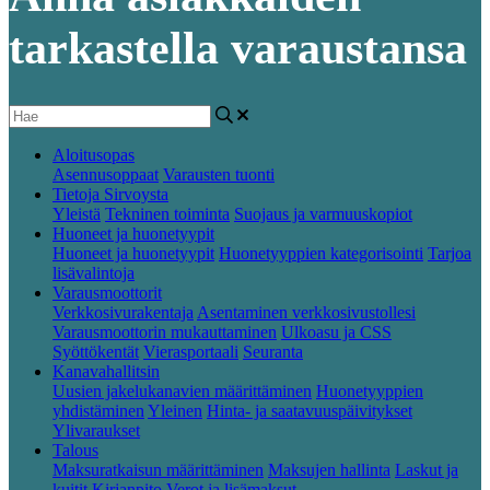
tarkastella varaustansa
Aloitusopas
Asennusoppaat
Varausten tuonti
Tietoja Sirvoysta
Yleistä
Tekninen toiminta
Suojaus ja varmuuskopiot
Huoneet ja huonetyypit
Huoneet ja huonetyypit
Huonetyyppien kategorisointi
Tarjoa
lisävalintoja
Varausmoottorit
Verkkosivurakentaja
Asentaminen verkkosivustollesi
Varausmoottorin mukauttaminen
Ulkoasu ja CSS
Syöttökentät
Vierasportaali
Seuranta
Kanavahallitsin
Uusien jakelukanavien määrittäminen
Huonetyyppien
yhdistäminen
Yleinen
Hinta- ja saatavuuspäivitykset
Ylivaraukset
Talous
Maksuratkaisun määrittäminen
Maksujen hallinta
Laskut ja
kuitit
Kirjanpito
Verot ja lisämaksut