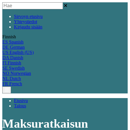
Sirvoyn etusivu
Yhteystiedot
Kirjaudu sisään
Finnish
ES
Spanish
DE
German
US
English (US)
DA
Danish
FI
Finnish
SE
Swedish
NO
Norwegian
NL
Dutch
FR
French
Etusivu
Talous
Maksuratkaisun