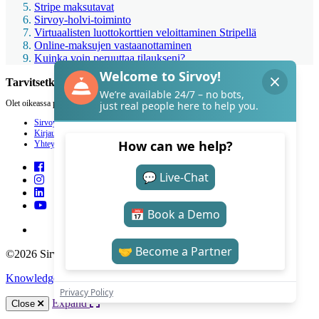
Stripe maksutavat
Sirvoy-holvi-toiminto
Virtuaalisten luottokorttien veloittaminen Stripellä
Online-maksujen vastaanottaminen
Kuinka voin peruuttaa tilaukseni?
Tarvitsetko apua Sirvoyn kanssa?
Olet oikeassa paikassa.
Sirvoy
Kirjaudu
Yhteystiedot
©2026 Sirvoy . All Rights reserved.
Knowledge Base Software
by Helpjuice
Expand
Close