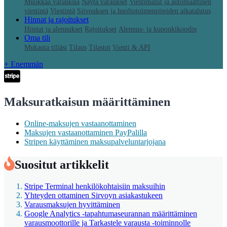
Muokkaa varauksia
Näytä varaukset
Viestimallit ja automaattinen
viestintä
Viestintä
Siivouksen ja huoltotoimenpiteiden aikatalutus
Hinnat ja rajoitukset
Hinnat ja alennukset
Rajoitukset
Alennus- ja kuponkikoodin
Oma tili
Mukauta tiliäsi
Tilaus
Tilastot
Vienti & API
+ Enemmän
Maksuratkaisun määrittäminen
Online-maksujen vastaanottaminen
Maksujen vastaanottaminen PayPalilla
Stripen käyttäminen maksupalveluntarjojana
Suositut artikkelit
Stripe Terminal henkilökohtaisiin maksuihin
Yhteyden ottaminen Sirvoyn asiakastukeen
Varausmaksujen hyvittäminen
Google Analytics -tapahtumaseurannan määrittäminen
varausmoottorille ja Tarkastele varausta -toiminnolle