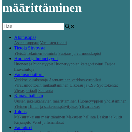
määrittäminen
Aloitusopas
Asennusoppaat
Varausten tuonti
Tietoja Sirvoysta
Yleistä
Tekninen toiminta
Suojaus ja varmuuskopiot
Huoneet ja huonetyypit
Huoneet ja huonetyypit
Huonetyyppien kategorisointi
Tarjoa
lisävalintoja
Varausmoottorit
Verkkosivurakentaja
Asentaminen verkkosivustollesi
Varausmoottorin mukauttaminen
Ulkoasu ja CSS
Syöttökentät
Vierasportaali
Seuranta
Kanavahallitsin
Uusien jakelukanavien määrittäminen
Huonetyyppien yhdistäminen
Yleinen
Hinta- ja saatavuuspäivitykset
Ylivaraukset
Talous
Maksuratkaisun määrittäminen
Maksujen hallinta
Laskut ja kuitit
Kirjanpito
Verot ja lisämaksut
Varaukset