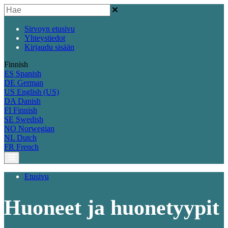
Sirvoyn etusivu
Yhteystiedot
Kirjaudu sisään
Finnish
ES
Spanish
DE
German
US
English (US)
DA
Danish
FI
Finnish
SE
Swedish
NO
Norwegian
NL
Dutch
FR
French
Etusivu
Huoneet ja huonetyypit