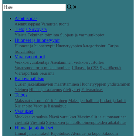
Aloitusopas
Asennusoppaat
Varausten tuonti
Tietoja Sirvoysta
Yleistä
Tekninen toiminta
Suojaus ja varmuuskopiot
Huoneet ja huonetyypit
Huoneet ja huonetyypit
Huonetyyppien kategorisointi
Tarjoa
lisävalintoja
Varausmoottorit
Verkkosivurakentaja
Asentaminen verkkosivustollesi
Varausmoottorin mukauttaminen
Ulkoasu ja CSS
Syöttökentät
Vierasportaali
Seuranta
Kanavahallitsin
Uusien jakelukanavien määrittäminen
Huonetyyppien yhdistäminen
Yleinen
Hinta- ja saatavuuspäivitykset
Ylivaraukset
Talous
Maksuratkaisun määrittäminen
Maksujen hallinta
Laskut ja kuitit
Kirjanpito
Verot ja lisämaksut
Varaukset
Muokkaa varauksia
Näytä varaukset
Viestimallit ja automaattinen
viestintä
Viestintä
Siivouksen ja huoltotoimenpiteiden aikatalutus
Hinnat ja rajoitukset
Hinnat ja alennukset
Rajoitukset
Alennus- ja kuponkikoodin