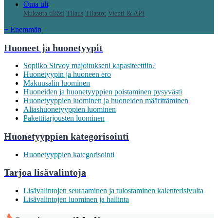
Oma tili
Mukauta tiliäsi
Tilaus
Tilastot
Vienti & API
+ Enemmän
Huoneet ja huonetyypit
Sopiiko Sirvoy majoitukseni kapasiteettiin?
Huonetyypin ja huoneen ero
Makuusalin luominen
Huoneiden ja huonetyyppien poistaminen pysyvästi
Huonetyyppien luominen ja huoneiden määrittäminen
Aliashuonetyyppien luominen
Pakettitarjousten luominen
Huonetyyppien kategorisointi
Huonetyyppien kategorisointi
Tarjoa lisävalintoja
Lisävalintojen seuraaminen ja tulostaminen kalenterisivulta
Lisävalintojen luominen ja hallinta