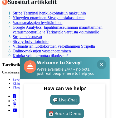
Suositut artikkelit
Stripe Terminal henkilökohtaisiin maksuihin
Yhteyden ottaminen Sirvoyn asiakastukeen
Varausmaksujen hyvittäminen
Google Analytics -tapahtumaseurannan määrittäminen
varausmoottorille ja Tarkastele varausta -toiminnolle
Stripe maksutavat
Sirvoy-holvi-toiminto
Virtuaalisten luottokorttien veloittaminen Stripellä
Online-maksujen vastaanottaminen
Kuinka voin peruuttaa tilaukseni?
Tarvitsetko apua Sirvoyn kanssa?
Olet oikeassa paikassa.
Sirvoy
Kirjaudu
Yhteystiedot