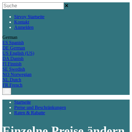
Sirvoy Startseite
Kontakt
Anmelden
German
ES
Spanish
DE
German
US
English (US)
DA
Danish
FI
Finnish
SE
Swedish
NO
Norwegian
NL
Dutch
FR
French
Startseite
Preise und Beschränkungen
Raten & Rabatte
Einzelne Preise ändern