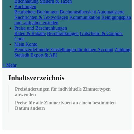
Buchhaltung
Steuern & Taxen
Buchungen
Bearbeitete Buchungen
Buchungsübersicht
Automatisierte
Nachrichten & Textvorlagen
Kommunikation
Reinigungsplan
und -aufgaben erstellen
Preise und Beschränkungen
Raten & Rabatte
Beschränkungen
Gutschein- & Coupon-
Code
Mein Konto
Benutzerdefinierte Einstellungen für deinen Account
Zahlung
Statistik
Export & API
+ Mehr
Inhaltsverzeichnis
Preisänderungen für individuelle Zimmertypen
anwenden
Preise für alle Zimmertypen an einem bestimmten
Datum ändern