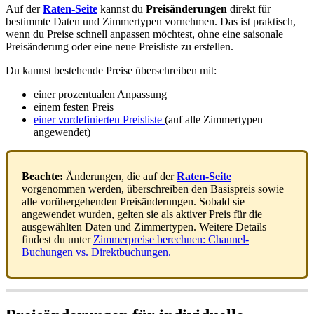
Auf
der
Raten
-
Seite
kannst
du
Preis
ä
nderungen
direkt
f
ü
r
bestimmte
Daten
und
Zimmertypen
vornehmen
.
Das
ist
praktisch
,
wenn
du
Preise
schnell
anpassen
m
ö
chtest
,
ohne
eine
saisonale
Preis
ä
nderung
oder
eine
neue
Preisliste
zu
erstellen
.
Du
kannst
bestehende
Preise
ü
berschreiben
mit
:
einer
prozentualen
Anpassung
einem
festen
Preis
einer
vordefinierten
Preisliste
(
auf
alle
Zimmertypen
angewendet
)
Beachte
:
Ä
nderungen
,
die
auf
der
Raten
-
Seite
vorgenommen
werden
,
ü
berschreiben
den
Basispreis
sowie
alle
vor
ü
bergehenden
Preis
ä
nderungen
.
Sobald
sie
angewendet
wurden
,
gelten
sie
als
aktiver
Preis
f
ü
r
die
ausgew
ä
hlten
Daten
und
Zimmertypen
.
Weitere
Details
findest
du
unter
Zimmerpreise
berechnen
:
Channel
-
Buchungen
vs
.
Direktbuchungen
.