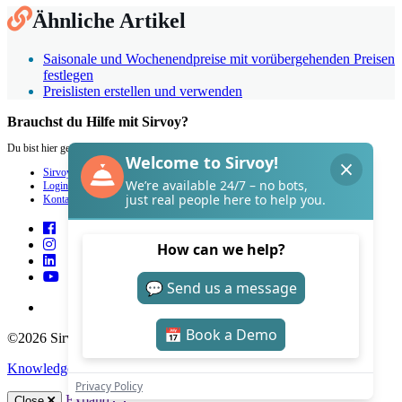
Ähnliche Artikel
Saisonale und Wochenendpreise mit vorübergehenden Preisen
festlegen
Preislisten erstellen und verwenden
Brauchst du Hilfe mit Sirvoy?
Du bist hier genau richtig.
Sirvoy
Login
Kontakt
©2026 Sirvoy . All Rights reserved.
Knowledge Base Software
by Helpjuice
Expand
Close