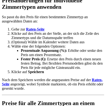
Preis
ä
nderungen
f
ü
r
individuelle
Zimmertypen
anwenden
So
passt
du
den
Preis
f
ü
r
einen
bestimmten
Zimmertyp
an
ausgew
ä
hlten
Daten
an
:
Gehe
zur
Raten
-
Seite
Klicke
auf
den
Preis
an
der
Stelle
,
an
der
sich
die
Zeile
des
Zimmertyps
und
die
Datumsspalte
treffen
(
Optional
)
W
ä
hle
im
Kalender
weitere
Daten
aus
W
ä
hle
eine
der
folgenden
Optionen
:
Prozentuale
Anpassung
(
%
)
:
Erh
ö
he
oder
senke
den
Preis
um
einen
Prozentsatz
.
Fester
Preis
(
€
)
:
Ersetze
den
Preis
durch
einen
neuen
festen
Betrag
.
Bei
flexiblen
Preismodellen
gibst
du
den
Preis
f
ü
r
jede
m
ö
gliche
G
ä
steanzahl
ein
.
Klicke
auf
Speichern
Nach
dem
Speichern
werden
die
angepassten
Preise
auf
der
Raten
-
Seite
angezeigt
,
wobei
Symbole
markieren
,
ob
ein
Preis
erh
ö
ht
oder
gesenkt
wurde
.
Preise
f
ü
r
alle
Zimmertypen
an
einem