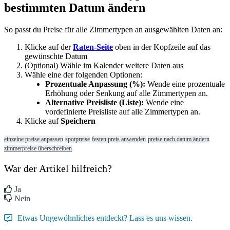
bestimmten
Datum
ä
ndern
So
passt
du
Preise
f
ü
r
alle
Zimmertypen
an
ausgew
ä
hlten
Daten
an
:
Klicke
auf
der
Raten
-
Seite
oben
in
der
Kopfzeile
auf
das
gew
ü
nschte
Datum
(
Optional
)
W
ä
hle
im
Kalender
weitere
Daten
aus
W
ä
hle
eine
der
folgenden
Optionen
:
Prozentuale
Anpassung
(
%
)
:
Wende
eine
prozentuale
Erh
ö
hung
oder
Senkung
auf
alle
Zimmertypen
an
.
Alternative
Preisliste
(
Liste
)
:
Wende
eine
vordefinierte
Preisliste
auf
alle
Zimmertypen
an
.
Klicke
auf
Speichern
einzelne preise anpassen
spotpreise
festen preis anwenden
preise nach datum ändern
zimmerpreise überschreiben
War der Artikel hilfreich?
Ja
Nein
Etwas Ungewöhnliches entdeckt? Lass es uns wissen.