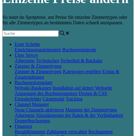
So nutzt du Spotpreise, um Preise für einzelne Zimmertypen oder
für alle Zimmertypen an bestimmten Daten schnell anzupassen.
Erste Schritte
Einrichtungsanleitungen
Buchungsimporte
Über Sirvoy
Allgemein
Technisches
Sicherheit & Backups
Zimmer & Zimmertypen
Zimmer & Zimmertypen
Kategorien erstellen
Extras &
Zusatzoptionen
Buchungsformulare
Website-Baukasten
Installation auf deiner Webseite
Anpassung des Buchungsmotors
Design & CSS
Eingabefelder
Gästeportal
Tracking
Channel Manager
Neue Channels aktivieren
Mapping der Zimmertypen
Allgemein
Aktualisierung der Raten & der Verfügbarkeit
Doppelbuchungen
Finanzen
Bezahllösungen
Zahlungen verwalten
Rechnungen