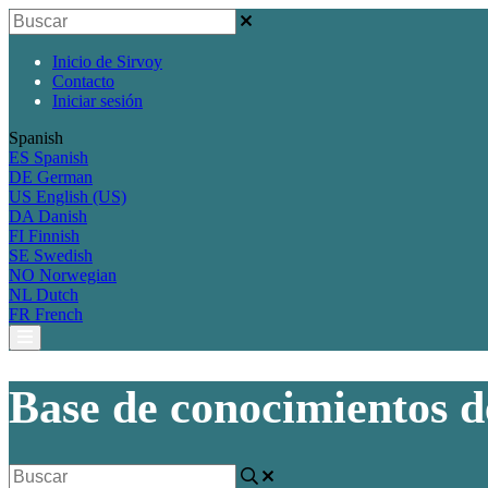
Inicio de Sirvoy
Contacto
Iniciar sesión
Spanish
ES
Spanish
DE
German
US
English (US)
DA
Danish
FI
Finnish
SE
Swedish
NO
Norwegian
NL
Dutch
FR
French
Base de conocimientos d