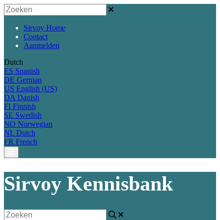
Sirvoy Home
Contact
Aanmelden
Dutch
ES
Spanish
DE
German
US
English (US)
DA
Danish
FI
Finnish
SE
Swedish
NO
Norwegian
NL
Dutch
FR
French
Sirvoy Kennisbank