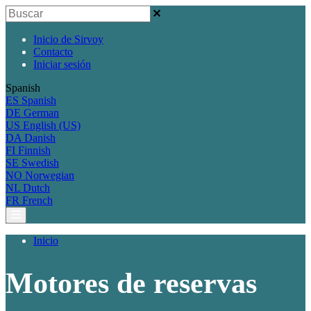
Inicio de Sirvoy
Contacto
Iniciar sesión
Spanish
ES
Spanish
DE
German
US
English (US)
DA
Danish
FI
Finnish
SE
Swedish
NO
Norwegian
NL
Dutch
FR
French
Inicio
Motores de reservas