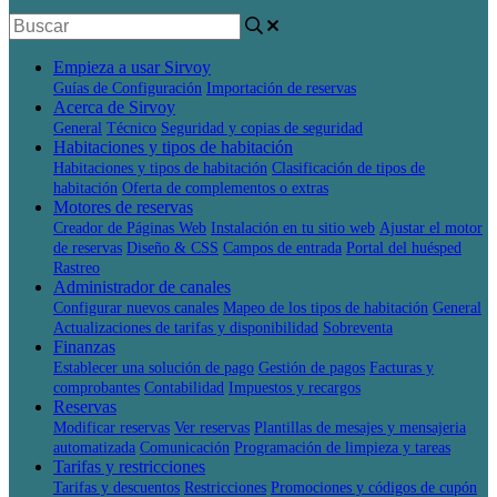
Empieza a usar Sirvoy
Guías de Configuración
Importación de reservas
Acerca de Sirvoy
General
Técnico
Seguridad y copias de seguridad
Habitaciones y tipos de habitación
Habitaciones y tipos de habitación
Clasificación de tipos de
habitación
Oferta de complementos o extras
Motores de reservas
Creador de Páginas Web
Instalación en tu sitio web
Ajustar el motor
de reservas
Diseño & CSS
Campos de entrada
Portal del huésped
Rastreo
Administrador de canales
Configurar nuevos canales
Mapeo de los tipos de habitación
General
Actualizaciones de tarifas y disponibilidad
Sobreventa
Finanzas
Establecer una solución de pago
Gestión de pagos
Facturas y
comprobantes
Contabilidad
Impuestos y recargos
Reservas
Modificar reservas
Ver reservas
Plantillas de mesajes y mensajeria
automatizada
Comunicación
Programación de limpieza y tareas
Tarifas y restricciones
Tarifas y descuentos
Restricciones
Promociones y códigos de cupón