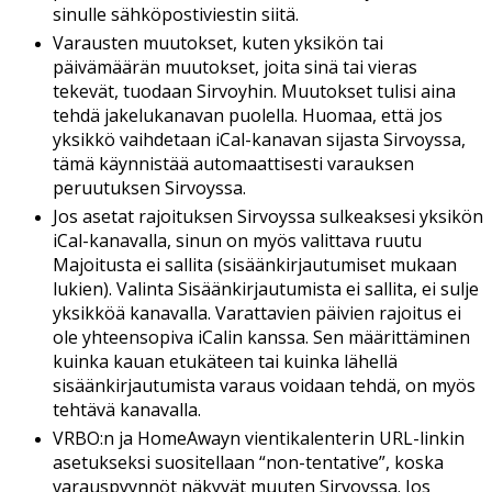
sinulle
s
ä
hk
ö
postiviestin
siit
ä
.
Varausten
muutokset
,
kuten
yksik
ö
n
tai
p
ä
iv
ä
m
ä
ä
r
ä
n
muutokset
,
joita
sin
ä
tai
vieras
tekev
ä
t
,
tuodaan
Sirvoyhin
.
Muutokset
tulisi
aina
tehd
ä
jakelukanavan
puolella
.
Huomaa
,
ett
ä
jos
yksikk
ö
vaihdetaan
iCal
-
kanavan
sijasta
Sirvoyssa
,
t
ä
m
ä
k
ä
ynnist
ä
ä
automaattisesti
varauksen
peruutuksen
Sirvoyssa
.
Jos
asetat
rajoituksen
Sirvoyssa
sulkeaksesi
yksik
ö
n
iCal
-
kanavalla
,
sinun
on
my
ö
s
valittava
ruutu
Majoitusta
ei
sallita
(
sis
ä
ä
nkirjautumiset
mukaan
lukien
)
.
Valinta
Sis
ä
ä
nkirjautumista
ei
sallita
,
ei
sulje
yksikk
ö
ä
kanavalla
.
Varattavien
p
ä
ivien
rajoitus
ei
ole
yhteensopiva
iCalin
kanssa
.
Sen
m
ä
ä
ritt
ä
minen
kuinka
kauan
etuk
ä
teen
tai
kuinka
l
ä
hell
ä
sis
ä
ä
nkirjautumista
varaus
voidaan
tehd
ä
,
on
my
ö
s
teht
ä
v
ä
kanavalla
.
VRBO
:
n
ja
HomeAwayn
vientikalenterin
URL
-
linkin
asetukseksi
suositellaan
“
non
-
tentative
”
,
koska
varauspyynn
ö
t
n
ä
kyv
ä
t
muuten
Sirvoyssa
.
Jos