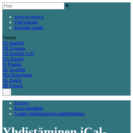
Sirvoyn etusivu
Yhteystiedot
Kirjaudu sisään
Finnish
ES
Spanish
DE
German
US
English (US)
DA
Danish
FI
Finnish
SE
Swedish
NO
Norwegian
NL
Dutch
FR
French
Etusivu
Kanavahallitsin
Uusien jakelukanavien määrittäminen
Yhdistäminen iCal-