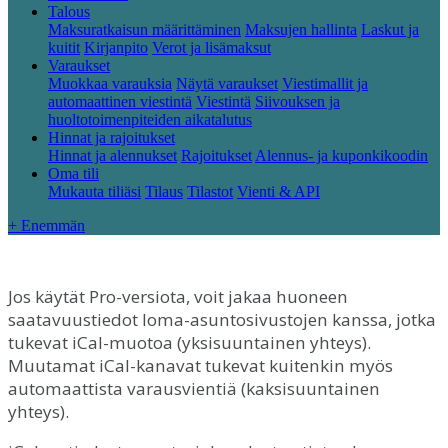
Talous
Maksuratkaisun määrittäminen
Maksujen hallinta
Laskut ja
kuitit
Kirjanpito
Verot ja lisämaksut
Varaukset
Muokkaa varauksia
Näytä varaukset
Viestimallit ja
automaattinen viestintä
Viestintä
Siivouksen ja
huoltotoimenpiteiden aikatalutus
Hinnat ja rajoitukset
Hinnat ja alennukset
Rajoitukset
Alennus- ja kuponkikoodin
Oma tili
Mukauta tiliäsi
Tilaus
Tilastot
Vienti & API
+ Enemmän
Jos
k
ä
yt
ä
t
Pro
-
versiota
,
voit
jakaa
huoneen
saatavuustiedot
loma
-
asuntosivustojen
kanssa
,
jotka
tukevat
iCal
-
muotoa
(
yksisuuntainen
yhteys
)
.
Muutamat
iCal
-
kanavat
tukevat
kuitenkin
my
ö
s
automaattista
varausvienti
ä
(
kaksisuuntainen
yhteys
)
.