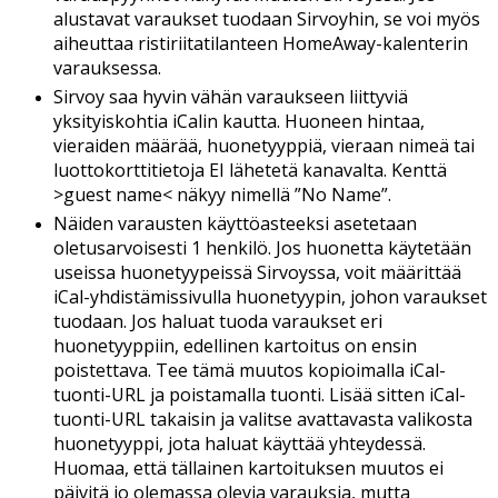
alustavat
varaukset
tuodaan
Sirvoyhin
,
se
voi
my
ö
s
aiheuttaa
ristiriitatilanteen
HomeAway
-
kalenterin
varauksessa
.
Sirvoy
saa
hyvin
v
ä
h
ä
n
varaukseen
liittyvi
ä
yksityiskohtia
iCalin
kautta
.
Huoneen
hintaa
,
vieraiden
m
ä
ä
r
ä
ä
,
huonetyyppi
ä
,
vieraan
nime
ä
tai
luottokorttitietoja
EI
l
ä
hetet
ä
kanavalta
.
Kentt
ä
>
guest
name
<
n
ä
kyy
nimell
ä
”
No
Name
”
.
N
ä
iden
varausten
k
ä
ytt
ö
asteeksi
asetetaan
oletusarvoisesti
1
henkil
ö
.
Jos
huonetta
k
ä
ytet
ä
ä
n
useissa
huonetyypeiss
ä
Sirvoyssa
,
voit
m
ä
ä
ritt
ä
ä
iCal
-
yhdist
ä
missivulla
huonetyypin
,
johon
varaukset
tuodaan
.
Jos
haluat
tuoda
varaukset
eri
huonetyyppiin
,
edellinen
kartoitus
on
ensin
poistettava
.
Tee
t
ä
m
ä
muutos
kopioimalla
iCal
-
tuonti
-
URL
ja
poistamalla
tuonti
.
Lis
ä
ä
sitten
iCal
-
tuonti
-
URL
takaisin
ja
valitse
avattavasta
valikosta
huonetyyppi
,
jota
haluat
k
ä
ytt
ä
ä
yhteydess
ä
.
Huomaa
,
ett
ä
t
ä
llainen
kartoituksen
muutos
ei
p
ä
ivit
ä
jo
olemassa
olevia
varauksia
,
mutta