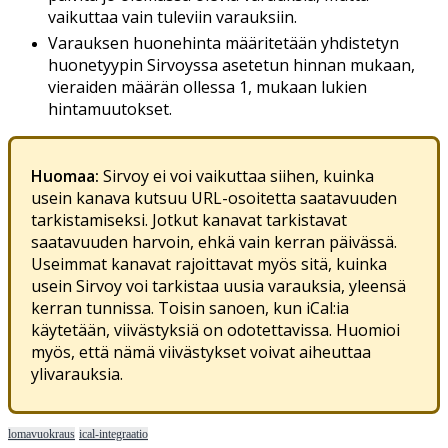
vaikuttaa
vain
tuleviin
varauksiin
.
Varauksen
huonehinta
m
ä
ä
ritet
ä
ä
n
yhdistetyn
huonetyypin
Sirvoyssa
asetetun
hinnan
mukaan
,
vieraiden
m
ä
ä
r
ä
n
ollessa
1
,
mukaan
lukien
hintamuutokset
.
Huomaa
:
Sirvoy
ei
voi
vaikuttaa
siihen
,
kuinka
usein
kanava
kutsuu
URL
-
osoitetta
saatavuuden
tarkistamiseksi
.
Jotkut
kanavat
tarkistavat
saatavuuden
harvoin
,
ehk
ä
vain
kerran
p
ä
iv
ä
ss
ä
.
Useimmat
kanavat
rajoittavat
my
ö
s
sit
ä
,
kuinka
usein
Sirvoy
voi
tarkistaa
uusia
varauksia
,
yleens
ä
kerran
tunnissa
.
Toisin
sanoen
,
kun
iCal
:
ia
k
ä
ytet
ä
ä
n
,
viiv
ä
styksi
ä
on
odotettavissa
.
Huomioi
my
ö
s
,
ett
ä
n
ä
m
ä
viiv
ä
stykset
voivat
aiheuttaa
ylivarauksia
.
lomavuokraus
ical-integraatio