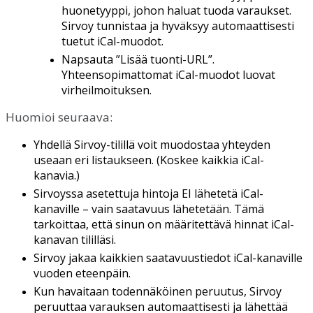
huonetyyppi
,
johon
haluat
tuoda
varaukset
.
Sirvoy
tunnistaa
ja
hyv
ä
ksyy
automaattisesti
tuetut
iCal
-
muodot
.
Napsauta
”
Lis
ä
ä
tuonti
-
URL
”
.
Yhteensopimattomat
iCal
-
muodot
luovat
virheilmoituksen
.
Huomioi
seuraava
:
Yhdell
ä
Sirvoy
-
tilill
ä
voit
muodostaa
yhteyden
useaan
eri
listaukseen
.
(
Koskee
kaikkia
iCal
-
kanavia
.
)
Sirvoyssa
asetettuja
hintoja
EI
l
ä
hetet
ä
iCal
-
kanaville
–
vain
saatavuus
l
ä
hetet
ä
ä
n
.
T
ä
m
ä
tarkoittaa
,
ett
ä
sinun
on
m
ä
ä
ritett
ä
v
ä
hinnat
iCal
-
kanavan
tilill
ä
si
.
Sirvoy
jakaa
kaikkien
saatavuustiedot
iCal
-
kanaville
vuoden
eteenp
ä
in
.
Kun
havaitaan
todenn
ä
k
ö
inen
peruutus
,
Sirvoy
peruuttaa
varauksen
automaattisesti
ja
l
ä
hett
ä
ä