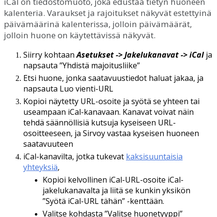
iCal
on
tiedostomuoto
,
joka
edustaa
tietyn
huoneen
kalenteria
.
Varaukset
ja
rajoitukset
n
ä
kyv
ä
t
estettyin
ä
p
ä
iv
ä
m
ä
ä
rin
ä
kalenterissa
,
jolloin
p
ä
iv
ä
m
ä
ä
r
ä
t
,
jolloin
huone
on
k
ä
ytett
ä
viss
ä
n
ä
kyv
ä
t
.
Siirry
kohtaan
Asetukset
-
>
Jakelukanavat
-
>
iCal
ja
napsauta
”
Yhdist
ä
majoitusliike
”
Etsi
huone
,
jonka
saatavuustiedot
haluat
jakaa
,
ja
napsauta
Luo
vienti
-
URL
Kopioi
n
ä
ytetty
URL
-
osoite
ja
sy
ö
t
ä
se
yhteen
tai
useampaan
iCal
-
kanavaan
.
Kanavat
voivat
n
ä
in
tehd
ä
s
ä
ä
nn
ö
llisi
ä
kutsuja
kyseiseen
URL
-
osoitteeseen
,
ja
Sirvoy
vastaa
kyseisen
huoneen
saatavuuteen
iCal
-
kanavilta
,
jotka
tukevat
kaksisuuntaisia
yhteyksi
ä
,
Kopioi
kelvollinen
iCal
-
URL
-
osoite
iCal
-
jakelukanavalta
ja
liit
ä
se
kunkin
yksik
ö
n
”
Sy
ö
t
ä
iCal
-
URL
t
ä
h
ä
n
”
-
kentt
ä
ä
n
.
Valitse
kohdasta
”
Valitse
huonetyyppi
”