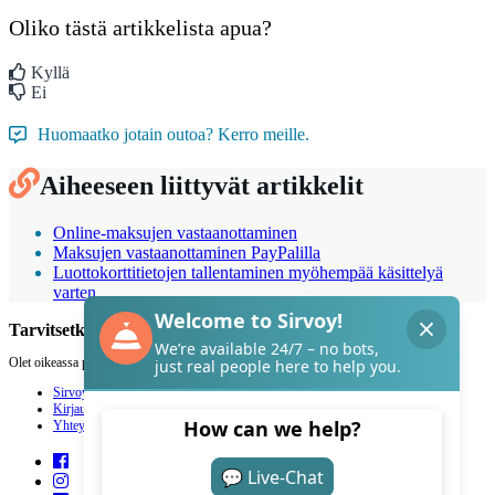
Oliko tästä artikkelista apua?
Kyllä
Ei
Huomaatko jotain outoa? Kerro meille.
Aiheeseen liittyvät artikkelit
Online-maksujen vastaanottaminen
Maksujen vastaanottaminen PayPalilla
Luottokorttitietojen tallentaminen myöhempää käsittelyä
varten
Tarvitsetko apua Sirvoyn kanssa?
Olet oikeassa paikassa.
Sirvoy
Kirjaudu
Yhteystiedot