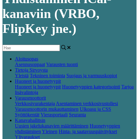
kanaviin (VRBO,
FlipKey jne.)
Aloitusopas
Asennusoppaat
Varausten tuonti
Tietoja Sirvoysta
Yleistä
Tekninen toiminta
Suojaus ja varmuuskopiot
Huoneet ja huonetyypit
Huoneet ja huonetyypit
Huonetyyppien kategorisointi
Tarjoa
lisävalintoja
Varausmoottorit
Verkkosivurakentaja
Asentaminen verkkosivustollesi
Varausmoottorin mukauttaminen
Ulkoasu ja CSS
Syöttökentät
Vierasportaali
Seuranta
Kanavahallitsin
Uusien jakelukanavien määrittäminen
Huonetyyppien
yhdistäminen
Yleinen
Hinta- ja saatavuuspäivitykset
Ylivaraukset