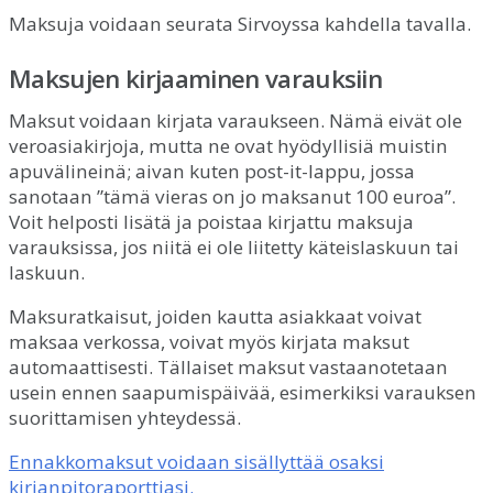
Maksuja
voidaan
seurata
Sirvoyssa
kahdella
tavalla
.
Maksujen
kirjaaminen
varauksiin
Maksut
voidaan
kirjata
varaukseen
.
N
ä
m
ä
eiv
ä
t
ole
veroasiakirjoja
,
mutta
ne
ovat
hy
ö
dyllisi
ä
muistin
apuv
ä
linein
ä
;
aivan
kuten
post
-
it
-
lappu
,
jossa
sanotaan
”
t
ä
m
ä
vieras
on
jo
maksanut
100
euroa
”
.
Voit
helposti
lis
ä
t
ä
ja
poistaa
kirjattu
maksuja
varauksissa
,
jos
niit
ä
ei
ole
liitetty
k
ä
teislaskuun
tai
laskuun
.
Maksuratkaisut
,
joiden
kautta
asiakkaat
voivat
maksaa
verkossa
,
voivat
my
ö
s
kirjata
maksut
automaattisesti
.
T
ä
llaiset
maksut
vastaanotetaan
usein
ennen
saapumisp
ä
iv
ä
ä
,
esimerkiksi
varauksen
suorittamisen
yhteydess
ä
.
Ennakkomaksut
voidaan
sis
ä
llytt
ä
ä
osaksi
kirjanpitoraporttiasi
.