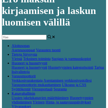
kirjaamisen ja laskun
luomisen välillä
Aloitusopas
Asennusoppaat
Varausten tuonti
Tietoja Sirvoysta
Yleistä
Tekninen toiminta
Suojaus ja varmuuskopiot
Huoneet ja huonetyypit
Huoneet ja huonetyypit
Huonetyyppien kategorisointi
Tarjoa
lisävalintoja
Varausmoottorit
Verkkosivurakentaja
Asentaminen verkkosivustollesi
Varausmoottorin mukauttaminen
Ulkoasu ja CSS
Syöttökentät
Vierasportaali
Seuranta
Kanavahallitsin
Uusien jakelukanavien määrittäminen
Huonetyyppien
yhdistäminen
Yleinen
Hinta- ja saatavuuspäivitykset
Ylivaraukset