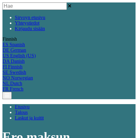
Sirvoyn etusivu
Yhteystiedot
Kirjaudu sisään
Finnish
ES
Spanish
DE
German
US
English (US)
DA
Danish
FI
Finnish
SE
Swedish
NO
Norwegian
NL
Dutch
FR
French
Etusivu
Talous
Laskut ja kuitit
Ero maksun