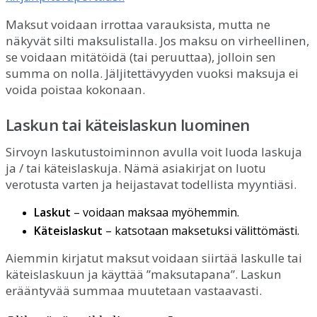
Maksut
voidaan
irrottaa
varauksista
,
mutta
ne
n
ä
kyv
ä
t
silti
maksulistalla
.
Jos
maksu
on
virheellinen
,
se
voidaan
mit
ä
t
ö
id
ä
(
tai
peruuttaa
)
,
jolloin
sen
summa
on
nolla
.
J
ä
ljitett
ä
vyyden
vuoksi
maksuja
ei
voida
poistaa
kokonaan
.
Laskun
tai
k
ä
teislaskun
luominen
Sirvoyn
laskutustoiminnon
avulla
voit
luoda
laskuja
ja
/
tai
k
ä
teislaskuja
.
N
ä
m
ä
asiakirjat
on
luotu
verotusta
varten
ja
heijastavat
todellista
myynti
ä
si
.
Laskut
–
voidaan
maksaa
my
ö
hemmin
.
K
ä
teislaskut
–
katsotaan
maksetuksi
v
ä
litt
ö
m
ä
sti
.
Aiemmin
kirjatut
maksut
voidaan
siirt
ä
ä
laskulle
tai
k
ä
teislaskuun
ja
k
ä
ytt
ä
ä
”
maksutapana
”
.
Laskun
er
ä
ä
ntyv
ä
ä
summaa
muutetaan
vastaavasti
.