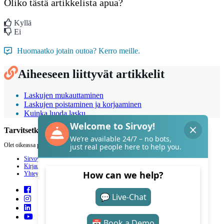
Oliko tästä artikkelista apua?
Kyllä
Ei
Huomaatko jotain outoa? Kerro meille.
Aiheeseen liittyvät artikkelit
Laskujen mukauttaminen
Laskujen poistaminen ja korjaaminen
Kuinka luoda lasku
Tarvitsetko apua Sirvoyn kanssa?
Olet oikeassa paikassa.
Sirvoy
Kirjaudu
Yhteystiedot