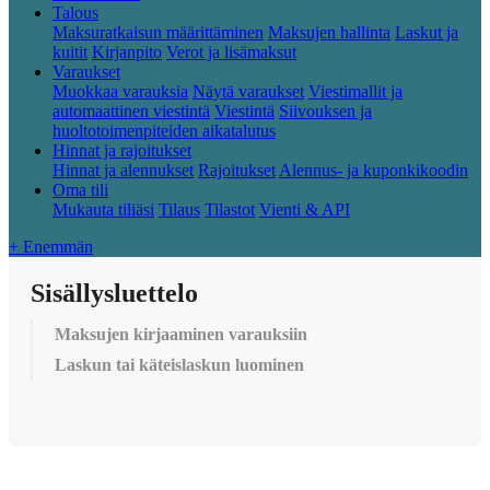
Talous
Maksuratkaisun määrittäminen
Maksujen hallinta
Laskut ja
kuitit
Kirjanpito
Verot ja lisämaksut
Varaukset
Muokkaa varauksia
Näytä varaukset
Viestimallit ja
automaattinen viestintä
Viestintä
Siivouksen ja
huoltotoimenpiteiden aikatalutus
Hinnat ja rajoitukset
Hinnat ja alennukset
Rajoitukset
Alennus- ja kuponkikoodin
Oma tili
Mukauta tiliäsi
Tilaus
Tilastot
Vienti & API
+ Enemmän
Sisällysluettelo
Maksujen kirjaaminen varauksiin
Laskun tai käteislaskun luominen