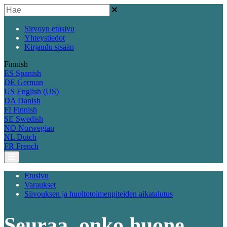
Sirvoyn etusivu
Yhteystiedot
Kirjaudu sisään
Finnish
ES
Spanish
DE
German
US
English (US)
DA
Danish
FI
Finnish
SE
Swedish
NO
Norwegian
NL
Dutch
FR
French
Etusivu
Varaukset
Siivouksen ja huoltotoimenpiteiden aikatalutus
Seuraa, onko huone