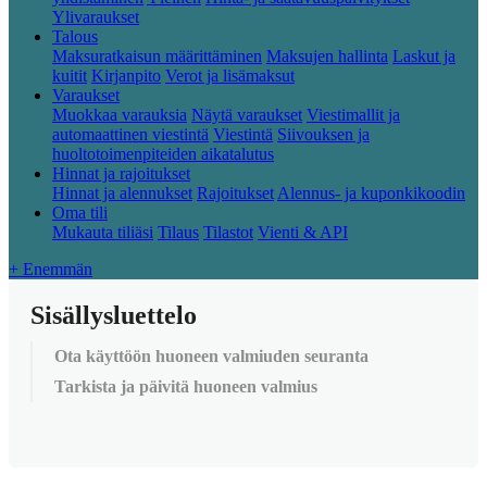
Ylivaraukset
Talous
Maksuratkaisun määrittäminen
Maksujen hallinta
Laskut ja
kuitit
Kirjanpito
Verot ja lisämaksut
Varaukset
Muokkaa varauksia
Näytä varaukset
Viestimallit ja
automaattinen viestintä
Viestintä
Siivouksen ja
huoltotoimenpiteiden aikatalutus
Hinnat ja rajoitukset
Hinnat ja alennukset
Rajoitukset
Alennus- ja kuponkikoodin
Oma tili
Mukauta tiliäsi
Tilaus
Tilastot
Vienti & API
+ Enemmän
Sisällysluettelo
Ota käyttöön huoneen valmiuden seuranta
Tarkista ja päivitä huoneen valmius