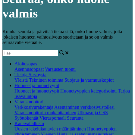
valmis
Kuinka seurata ja päivittää tietoa siitä, onko huone valmis, jotta
jokaisen huoneen vaihtosiivous suoritetaan ja se on valmis
seuraavalle vieraalle.
Aloitusopas
Asennusoppaat
Varausten tuonti
Tietoja Sirvoysta
Yleistä
Tekninen toiminta
Suojaus ja varmuuskopiot
Huoneet ja huonetyypit
Huoneet ja huonetyypit
Huonetyyppien kategorisointi
Tarjoa
lisävalintoja
Varausmoottorit
Verkkosivurakentaja
Asentaminen verkkosivustollesi
Varausmoottorin mukauttaminen
Ulkoasu ja CSS
Syöttökentät
Vierasportaali
Seuranta
Kanavahallitsin
Uusien jakelukanavien määrittäminen
Huonetyyppien
yhdistäminen
Yleinen
Hinta- ja saatavuuspäivitykset