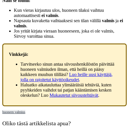
N
ä
in
se
toimii
:
Kun
vieras
kirjautuu
ulos
,
huoneen
tilaksi
vaihtuu
automaattisesti
ei
valmis
.
Napsauta
kuvaketta
vaihtaaksesi
sen
tilan
v
ä
lill
ä
valmis
ja
ei
valmis
.
Jos
yrit
ä
t
kirjata
vieraan
huoneeseen
,
joka
ei
ole
valmis
,
Sirvoy
varoittaa
sinua
.
Vinkkej
ä
:
Tarvitseeko
sinun
antaa
siivoushenkil
ö
st
ö
n
p
ä
ivitt
ä
ä
huoneen
valmiuden
ilman
,
ett
ä
heill
ä
on
p
ä
ä
sy
kaikkeen
muuhun
tilill
ä
si
?
Luo
heille
uusi
k
ä
ytt
ä
j
ä
,
jolla
on
rajoitetut
k
ä
ytt
ö
oikeudet
.
Haluatko
aikatauluttaa
ylim
ä
ä
r
ä
isi
ä
teht
ä
vi
ä
,
kuten
pyyhkeiden
vaihdot
tai
patjan
k
ä
ä
nt
ä
misen
kesken
oleskelun
?
Luo
Mukautetut
siivousteht
ä
v
ä
t
.
huoneen valmius
Oliko tästä artikkelista apua?