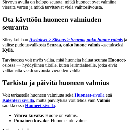
Sirvoyn
avulla
on
helppo
seurata
,
mitk
ä
huoneet
ovat
valmiina
vieraita
varten
ja
mitk
ä
tarvitsevat
viel
ä
vaihtosiivousta
.
Ota
k
ä
ytt
ö
ö
n
huoneen
valmiuden
seuranta
Siirry
kohtaan
Asetukset
>
Siivous
>
Seuraa
,
onko
huone
valmis
ja
valitse
pudotusvalikosta
Seuraa
,
onko
huone
valmis
-
asetukseksi
Kyll
ä
.
Tarvittaessa
voit
my
ö
s
valita
,
mit
ä
huoneita
haluat
seurata
Huoneet
-
osiossa
—
hy
ö
dyllinen
tiloille
,
kuten
leirint
ä
alueille
,
jotka
eiv
ä
t
v
ä
ltt
ä
m
ä
tt
ä
vaadi
siivousta
vieraiden
v
ä
lill
ä
.
Tarkista
ja
p
ä
ivit
ä
huoneen
valmius
Voit
tarkastella
huoneen
valmiutta
sek
ä
Huoneet
-
sivulla
ett
ä
Kalenteri
-
sivulla
,
mutta
p
ä
ivityksi
ä
voit
tehd
ä
vain
Valmis
-
sarakkeessa
Huoneet
-
sivulla
.
Vihre
ä
kuvake
:
Huone
on
valmis
.
Punainen
kuvake
:
Huone
ei
ole
valmis
.