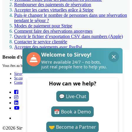
Rembourser des paiements de réservation
Accepter les cartes virtuelles grâce à Stripe
Puis-je changer le nombre de personnes dans une réservation
pendant le séjour ?
Modes de paiement pour Stripe
Comment faire des réservations anonymes
Ouvrir le fichier d’exportation CSV dans numbers (Apple)
Contacter le service clientèle
Accepter des paiements avec PayPal
Besoin d'un coup de main de Sirvoy ?
Vous êtes au bon endroit.
Sirvoy
Se connecter
Contact
©2026 Sirvoy . All Rights reserved.