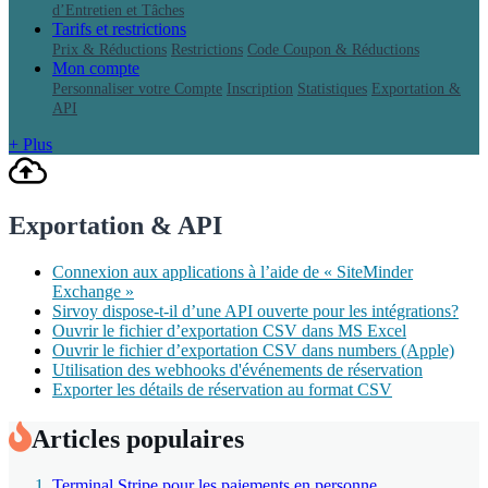
d’Entretien et Tâches
Tarifs et restrictions
Prix & Réductions
Restrictions
Code Coupon & Réductions
Mon compte
Personnaliser votre Compte
Inscription
Statistiques
Exportation &
API
+ Plus
Exportation & API
Connexion aux applications à l’aide de « SiteMinder
Exchange »
Sirvoy dispose-t-il d’une API ouverte pour les intégrations?
Ouvrir le fichier d’exportation CSV dans MS Excel
Ouvrir le fichier d’exportation CSV dans numbers (Apple)
Utilisation des webhooks d'événements de réservation
Exporter les détails de réservation au format CSV
Articles populaires
Terminal Stripe pour les paiements en personne