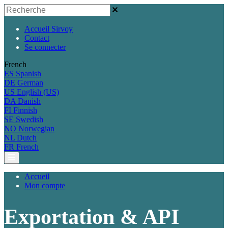
Accueil Sirvoy
Contact
Se connecter
French
ES
Spanish
DE
German
US
English (US)
DA
Danish
FI
Finnish
SE
Swedish
NO
Norwegian
NL
Dutch
FR
French
Accueil
Mon compte
Exportation & API