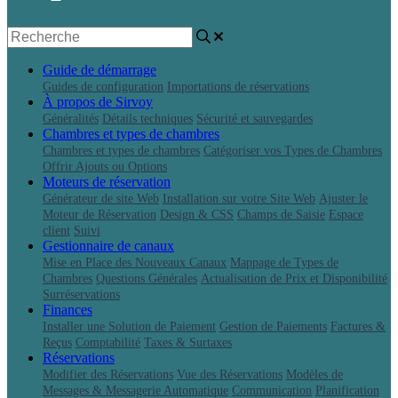
Guide de démarrage
Guides de configuration
Importations de réservations
À propos de Sirvoy
Généralités
Détails techniques
Sécurité et sauvegardes
Chambres et types de chambres
Chambres et types de chambres
Catégoriser vos Types de Chambres
Offrir Ajouts ou Options
Moteurs de réservation
Générateur de site Web
Installation sur votre Site Web
Ajuster le
Moteur de Réservation
Design & CSS
Champs de Saisie
Espace
client
Suivi
Gestionnaire de canaux
Mise en Place des Nouveaux Canaux
Mappage de Types de
Chambres
Questions Générales
Actualisation de Prix et Disponibilité
Surréservations
Finances
Installer une Solution de Paiement
Gestion de Paiements
Factures &
Reçus
Comptabilité
Taxes & Surtaxes
Réservations
Modifier des Réservations
Vue des Réservations
Modèles de
Messages & Messagerie Automatique
Communication
Planification