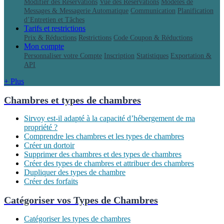
Modifier des Réservations
Vue des Réservations
Modèles de
Messages & Messagerie Automatique
Communication
Planification
d’Entretien et Tâches
Tarifs et restrictions
Prix & Réductions
Restrictions
Code Coupon & Réductions
Mon compte
Personnaliser votre Compte
Inscription
Statistiques
Exportation &
API
+ Plus
Chambres et types de chambres
Sirvoy est-il adapté à la capacité d’hébergement de ma
propriété ?
Comprendre les chambres et les types de chambres
Créer un dortoir
Supprimer des chambres et des types de chambres
Créer des types de chambres et attribuer des chambres
Dupliquer des types de chambre
Créer des forfaits
Catégoriser vos Types de Chambres
Catégoriser les types de chambres