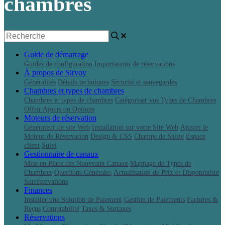
chambres
Guide de démarrage
Guides de configuration
Importations de réservations
À propos de Sirvoy
Généralités
Détails techniques
Sécurité et sauvegardes
Chambres et types de chambres
Chambres et types de chambres
Catégoriser vos Types de Chambres
Offrir Ajouts ou Options
Moteurs de réservation
Générateur de site Web
Installation sur votre Site Web
Ajuster le
Moteur de Réservation
Design & CSS
Champs de Saisie
Espace
client
Suivi
Gestionnaire de canaux
Mise en Place des Nouveaux Canaux
Mappage de Types de
Chambres
Questions Générales
Actualisation de Prix et Disponibilité
Surréservations
Finances
Installer une Solution de Paiement
Gestion de Paiements
Factures &
Reçus
Comptabilité
Taxes & Surtaxes
Réservations