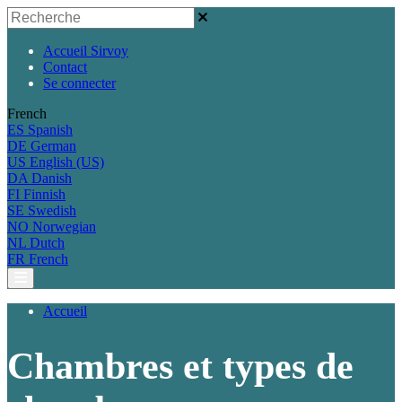
Accueil Sirvoy
Contact
Se connecter
French
ES
Spanish
DE
German
US
English (US)
DA
Danish
FI
Finnish
SE
Swedish
NO
Norwegian
NL
Dutch
FR
French
Accueil
Chambres et types de