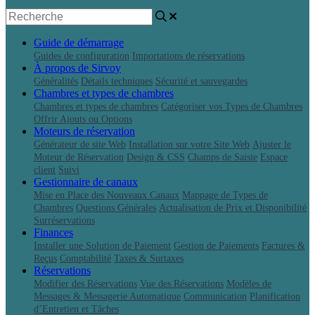
Guide de démarrage
Guides de configuration
Importations de réservations
À propos de Sirvoy
Généralités
Détails techniques
Sécurité et sauvegardes
Chambres et types de chambres
Chambres et types de chambres
Catégoriser vos Types de Chambres
Offrir Ajouts ou Options
Moteurs de réservation
Générateur de site Web
Installation sur votre Site Web
Ajuster le
Moteur de Réservation
Design & CSS
Champs de Saisie
Espace
client
Suivi
Gestionnaire de canaux
Mise en Place des Nouveaux Canaux
Mappage de Types de
Chambres
Questions Générales
Actualisation de Prix et Disponibilité
Surréservations
Finances
Installer une Solution de Paiement
Gestion de Paiements
Factures &
Reçus
Comptabilité
Taxes & Surtaxes
Réservations
Modifier des Réservations
Vue des Réservations
Modèles de
Messages & Messagerie Automatique
Communication
Planification
d’Entretien et Tâches