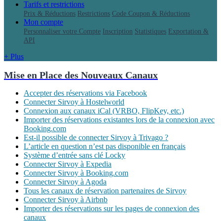
Tarifs et restrictions
Prix & Réductions
Restrictions
Code Coupon & Réductions
Mon compte
Personnaliser votre Compte
Inscription
Statistiques
Exportation &
API
+ Plus
Mise en Place des Nouveaux Canaux
Accepter des réservations via Facebook
Connecter Sirvoy à Hostelworld
Connexion aux canaux iCal (VRBO, FlipKey, etc.)
Importer des réservations existantes lors de la connexion avec
Booking.com
Est-il possible de connecter Sirvoy à Trivago ?
L’article en question n’est pas disponible en français
Système d’entrée sans clé Locky
Connecter Sirvoy à Expedia
Connecter Sirvoy à Booking.com
Connecter Sirvoy à Agoda
Tous les canaux de réservation partenaires de Sirvoy
Connecter Sirvoy à Airbnb
Importer des réservations sur les pages de connexion des
canaux