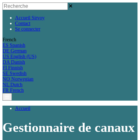
Accueil Sirvoy
Contact
Se connecter
French
ES
Spanish
DE
German
US
English (US)
DA
Danish
FI
Finnish
SE
Swedish
NO
Norwegian
NL
Dutch
FR
French
Accueil
Gestionnaire de canaux