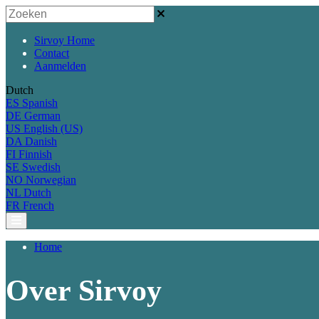
Sirvoy Home
Contact
Aanmelden
Dutch
ES
Spanish
DE
German
US
English (US)
DA
Danish
FI
Finnish
SE
Swedish
NO
Norwegian
NL
Dutch
FR
French
Home
Over Sirvoy