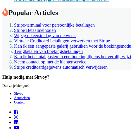
Popular Articles
Stripe-terminal voor persoonlijke betalingen
Stripe Betaalmethoden
Wijzig de eerste dag van de week
Virtuele Creditcard betalingen verwerken met Stripe
Kan ik een aangepaste galerij gebruiken voor de boekingsmodu
Terugbetalen van boekingsbetalingen
Kan ik het aantal gasten in een boeking tijdens het verblijf wijz
Neem contact op met de klantenservice
Stripe creditcardgegevens automatisch verwijderen
Hulp nodig met Sirvoy?
Dan zit je hier goed.
Sirvoy
Aanmelden
Contact