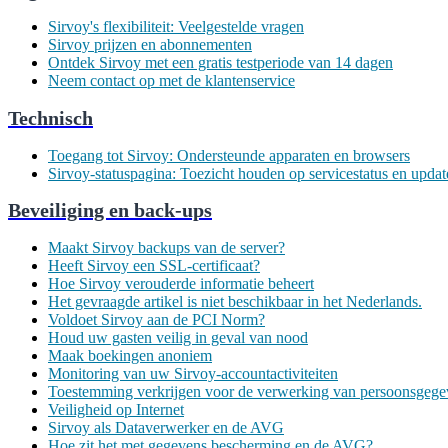
Sirvoy's flexibiliteit: Veelgestelde vragen
Sirvoy prijzen en abonnementen
Ontdek Sirvoy met een gratis testperiode van 14 dagen
Neem contact op met de klantenservice
Technisch
Toegang tot Sirvoy: Ondersteunde apparaten en browsers
Sirvoy-statuspagina: Toezicht houden op servicestatus en updat
Beveiliging en back-ups
Maakt Sirvoy backups van de server?
Heeft Sirvoy een SSL-certificaat?
Hoe Sirvoy verouderde informatie beheert
Het gevraagde artikel is niet beschikbaar in het Nederlands.
Voldoet Sirvoy aan de PCI Norm?
Houd uw gasten veilig in geval van nood
Maak boekingen anoniem
Monitoring van uw Sirvoy-accountactiviteiten
Toestemming verkrijgen voor de verwerking van persoonsgeg
Veiligheid op Internet
Sirvoy als Dataverwerker en de AVG
Hoe zit het met gegevens bescherming en de AVG?