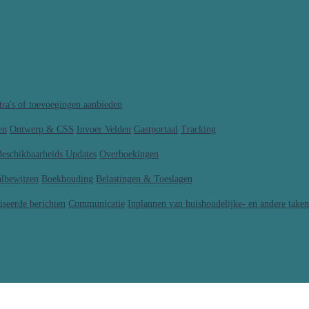
tra's of toevoegingen aanbieden
en
Ontwerp & CSS
Invoer Velden
Gastportaal
Tracking
Beschikbaarheids Updates
Overboekingen
albewijzen
Boekhouding
Belastingen & Toeslagen
iseerde berichten
Communicatie
Inplannen van huishoudelijke- en andere taken