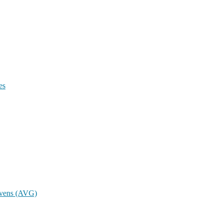
es
evens (AVG)