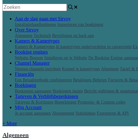
Aan de slag gaan met Sirvoy
Installatiehandleidingen
Importeren van boekingen
Over Sirvoy
Algemeen
Technisch
Beveiliging en back-ups
Kamers & Kamertypes
Kamers & Kamertypes
Je kamertypes onderverdelen in categorieën
Ex
Booking engines
Website Bouwer
Installeren op je Website
De Booking Engine aanpass
Channel Manager
Nieuwe channels inrichten
Koppel je kamertypes
Algemeen
Tarief & 
Financiën
Een Betaalmethode configureren
Betalingen Beheren
Facturen & Beta
Boekingen
Boekingen aanpassen
Boekingen inzien
Bericht sjablonen & geautomat
Tarieven & Verblijfsbeperkingen
Tarieven & Kortingen
Beperkingen
Promotie- & Coupon codes
Mijn Account
Je account aanpassen
Abonnement
Statistieken
Exporteren & API
+ More
Algemeen