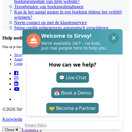
boekingsmodule van mijn website?
Terugbetalen van boekingsbetalingen
Kan ik het aantal gasten in een boeking tijdens het verblijf
wijzigen?
Neem contact op met de klantenservice
Stripe creditcardgegevens automatisch verwijderen
Hulp nodig met Sirvoy?
Dan zit je hier goed.
Sirvoy
Aanmelden
Contact
©2026 Sirvoy . All Rights reserved.
Knowledge Base Software
by Helpjuice
Expand
Close