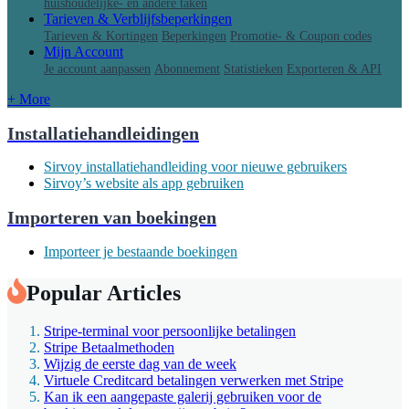
huishoudelijke- en andere taken
Tarieven & Verblijfsbeperkingen
Tarieven & Kortingen
Beperkingen
Promotie- & Coupon codes
Mijn Account
Je account aanpassen
Abonnement
Statistieken
Exporteren & API
+ More
Installatiehandleidingen
Sirvoy installatiehandleiding voor nieuwe gebruikers
Sirvoy’s website als app gebruiken
Importeren van boekingen
Importeer je bestaande boekingen
Popular Articles
Stripe-terminal voor persoonlijke betalingen
Stripe Betaalmethoden
Wijzig de eerste dag van de week
Virtuele Creditcard betalingen verwerken met Stripe
Kan ik een aangepaste galerij gebruiken voor de