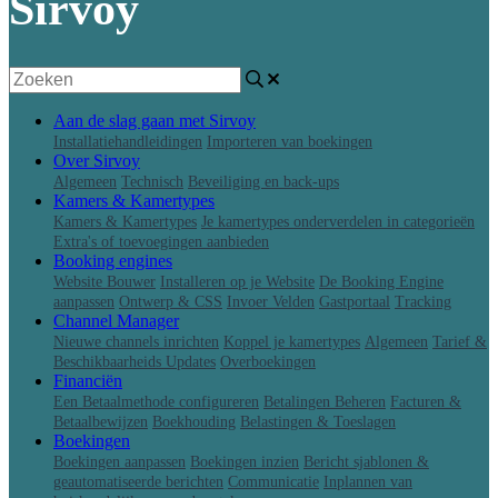
Sirvoy
Aan de slag gaan met Sirvoy
Installatiehandleidingen
Importeren van boekingen
Over Sirvoy
Algemeen
Technisch
Beveiliging en back-ups
Kamers & Kamertypes
Kamers & Kamertypes
Je kamertypes onderverdelen in categorieën
Extra's of toevoegingen aanbieden
Booking engines
Website Bouwer
Installeren op je Website
De Booking Engine
aanpassen
Ontwerp & CSS
Invoer Velden
Gastportaal
Tracking
Channel Manager
Nieuwe channels inrichten
Koppel je kamertypes
Algemeen
Tarief &
Beschikbaarheids Updates
Overboekingen
Financiën
Een Betaalmethode configureren
Betalingen Beheren
Facturen &
Betaalbewijzen
Boekhouding
Belastingen & Toeslagen
Boekingen
Boekingen aanpassen
Boekingen inzien
Bericht sjablonen &
geautomatiseerde berichten
Communicatie
Inplannen van