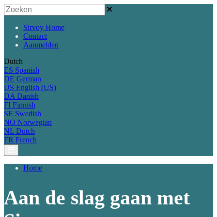
Sirvoy Home
Contact
Aanmelden
Dutch
ES
Spanish
DE
German
US
English (US)
DA
Danish
FI
Finnish
SE
Swedish
NO
Norwegian
NL
Dutch
FR
French
Home
Aan de slag gaan met