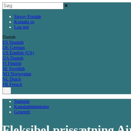
Sirvoy Forside
Kontakt os
Log ind
Danish
ES
Spanish
DE
German
US
English (US)
DA
Danish
FI
Finnish
SE
Swedish
NO
Norwegian
NL
Dutch
FR
French
Startside
Kanaladministrator
Generelt
Fleksibel prissætning A