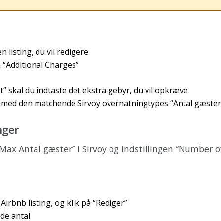
en
listing
,
du
vil
redigere
n
“
Additional
Charges
”
t
”
skal
du
indtaste
det
ekstra
gebyr
,
du
vil
opkr
æ
ve
med
den
matchende
Sirvoy
overnatningtypes
“
Antal
g
æ
ster
nger
Max
Antal
g
æ
ster
”
i
Sirvoy
og
indstillingen
“
Number
o
Airbnb
listing
,
og
klik
p
å
“
Rediger
”
ede
antal