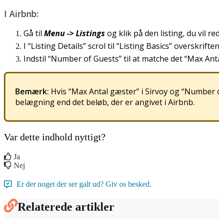
I
Airbnb
:
G
å
til
Menu
-
>
Listings
og
klik
p
å
den
listing
,
du
vil
re
I
“
Listing
Details
”
scrol
til
“
Listing
Basics
”
overskrifte
Indstil
“
Number
of
Guests
”
til
at
matche
det
“
Max
Ant
Bem
æ
rk
:
Hvis
“
Max
Antal
g
æ
ster
”
i
Sirvoy
og
“
Number
bel
æ
gning
end
det
bel
ø
b
,
der
er
angivet
i
Airbnb
.
Var dette indhold nyttigt?
Ja
Nej
Er der noget der ser galt ud? Giv os besked.
Relaterede artikler