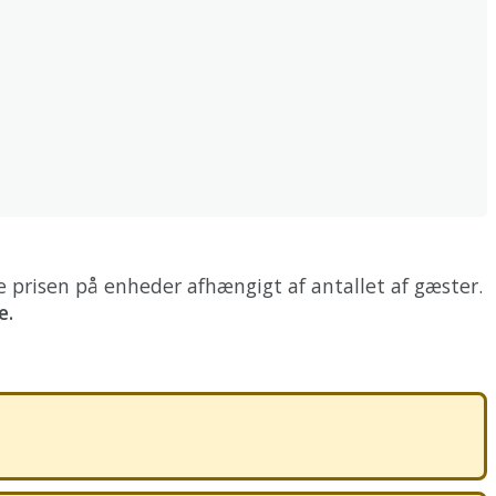
e
prisen
p
å
enheder
afh
æ
ngigt
af
antallet
af
g
æ
ster
.
e
.