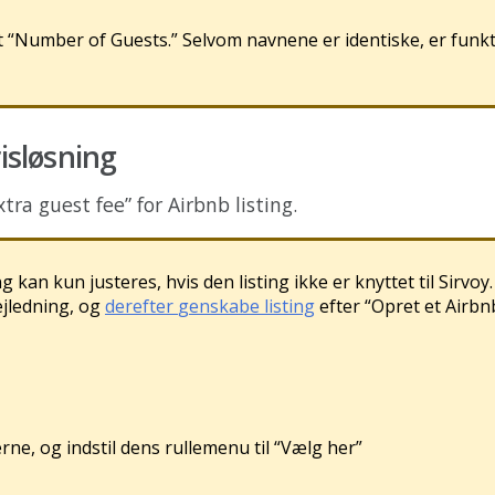
t
“
Number
of
Guests
.
”
Selvom
navnene
er
identiske
,
er
funk
isl
ø
sning
xtra
guest
fee
”
for
Airbnb
listing
.
ng
kan
kun
justeres
,
hvis
den
listing
ikke
er
knyttet
til
Sirvoy
.
ejledning
,
og
derefter
genskabe
listing
efter
“
Opret
et
Airbn
erne
,
og
indstil
dens
rullemenu
til
“
V
æ
lg
her
”