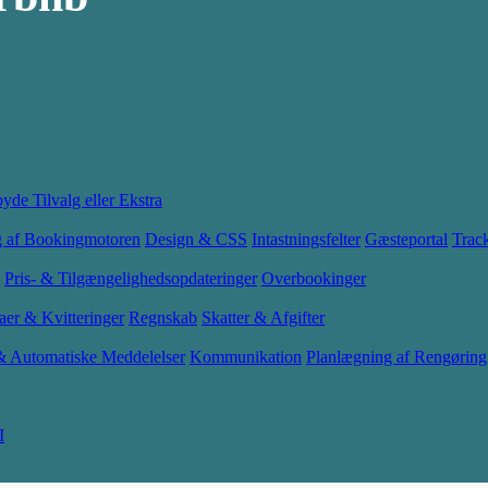
byde Tilvalg eller Ekstra
g af Bookingmotoren
Design & CSS
Intastningsfelter
Gæsteportal
Trac
Pris- & Tilgængelighedsopdateringer
Overbookinger
aer & Kvitteringer
Regnskab
Skatter & Afgifter
 & Automatiske Meddelelser
Kommunikation
Planlægning af Rengørin
I