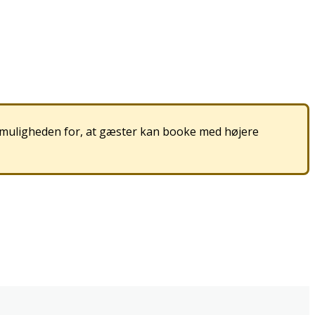
muligheden
for
,
at
g
æ
ster
kan
booke
med
h
ø
jere