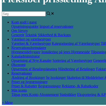
Kom godt i gang
Opsætningsguider
Import af reservationer
Om Sirvoy
Generelt
Teknisk
Sikkerhed & Backups
Værelser og værelsestyper
Værelser & Værelsestyper
Kategorisering af Værelsestyper
Til
Reservationsformularer
Hjemmesidebygger
Installering på jeres Hjemmeside
Tilpasnin
Kanaladministrator
Opsætning af Nye Kanaler
Sortering af Værelsestyper
Generelt
Økonomi
Opsætning af Betalingsløsning
Håndtering af Betalinger
Faktur
Reservationer
Ændring af Bookinger
Se bookinger
Skabelon til Meddelelser
Priser og begrænsninger
Priser & Rabatter
Begrænsninger
Reklame- & Rabatkoder
Min konto
Tilpas jeres Konto
Abonnement
Statistikker
Eksportering & AP
+ Mere