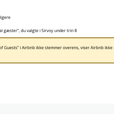
digere
n
al
g
æ
ster
”
,
du
valgte
i
Sirvoy
under
trin
8
of
Guests
”
i
Airbnb
ikke
stemmer
overens
,
viser
Airbnb
ikke