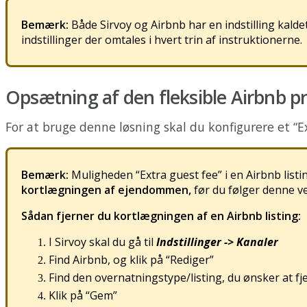
Bem
æ
rk
:
B
å
de
Sirvoy
og
Airbnb
har
en
indstilling
kalde
indstillinger
der
omtales
i
hvert
trin
af
instruktionerne
.
Ops
æ
tning
af
den
fleksible
Airbnb
pr
For
at
bruge
denne
l
ø
sning
skal
du
konfigurere
et
“
E
Bem
æ
rk
:
Muligheden
“
Extra
guest
fee
”
i
en
Airbnb
listi
kortl
æ
gningen
af
ejendommen
,
f
ø
r
du
f
ø
lger
denne
v
S
å
dan
fjerner
du
kortl
æ
gningen
af
en
Airbnb
listing
:
I
Sirvoy
skal
du
g
å
til
Indstillinger
-
>
Kanaler
Find
Airbnb
,
og
klik
p
å
“
Rediger
”
Find
den
overnatningstype
/
listing
,
du
ø
nsker
at
fj
Klik
p
å
“
Gem
”