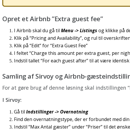
Opret
et
Airbnb
”
Extra
guest
fee
”
I
Airbnb
skal
du
g
å
til
Menu
-
>
Listings
og
klikke
p
å
d
Klik
p
å
“
Pricing
and
Availability
”
,
og
rul
til
overskrifte
Klik
p
å
“
Edit
”
for
“
Extra
Guest
Fee
”
I
feltet
“
Charge
this
amount
per
extra
guest
,
per
nigh
Indstil
tallet
“
For
each
guest
after
”
til
at
v
æ
re
identisk
Samling
af
Sirvoy
og
Airbnb
-
g
æ
steindstilli
For
at
g
ø
re
brug
af
denne
l
ø
sning
skal
indstillingen
“
I
Sirvoy
:
G
å
til
Indstillinger
-
>
Overnatning
Find
den
overnatningstype
,
der
er
forbundet
med
din
Indstil
“
Max
Antal
g
æ
ster
”
under
“
Priser
”
til
det
ø
nsk