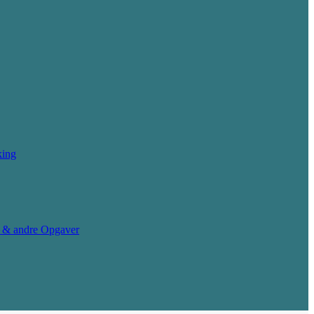
king
g & andre Opgaver