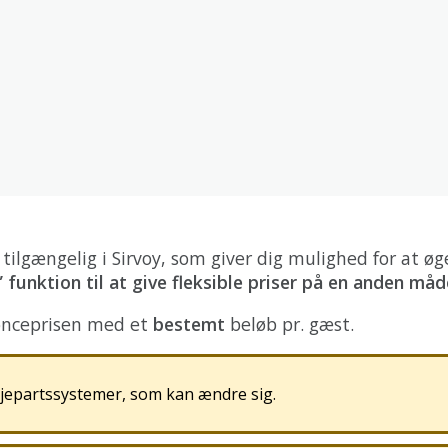
tilg
æ
ngelig
i
Sirvoy
,
som
giver
dig
mulighed
for
at
ø
g
”
funktion
til
at
give
fleksible
priser
p
å
en
anden
m
å
d
nceprisen
med
et
bestemt
bel
ø
b
pr
.
g
æ
st
.
djepartssystemer
,
som
kan
æ
ndre
sig
.