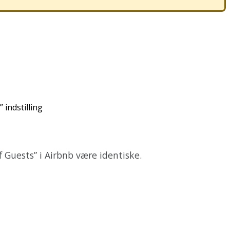
”
indstilling
f
Guests
”
i
Airbnb
v
æ
re
identiske
.