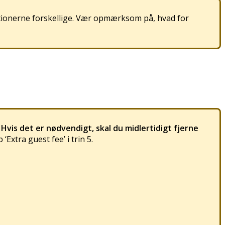
tionerne
forskellige
.
V
æ
r
opm
æ
rksom
p
å
,
hvad
for
Hvis
det
er
n
ø
dvendigt
,
skal
du
midlertidigt
fjerne
b
‘
Extra
guest
fee
’
i
trin
5
.