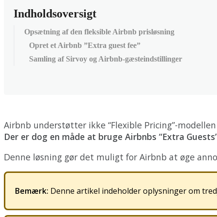
Indholdsoversigt
Opsætning af den fleksible Airbnb prisløsning
Opret et Airbnb ”Extra guest fee”
Samling af Sirvoy og Airbnb-gæsteindstillinger
Airbnb
underst
ø
tter
ikke
“
Flexible
Pricing
”
-
modellen
Der
er
dog
en
m
å
de
at
bruge
Airbnbs
“
Extra
Guests
Denne
l
ø
sning
g
ø
r
det
muligt
for
Airbnb
at
ø
ge
anno
Bem
æ
rk
:
Denne
artikel
indeholder
oplysninger
om
tre