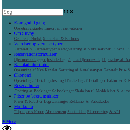
Kom godt i gang
Opsætningsguider
Import af reservationer
Om Sirvoy
Generelt
Teknisk
Sikkerhed & Backups
Værelser og værelsestyper
Værelser & Værelsestyper
Kategorisering af Værelsestyper
Tilbyde Til
Reservationsformularer
Hjemmesidebygger
Installering på jeres Hjemmeside
Tilpasning af B
Kanaladministrator
Opsætning af Nye Kanaler
Sortering af Værelsestyper
Generelt
Pris- 
Økonomi
Opsætning af Betalingsløsning
Håndtering af Betalinger
Fakturaer & K
Reservationer
Ændring af Bookinger
Se bookinger
Skabelon til Meddelelser & Auto
Priser og begrænsninger
Priser & Rabatter
Begrænsninger
Reklame- & Rabatkoder
Min konto
Tilpas jeres Konto
Abonnement
Statistikker
Eksportering & API
+ Mere