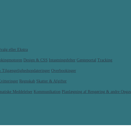
valg eller Ekstra
ookingmotoren
Design & CSS
Intastningsfelter
Gæsteportal
Tracking
& Tilgængelighedsopdateringer
Overbookinger
vitteringer
Regnskab
Skatter & Afgifter
matiske Meddelelser
Kommunikation
Planlægning af Rengøring & andre Opga