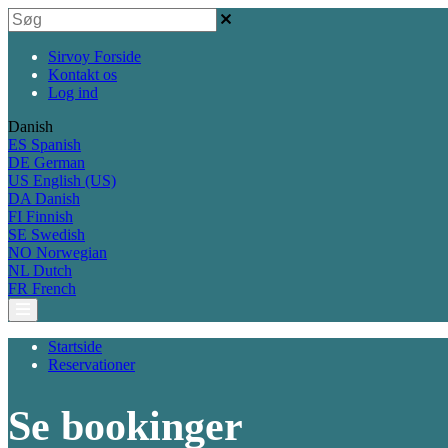
Sirvoy Forside
Kontakt os
Log ind
Danish
ES
Spanish
DE
German
US
English (US)
DA
Danish
FI
Finnish
SE
Swedish
NO
Norwegian
NL
Dutch
FR
French
Startside
Reservationer
Se bookinger