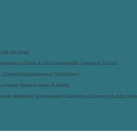
valg eller Ekstra
ookingmotoren
Design & CSS
Intastningsfelter
Gæsteportal
Tracking
& Tilgængelighedsopdateringer
Overbookinger
vitteringer
Regnskab
Skatter & Afgifter
matiske Meddelelser
Kommunikation
Planlægning af Rengøring & andre Opga