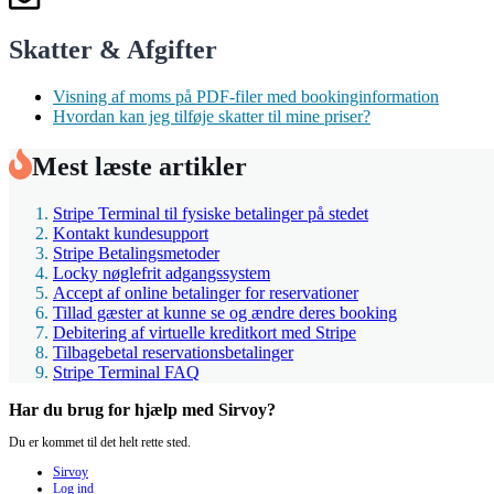
Skatter & Afgifter
Visning af moms på PDF-filer med bookinginformation
Hvordan kan jeg tilføje skatter til mine priser?
Mest læste artikler
Stripe Terminal til fysiske betalinger på stedet
Kontakt kundesupport
Stripe Betalingsmetoder
Locky nøglefrit adgangssystem
Accept af online betalinger for reservationer
Tillad gæster at kunne se og ændre deres booking
Debitering af virtuelle kreditkort med Stripe
Tilbagebetal reservationsbetalinger
Stripe Terminal FAQ
Har du brug for hjælp med Sirvoy?
Du er kommet til det helt rette sted.
Sirvoy
Log ind