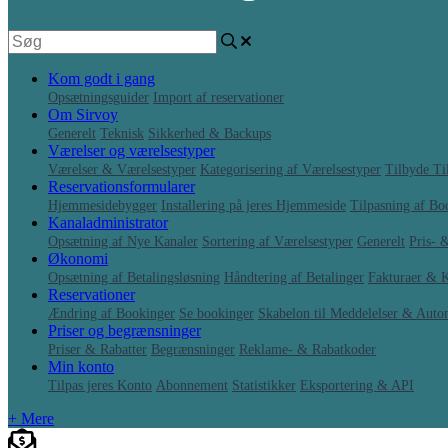
Kom godt i gang
Opsætningsguider
Import af reservationer
Om Sirvoy
Generelt
Teknisk
Sikkerhed & Backups
Værelser og værelsestyper
Værelser & Værelsestyper
Kategorisering af Værelsestyper
Tilbyde Til
Reservationsformularer
Hjemmesidebygger
Installering på jeres Hjemmeside
Tilpasning af B
Kanaladministrator
Opsætning af Nye Kanaler
Sortering af Værelsestyper
Generelt
Pris- 
Økonomi
Opsætning af Betalingsløsning
Håndtering af Betalinger
Fakturaer & K
Reservationer
Ændring af Bookinger
Se bookinger
Skabelon til Meddelelser & Auto
Priser og begrænsninger
Priser & Rabatter
Begrænsninger
Reklame- & Rabatkoder
Min konto
Tilpas jeres Konto
Abonnement
Statistikker
Eksportering & API
+ Mere