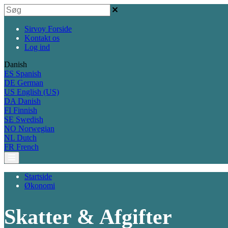
Sirvoy Forside
Kontakt os
Log ind
Danish
ES
Spanish
DE
German
US
English (US)
DA
Danish
FI
Finnish
SE
Swedish
NO
Norwegian
NL
Dutch
FR
French
Startside
Økonomi
Skatter & Afgifter