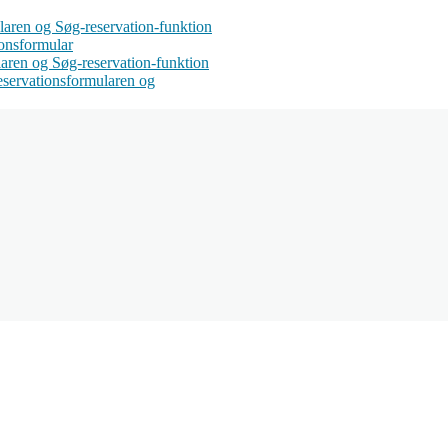
mularen og Søg-reservation-funktion
ionsformular
aren og Søg-reservation-funktion
 reservationsformularen og