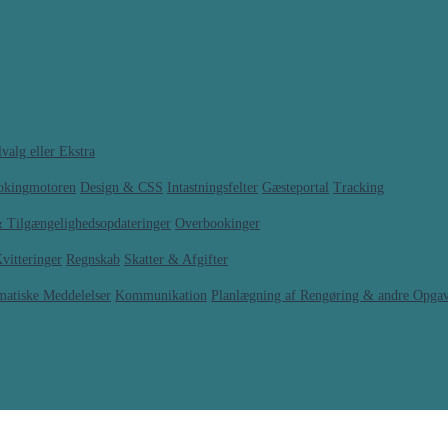
valg eller Ekstra
ookingmotoren
Design & CSS
Intastningsfelter
Gæsteportal
Tracking
& Tilgængelighedsopdateringer
Overbookinger
vitteringer
Regnskab
Skatter & Afgifter
matiske Meddelelser
Kommunikation
Planlægning af Rengøring & andre Opga