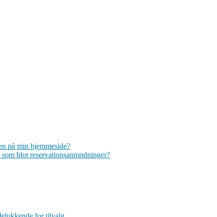
aren på min hjemmeside?
et som blot reservationsanmodninger?
delukkende for tilvalg