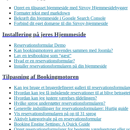
Opret en tilpasset hjemmeside med Sirvoy Hjemmesidebygger
Formater tekst med markdown
Bekræft din hjemmeside i Google Search Console
Forbind dit eget domæne til din Sirvoy-hjemmeside
Installering på jeres Hjemmeside
Reservationsformular Demo
Kan bookingmotoren anvendes sammen med Joomla?
Lav en testbooking som “gæst”
Hvad er en reservationsformular?
Installer reservationsformularen på din hjemmeside
Tilpasning af Bookingmotoren
Kan jeg bruge et brugerdefineret galleri til reservationsformul
Hvordan kan jeg få indgående reservationer til at blive betragt
Hvordan kan jeg justere værelses tildelingen?
Hvilke sprog understøtter reservationsformularen?
Generelle indstillinger for reservationsformularer: Hurtig guide
Vis reservationsformularen på op til 31 sprog
Aktivér kategorivalg på en reservationsformular
Booking Engine Settings: A Quick Guide
Opret reservationsformularer for bestemte værelsestyper eller u