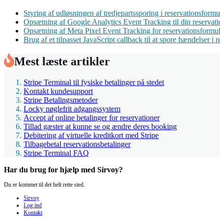
Styring af udløsningen af ​​tredjepartssporing i reservationsfor
Opsætning af Google Analytics Event Tracking til din reservat
Opsætning af Meta Pixel Event Tracking for reservationsformul
Brug af et tilpasset JavaScript callback til at spore hændelser i
Mest læste artikler
Stripe Terminal til fysiske betalinger på stedet
Kontakt kundesupport
Stripe Betalingsmetoder
Locky nøglefrit adgangssystem
Accept af online betalinger for reservationer
Tillad gæster at kunne se og ændre deres booking
Debitering af virtuelle kreditkort med Stripe
Tilbagebetal reservationsbetalinger
Stripe Terminal FAQ
Har du brug for hjælp med Sirvoy?
Du er kommet til det helt rette sted.
Sirvoy
Log ind
Kontakt