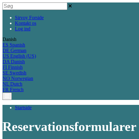
Sirvoy Forside
Kontakt os
Log ind
Danish
ES
Spanish
DE
German
US
English (US)
DA
Danish
FI
Finnish
SE
Swedish
NO
Norwegian
NL
Dutch
FR
French
Startside
Reservationsformularer