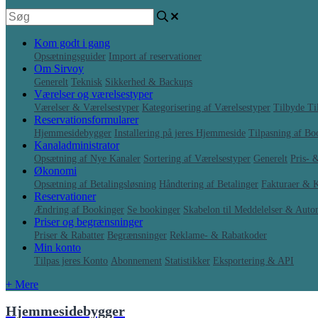
Kom godt i gang
Opsætningsguider
Import af reservationer
Om Sirvoy
Generelt
Teknisk
Sikkerhed & Backups
Værelser og værelsestyper
Værelser & Værelsestyper
Kategorisering af Værelsestyper
Tilbyde Til
Reservationsformularer
Hjemmesidebygger
Installering på jeres Hjemmeside
Tilpasning af B
Kanaladministrator
Opsætning af Nye Kanaler
Sortering af Værelsestyper
Generelt
Pris- 
Økonomi
Opsætning af Betalingsløsning
Håndtering af Betalinger
Fakturaer & K
Reservationer
Ændring af Bookinger
Se bookinger
Skabelon til Meddelelser & Auto
Priser og begrænsninger
Priser & Rabatter
Begrænsninger
Reklame- & Rabatkoder
Min konto
Tilpas jeres Konto
Abonnement
Statistikker
Eksportering & API
+ Mere
Hjemmesidebygger