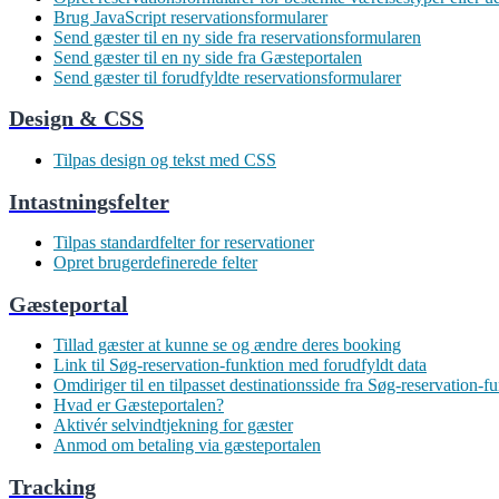
Brug JavaScript reservationsformularer
Send gæster til en ny side fra reservationsformularen
Send gæster til en ny side fra Gæsteportalen
Send gæster til forudfyldte reservationsformularer
Design & CSS
Tilpas design og tekst med CSS
Intastningsfelter
Tilpas standardfelter for reservationer
Opret brugerdefinerede felter
Gæsteportal
Tillad gæster at kunne se og ændre deres booking
Link til Søg-reservation-funktion med forudfyldt data
Omdiriger til en tilpasset destinationsside fra Søg-reservation-f
Hvad er Gæsteportalen?
Aktivér selvindtjekning for gæster
Anmod om betaling via gæsteportalen
Tracking