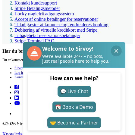
Kontakt kundesupport
Stripe Betalingsmetoder
Locky nøglefrit adgangssystem
Accept af online betalinger for reservationer
Tillad gæster at kunne se og ændre deres booking
Debitering af virtuelle kreditkort med Stripe
Tilbagebetal reservationsbetalinger
Stripe Terminal FAQ
Har du brug for hjælp med Sirvoy?
Du er kommet til det helt rette sted.
Sirvoy
Log ind
Kontakt
©2026 Sirvoy . All Rights reserved.
Knowledge Base Software
by Helpjuice