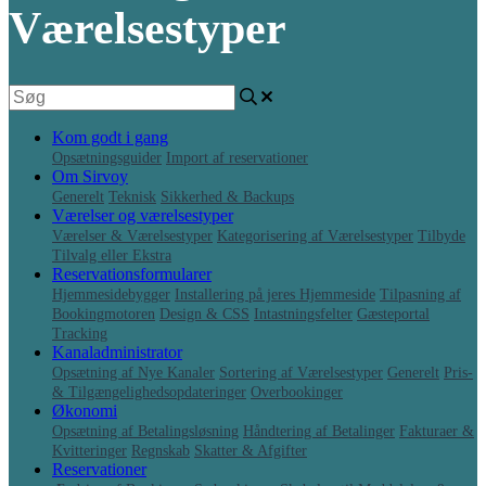
Værelsestyper
Kom godt i gang
Opsætningsguider
Import af reservationer
Om Sirvoy
Generelt
Teknisk
Sikkerhed & Backups
Værelser og værelsestyper
Værelser & Værelsestyper
Kategorisering af Værelsestyper
Tilbyde
Tilvalg eller Ekstra
Reservationsformularer
Hjemmesidebygger
Installering på jeres Hjemmeside
Tilpasning af
Bookingmotoren
Design & CSS
Intastningsfelter
Gæsteportal
Tracking
Kanaladministrator
Opsætning af Nye Kanaler
Sortering af Værelsestyper
Generelt
Pris-
& Tilgængelighedsopdateringer
Overbookinger
Økonomi
Opsætning af Betalingsløsning
Håndtering af Betalinger
Fakturaer &
Kvitteringer
Regnskab
Skatter & Afgifter
Reservationer