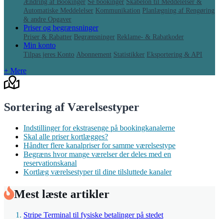
Ændring af Bookinger
Se bookinger
Skabelon til Meddelelser &
Automatiske Meddelelser
Kommunikation
Planlægning af Rengøring
& andre Opgaver
Priser og begrænsninger
Priser & Rabatter
Begrænsninger
Reklame- & Rabatkoder
Min konto
Tilpas jeres Konto
Abonnement
Statistikker
Eksportering & API
+ Mere
Sortering af Værelsestyper
Indstillinger for ekstrasenge på bookingkanalerne
Skal alle priser kortlægges?
Håndter flere kanalpriser for samme værelsestype
Begræns hvor mange værelser der deles med en
reservationskanal
Kortlæg værelsestyper til dine tilsluttede kanaler
Mest læste artikler
Stripe Terminal til fysiske betalinger på stedet