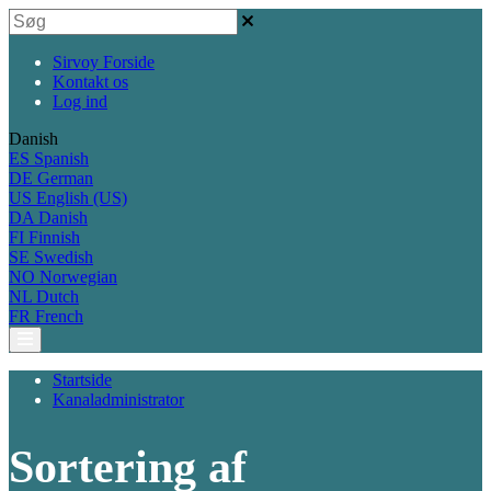
Sirvoy Forside
Kontakt os
Log ind
Danish
ES
Spanish
DE
German
US
English (US)
DA
Danish
FI
Finnish
SE
Swedish
NO
Norwegian
NL
Dutch
FR
French
Startside
Kanaladministrator
Sortering af