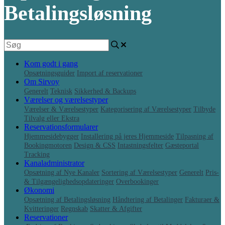
Betalingsløsning
Kom godt i gang
Opsætningsguider
Import af reservationer
Om Sirvoy
Generelt
Teknisk
Sikkerhed & Backups
Værelser og værelsestyper
Værelser & Værelsestyper
Kategorisering af Værelsestyper
Tilbyde
Tilvalg eller Ekstra
Reservationsformularer
Hjemmesidebygger
Installering på jeres Hjemmeside
Tilpasning af
Bookingmotoren
Design & CSS
Intastningsfelter
Gæsteportal
Tracking
Kanaladministrator
Opsætning af Nye Kanaler
Sortering af Værelsestyper
Generelt
Pris-
& Tilgængelighedsopdateringer
Overbookinger
Økonomi
Opsætning af Betalingsløsning
Håndtering af Betalinger
Fakturaer &
Kvitteringer
Regnskab
Skatter & Afgifter
Reservationer