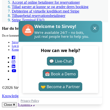
Accept af online betalinger for reservationer
Tillad gæster at kunne se og ændre deres booking
Debitering af virtuelle kreditkort med Stripe
Tilbagebetal reservationsbetalinger
Stripe Terminal FAQ
Har du brug for hjælp med Sirvoy?
Du er kommet til det helt rette sted.
Sirvoy
Log ind
Kontakt
©2026 Sirvoy . All Rights reserved.
Knowledge Base Software
by Helpjuice
Expand
Close