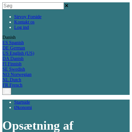
Sirvoy Forside
Kontakt os
Log ind
Danish
ES
Spanish
DE
German
US
English (US)
DA
Danish
FI
Finnish
SE
Swedish
NO
Norwegian
NL
Dutch
FR
French
Startside
Økonomi
Opsætning af