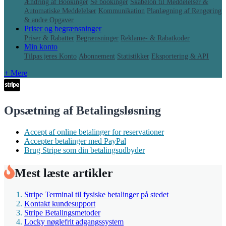
Ændring af Bookinger
Se bookinger
Skabelon til Meddelelser &
Automatiske Meddelelser
Kommunikation
Planlægning af Rengøring
& andre Opgaver
Priser og begrænsninger
Priser & Rabatter
Begrænsninger
Reklame- & Rabatkoder
Min konto
Tilpas jeres Konto
Abonnement
Statistikker
Eksportering & API
+ Mere
Opsætning af Betalingsløsning
Accept af online betalinger for reservationer
Accepter betalinger med PayPal
Brug Stripe som din betalingsudbyder
Mest læste artikler
Stripe Terminal til fysiske betalinger på stedet
Kontakt kundesupport
Stripe Betalingsmetoder
Locky nøglefrit adgangssystem