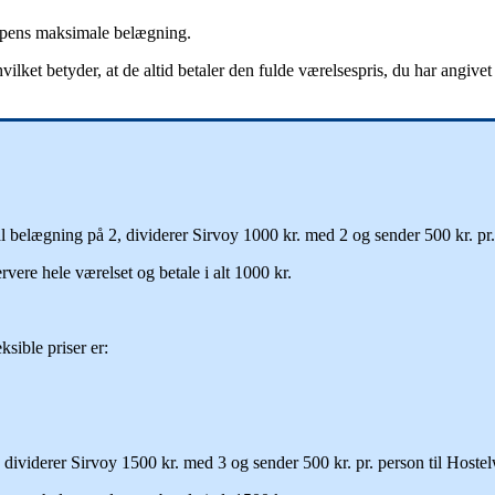
ypens
maksimale
bel
æ
gning
.
hvilket
betyder
,
at
de
altid
betaler
den
fulde
v
æ
relsespris
,
du
har
angivet
l
bel
æ
gning
p
å
2
,
dividerer
Sirvoy
1000
kr
.
med
2
og
sender
500
kr
.
pr
.
ervere
hele
v
æ
relset
og
betale
i
alt
1000
kr
.
eksible
priser
er
:
dividerer
Sirvoy
1500
kr
.
med
3
og
sender
500
kr
.
pr
.
person
til
Hostel