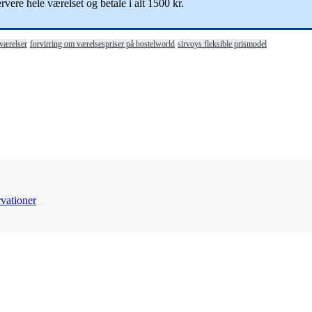
ervere
hele
v
æ
relset
og
betale
i
alt
1500
kr
.
 værelser
forvirring om værelsespriser på hostelworld
sirvoys fleksible prismodel
rvationer