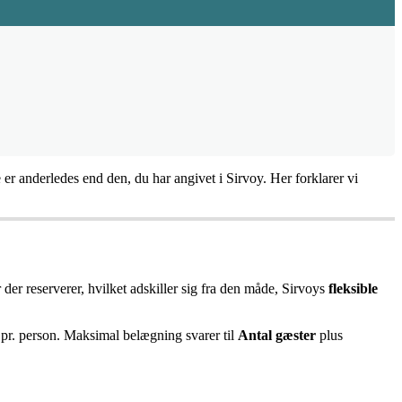
e
er
anderledes
end
den
,
du
har
angivet
i
Sirvoy
.
Her
forklarer
vi
r
der
reserverer
,
hvilket
adskiller
sig
fra
den
m
å
de
,
Sirvoys
fleksible
pr
.
person
.
Maksimal
bel
æ
gning
svarer
til
Antal
g
æ
ster
plus