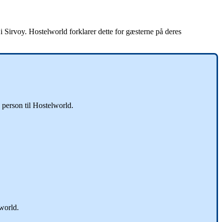
i
Sirvoy
.
Hostelworld
forklarer
dette
for
g
æ
sterne
p
å
deres
person
til
Hostelworld
.
world
.