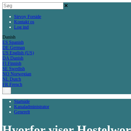
Sirvoy Forside
Kontakt os
Log ind
Danish
ES
Spanish
DE
German
US
English (US)
DA
Danish
FI
Finnish
SE
Swedish
NO
Norwegian
NL
Dutch
FR
French
Startside
Kanaladministrator
Generelt
Hvorfor viser Hostelworl