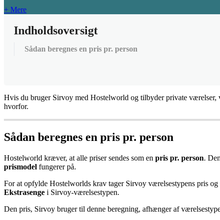
+ Mere
Indholdsoversigt
Sådan beregnes en pris pr. person
Hvis
du
bruger
Sirvoy
med
Hostelworld
og
tilbyder
private
v
æ
relser
,
hvorfor
.
S
å
dan
beregnes
en
pris
pr
.
person
Hostelworld
kr
æ
ver
,
at
alle
priser
sendes
som
en
pris
pr
.
person
.
De
prismodel
fungerer
p
å
.
For
at
opfylde
Hostelworlds
krav
tager
Sirvoy
v
æ
relsestypens
pris
og
Ekstrasenge
i
Sirvoy
-
v
æ
relsestypen
.
Den
pris
,
Sirvoy
bruger
til
denne
beregning
,
afh
æ
nger
af
v
æ
relsestyp