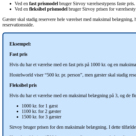
Ved
en
fast
prismodel
bruger
Sirvoy
v
æ
relsestypens
faste
pris
.
Ved
en
fleksibel
prismodel
bruger
Sirvoy
prisen
for
v
æ
relsest
G
æ
ster
skal
stadig
reservere
hele
v
æ
relset
med
maksimal
bel
æ
gning
,
reservationsside
.
Eksempel
:
Fast
pris
Hvis
du
har
et
v
æ
relse
med
en
fast
pris
p
å
1000
kr
.
og
en
maksima
Hostelworld
viser
“
500
kr
.
pr
.
person
”
,
men
g
æ
ster
skal
stadig
res
Fleksibel
pris
Hvis
du
har
et
v
æ
relse
med
en
maksimal
bel
æ
gning
p
å
3
,
og
de
fl
1000
kr
.
for
1
g
æ
st
1100
kr
.
for
2
g
æ
ster
1500
kr
.
for
3
g
æ
ster
Sirvoy
bruger
prisen
for
den
maksimale
bel
æ
gning
.
I
dette
tilf
æ
lde