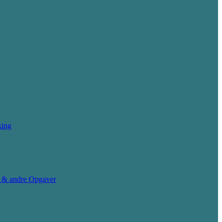
king
g & andre Opgaver