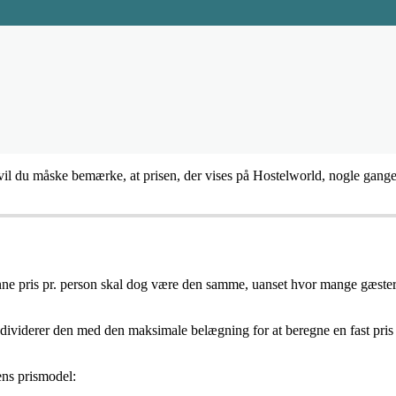
vil
du
m
å
ske
bem
æ
rke
,
at
prisen
,
der
vises
p
å
Hostelworld
,
nogle
gang
nne
pris
pr
.
person
skal
dog
v
æ
re
den
samme
,
uanset
hvor
mange
g
æ
ste
dividerer
den
med
den
maksimale
bel
æ
gning
for
at
beregne
en
fast
pris
ens
prismodel
: