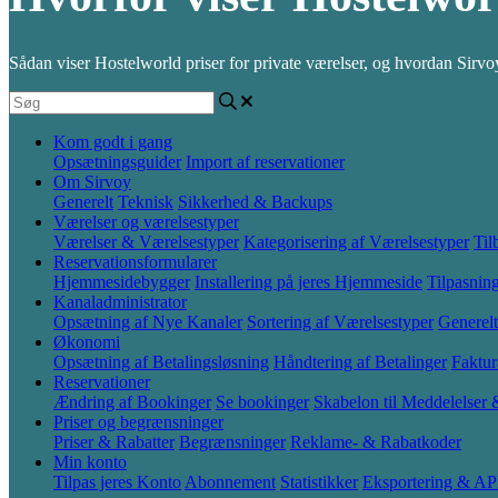
Sådan viser Hostelworld priser for private værelser, og hvordan Sirvoy
Kom godt i gang
Opsætningsguider
Import af reservationer
Om Sirvoy
Generelt
Teknisk
Sikkerhed & Backups
Værelser og værelsestyper
Værelser & Værelsestyper
Kategorisering af Værelsestyper
Til
Reservationsformularer
Hjemmesidebygger
Installering på jeres Hjemmeside
Tilpasnin
Kanaladministrator
Opsætning af Nye Kanaler
Sortering af Værelsestyper
Generelt
Økonomi
Opsætning af Betalingsløsning
Håndtering af Betalinger
Faktur
Reservationer
Ændring af Bookinger
Se bookinger
Skabelon til Meddelelser
Priser og begrænsninger
Priser & Rabatter
Begrænsninger
Reklame- & Rabatkoder
Min konto
Tilpas jeres Konto
Abonnement
Statistikker
Eksportering & AP