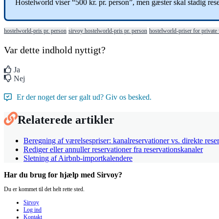
Hostelworld
viser
“
500
kr
.
pr
.
person
”
,
men
g
æ
ster
skal
stadig
res
hostelworld-pris pr. person
sirvoy hostelworld-pris pr. person
hostelworld-priser for private
Var dette indhold nyttigt?
Ja
Nej
Er der noget der ser galt ud? Giv os besked.
Relaterede artikler
Beregning af værelsespriser: kanalreservationer vs. direkte rese
Rediger eller annuller reservationer fra reservationskanaler
Sletning af Airbnb-importkalendere
Har du brug for hjælp med Sirvoy?
Du er kommet til det helt rette sted.
Sirvoy
Log ind
Kontakt