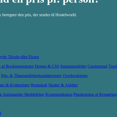
 beregner den pris, der sendes til Hostelworld.
byde Tilvalg eller Ekstra
g af Bookingmotoren
Design & CSS
Intastningsfelter
Gæsteportal
Trac
Pris- & Tilgængelighedsopdateringer
Overbookinger
aer & Kvitteringer
Regnskab
Skatter & Afgifter
 & Automatiske Meddelelser
Kommunikation
Planlægning af Rengørin
I