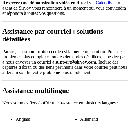
R
é
servez
une
d
é
monstration
vid
é
o
en
direct
via
Calendly
.
Un
agent
de
Sirvoy
vous
rencontrera
à
un
moment
qui
vous
conviendra
et
r
é
pondra
à
toutes
vos
questions
.
Assistance
par
courriel
:
solutions
d
é
taill
é
es
Parfois
,
la
communication
é
crite
est
la
meilleure
solution
.
Pour
des
probl
è
mes
plus
complexes
ou
des
demandes
d
é
taill
é
es
,
n
'
h
é
sitez
pas
à
nous
envoyer
un
courriel
à
support
@
sirvoy
.
com
.
Inclure
des
captures
d
'
é
cran
ou
des
liens
pertinents
dans
votre
courriel
peut
nous
aider
à
r
é
soudre
votre
probl
è
me
plus
rapidement
.
Assistance
multilingue
Nous
sommes
fiers
d
'
offrir
une
assistance
en
plusieurs
langues
:
Anglais
Allemand