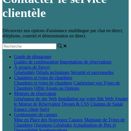
clientèle
Découvrez nos options d'assistance multilingue par chat en direct,
téléphone, courriel et démonstration en direct.
Guide de démarrage
Guides de configuration
Importations de réservations
À propos de Sirvoy
Généralités
Détails techniques
Sécurité et sauvegardes
Chambres et types de chambres
Chambres et types de chambres
Catégoriser vos Types de
Chambres
Offrir Ajouts ou Options
Moteurs de réservation
Générateur de site Web
Installation sur votre Site Web
Ajuster
le Moteur de Réservation
Design & CSS
Champs de Saisie
Espace client
Suivi
Gestionnaire de canaux
Mise en Place des Nouveaux Canaux
Mappage de Types de
Chambres
Questions Générales
Actualisation de Prix et
Disponibilité
Surréservations