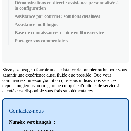
Démonstrations en direct : assistance personnalisée à
la configuration
Assistance par courriel : solutions détaillées
Assistance multilingue
Base de connaissances : l'aide en libre-service
Partagez vos commentaires
Sirvoy
s
'
engage
à
fournir
une
assistance
de
premier
ordre
pour
vous
garantir
une
exp
é
rience
aussi
fluide
que
possible
.
Que
vous
commenciez
un
essai
gratuit
ou
que
vous
utilisiez
nos
services
depuis
longtemps
,
notre
gamme
compl
è
te
d
'
options
de
service
à
la
client
è
le
est
disponible
sans
frais
suppl
é
mentaires
.
Contactez
-
nous
Num
é
ro
vert
fran
ç
ais
: