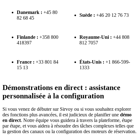
Danemark
:
+
45
80
Su
è
de
:
+
46
20
12
76
73
82
68
45
Finlande
:
+
358
800
Royaume
-
Uni
:
+
44
808
418397
812
7057
France
:
+
33
801
84
É
tats
-
Unis
:
+
1
866
-
599
-
15
13
1333
D
é
monstrations
en
direct
:
assistance
personnalis
é
e
à
la
configuration
Si
vous
venez
de
d
é
buter
sur
Sirvoy
ou
si
vous
souhaitez
explorer
des
fonctions
plus
avanc
é
es
,
il
est
judicieux
de
planifier
une
d
é
mo
en
direct
.
Notre
é
quipe
vous
guidera
à
travers
la
plateforme
,
é
tape
par
é
tape
,
et
vous
aidera
à
r
é
soudre
des
t
â
ches
complexes
telles
que
la
gestion
des
canaux
ou
la
configuration
des
moteurs
de
r
é
servation
.