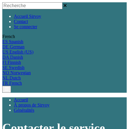
Accueil Sirvoy
Contact
Se connecter
French
ES
Spanish
DE
German
US
English (US)
DA
Danish
FI
Finnish
SE
Swedish
NO
Norwegian
NL
Dutch
FR
French
Accueil
À propos de Sirvoy
Généralités
Contacter le service