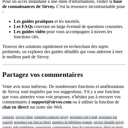
Pour
un
acc
è
s
instantan
é
à
une
mine
d
'
informations
,
visitez
la
base
de
connaissances
de
Sirvoy
.
C
'
est
la
ressource
incontournable
pour
:
Les
guides
pratiques
et
les
tutoriels
.
Les
FAQs
couvrant
un
large
é
ventail
de
questions
courantes
.
Les
guides
vid
é
o
pour
vous
accompagner
à
travers
les
fonctions
cl
é
s
.
Trouvez
des
solutions
rapidement
en
recherchant
des
sujets
pertinents
,
ou
explorez
des
guides
d
é
taill
é
s
qui
vous
aideront
à
tirer
le
meilleur
parti
de
Sirvoy
.
Partagez
vos
commentaires
Votre
avis
nous
int
é
resse
.
De
nombreuses
fonctions
et
am
é
liorations
de
Sirvoy
sont
inspir
é
es
par
vos
suggestions
.
S
'
il
y
a
une
fonction
que
vous
aimeriez
vous
voir
proposer
,
n
'
h
é
sitez
pas
à
envoyer
vos
commentaires
à
support
@
sirvoy
.
com
ou
à
utiliser
la
fonction
de
chat
en
direct
sur
notre
site
Web
.
contacter
service client
comment contacter sirvoy
assistance par e-mail
assistance par
courriel
assistance par chat en direct
numéros de téléphone gratuits
service clientèle sirvoy
contact
aide multilingue
suggestions
commentaires
base de connaissances
démo en direct