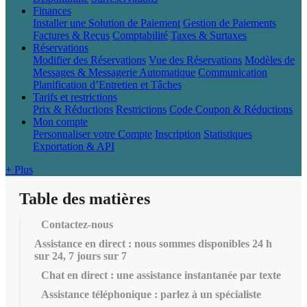
Finances
Installer une Solution de Paiement
Gestion de Paiements
Factures & Reçus
Comptabilité
Taxes & Surtaxes
Réservations
Modifier des Réservations
Vue des Réservations
Modèles de
Messages & Messagerie Automatique
Communication
Planification d’Entretien et Tâches
Tarifs et restrictions
Prix & Réductions
Restrictions
Code Coupon & Réductions
Mon compte
Personnaliser votre Compte
Inscription
Statistiques
Exportation & API
+ Plus
Table des matières
Contactez-nous
Assistance en direct : nous sommes disponibles 24 h
sur 24, 7 jours sur 7
Chat en direct : une assistance instantanée par texte
Assistance téléphonique : parlez à un spécialiste