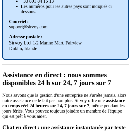
+
33
801
84
15
13
Les
num
é
ros
pour
les
autres
pays
sont
indiqu
é
s
ci
-
dessous
.
Courriel
:
support
@
sirvoy
.
com
Adresse
postale
:
Sirvoy
Ltd
.
1
/
2
Marino
Mart
,
Fairview
Dublin
,
Irlande
Assistance
en
direct
:
nous
sommes
disponibles
24
h
sur
24
,
7
jours
sur
7
Nous
savons
que
la
gestion
d
'
une
entreprise
ne
s
'
arr
ê
te
jamais
,
alors
notre
assistance
ne
le
fait
pas
non
plus
.
Sirvoy
offre
une
assistance
en
temps
r
é
el
24
heures
sur
24
,
7
jours
sur
7
,
m
ê
me
pendant
les
jours
f
é
ri
é
s
.
Vous
pouvez
toujours
joindre
un
membre
de
l
'
é
quipe
qui
est
pr
ê
t
à
vous
aider
.
Chat
en
direct
:
une
assistance
instantan
é
e
par
texte