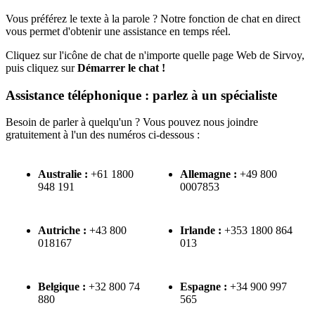
Vous
pr
é
f
é
rez
le
texte
à
la
parole
?
Notre
fonction
de
chat
en
direct
vous
permet
d
'
obtenir
une
assistance
en
temps
r
é
el
.
Cliquez
sur
l
'
ic
ô
ne
de
chat
de
n
'
importe
quelle
page
Web
de
Sirvoy
,
puis
cliquez
sur
D
é
marrer
le
chat
!
Assistance
t
é
l
é
phonique
:
parlez
à
un
sp
é
cialiste
Besoin
de
parler
à
quelqu
'
un
?
Vous
pouvez
nous
joindre
gratuitement
à
l
'
un
des
num
é
ros
ci
-
dessous
:
Australie
:
+
61
1800
Allemagne
:
+
49
800
948
191
0007853
Autriche
:
+
43
800
Irlande
:
+
353
1800
864
018167
013
Belgique
:
+
32
800
74
Espagne
:
+
34
900
997
880
565