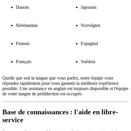
Danois
Japonais
N
é
erlandais
Norv
é
gien
Finnois
Espagnol
Fran
ç
ais
Su
é
dois
Quelle
que
soit
la
langue
que
vous
parlez
,
notre
é
quipe
vous
r
é
pondra
rapidement
pour
vous
garantir
la
meilleure
exp
é
rience
possible
.
Une
assistance
en
anglais
est
toujours
disponible
si
l
'
é
quipe
de
votre
langue
de
pr
é
dilection
est
occup
é
e
.
Base
de
connaissances
:
l
'
aide
en
libre
-
service