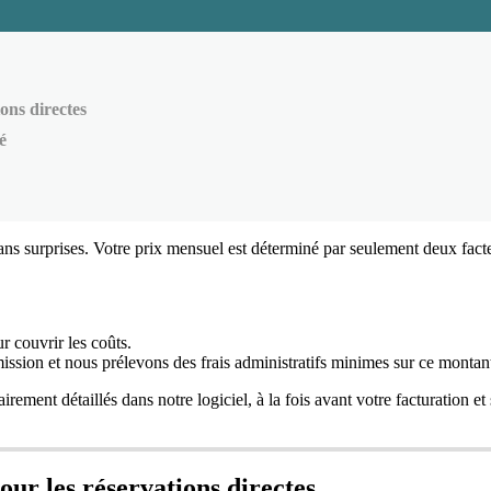
ions directes
é
ans
surprises
.
Votre
prix
mensuel
est
d
é
termin
é
par
seulement
deux
fact
ur
couvrir
les
co
û
ts
.
ission
et
nous
pr
é
levons
des
frais
administratifs
minimes
sur
ce
montan
airement
d
é
taill
é
s
dans
notre
logiciel
,
à
la
fois
avant
votre
facturation
et
our
les
r
é
servations
directes