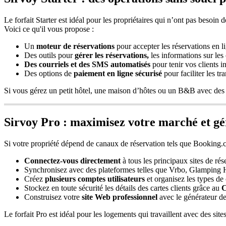
Le
forfait
Starter
est
id
é
al
pour
les
propri
é
taires
qui
n
’
ont
pas
besoin
d
Voici
ce
qu
'
il
vous
propose
:
Un
moteur
de
r
é
servations
pour
accepter
les
r
é
servations
en
l
Des
outils
pour
g
é
rer
les
r
é
servations
,
les
informations
sur
les
Des
courriels
et
des
SMS
automatis
é
s
pour
tenir
vos
clients
i
Des
options
de
paiement
en
ligne
s
é
curis
é
pour
faciliter
les
tr
Si
vous
g
é
rez
un
petit
h
ô
tel
,
une
maison
d
’
h
ô
tes
ou
un
B
&
B
avec
des
Sirvoy
Pro
:
maximisez
votre
march
é
et
g
é
Si
votre
propri
é
t
é
d
é
pend
de
canaux
de
r
é
servation
tels
que
Booking
.
Connectez
-
vous
directement
à
tous
les
principaux
sites
de
r
é
s
Synchronisez
avec
des
plateformes
telles
que
Vrbo
,
Glamping
Cr
é
ez
plusieurs
comptes
utilisateurs
et
organisez
les
types
de
Stockez
en
toute
s
é
curit
é
les
d
é
tails
des
cartes
clients
gr
â
ce
au
C
Construisez
votre
site
Web
professionnel
avec
le
g
é
n
é
rateur
d
Le
forfait
Pro
est
id
é
al
pour
les
logements
qui
travaillent
avec
des
site