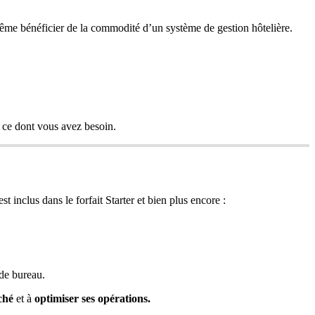
ê
me
b
é
n
é
ficier
de
la
commodit
é
d
’
un
syst
è
me
de
gestion
h
ô
teli
è
re
.
ce
dont
vous
avez
besoin
.
est
inclus
dans
le
forfait
Starter
et
bien
plus
encore
:
de
bureau
.
ch
é
et
à
optimiser
ses
op
é
rations
.