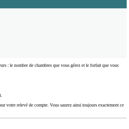
eurs
:
le
nombre
de
chambres
que
vous
g
é
rez
et
le
forfait
que
vous
t
.
sur
votre
relev
é
de
compte
.
Vous
saurez
ainsi
toujours
exactement
ce