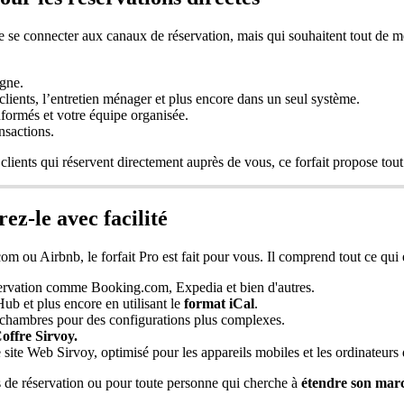
e
se
connecter
aux
canaux
de
r
é
servation
,
mais
qui
souhaitent
tout
de
m
igne
.
clients
,
l
’
entretien
m
é
nager
et
plus
encore
dans
un
seul
syst
è
me
.
nform
é
s
et
votre
é
quipe
organis
é
e
.
ansactions
.
clients
qui
r
é
servent
directement
aupr
è
s
de
vous
,
ce
forfait
propose
tout
rez
-
le
avec
facilit
é
com
ou
Airbnb
,
le
forfait
Pro
est
fait
pour
vous
.
Il
comprend
tout
ce
qui
ervation
comme
Booking
.
com
,
Expedia
et
bien
d
'
autres
.
Hub
et
plus
encore
en
utilisant
le
format
iCal
.
chambres
pour
des
configurations
plus
complexes
.
offre
Sirvoy
.
e
site
Web
Sirvoy
,
optimis
é
pour
les
appareils
mobiles
et
les
ordinateurs
s
de
r
é
servation
ou
pour
toute
personne
qui
cherche
à
é
tendre
son
mar