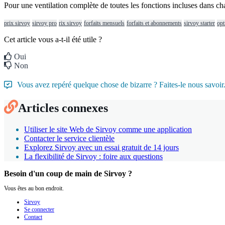
Pour
une
ventilation
compl
è
te
de
toutes
les
fonctions
incluses
dans
ch
prix sirvoy
sirvoy pro
rix sirvoy
forfaits mensuels
forfaits et abonnements
sirvoy starter
opt
Cet article vous a-t-il été utile ?
Oui
Non
Vous avez repéré quelque chose de bizarre ? Faites-le nous savoir
Articles connexes
Utiliser le site Web de Sirvoy comme une application
Contacter le service clientèle
Explorez Sirvoy avec un essai gratuit de 14 jours
La flexibilité de Sirvoy : foire aux questions
Besoin d'un coup de main de Sirvoy ?
Vous êtes au bon endroit.
Sirvoy
Se connecter
Contact