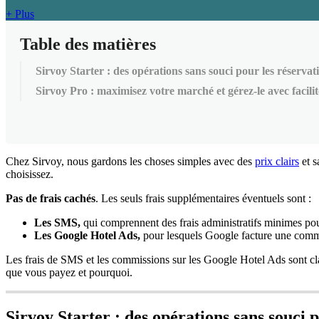
+ Plus
Table des matières
Sirvoy Starter : des opérations sans souci pour les réservat
Sirvoy Pro : maximisez votre marché et gérez-le avec facilit
Chez
Sirvoy
,
nous
gardons
les
choses
simples
avec
des
prix
clairs
et
s
choisissez
.
Pas
de
frais
cach
é
s
.
Les
seuls
frais
suppl
é
mentaires
é
ventuels
sont
:
Les
SMS
,
qui
comprennent
des
frais
administratifs
minimes
po
Les
Google
Hotel
Ads
,
pour
lesquels
Google
facture
une
comm
Les
frais
de
SMS
et
les
commissions
sur
les
Google
Hotel
Ads
sont
cl
que
vous
payez
et
pourquoi
.
Sirvoy
Starter
:
des
op
é
rations
sans
souci
p