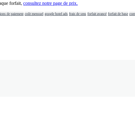
aque
forfait
,
consultez
notre
page
de
prix
.
ions de paiement
coût mensuel
google hotel ads
frais de sms
forfait avancé
forfait de base
com
.