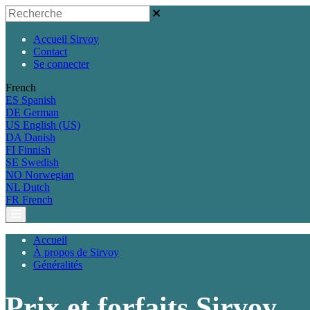
Accueil Sirvoy
Contact
Se connecter
French
ES
Spanish
DE
German
US
English (US)
DA
Danish
FI
Finnish
SE
Swedish
NO
Norwegian
NL
Dutch
FR
French
Accueil
À propos de Sirvoy
Généralités
Prix et forfaits Sirvoy