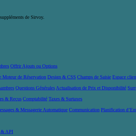
 à suppléments de Sirvoy.
mbres
Offrir Ajouts ou Options
le Moteur de Réservation
Design & CSS
Champs de Saisie
Espace clien
hambres
Questions Générales
Actualisation de Prix et Disponibilité
Surr
res & Reçus
Comptabilité
Taxes & Surtaxes
essages & Messagerie Automatique
Communication
Planification d’En
n & API