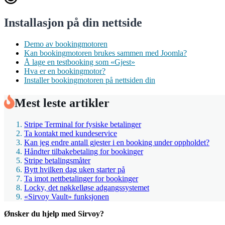
Installasjon på din nettside
Demo av bookingmotoren
Kan bookingmotoren brukes sammen med Joomla?
Å lage en testbooking som «Gjest»
Hva er en bookingmotor?
Installer bookingmotoren på nettsiden din
Mest leste artikler
Stripe Terminal for fysiske betalinger
Ta kontakt med kundeservice
Kan jeg endre antall gjester i en booking under oppholdet?
Håndter tilbakebetaling for bookinger
Stripe betalingsmåter
Bytt hvilken dag uken starter på
Ta imot nettbetalinger for bookinger
Locky, det nøkkelløse adgangssystemet
«Sirvoy Vault» funksjonen
Ønsker du hjelp med Sirvoy?