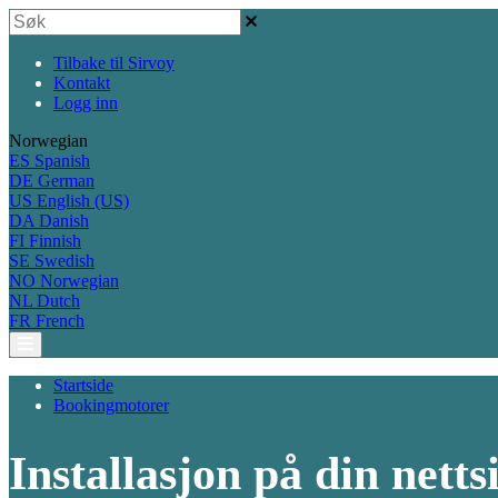
Tilbake til Sirvoy
Kontakt
Logg inn
Norwegian
ES
Spanish
DE
German
US
English (US)
DA
Danish
FI
Finnish
SE
Swedish
NO
Norwegian
NL
Dutch
FR
French
Startside
Bookingmotorer
Installasjon på din netts