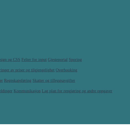
sign og CSS
Felter for input
Gjesteportal
Sporing
inger av priser og tilgjengelighet
Overbooking
er
Regnskapsføring
Skatter og tilleggsavgifter
eldinger
Kommunikasjon
Lag plan for rengjøring og andre oppgaver