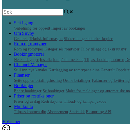
Sett i gang
Veiledning for oppsett
Import av bookinger
Om Sirvoy
Generelt
Teknisk informasjon
Sikkerhet og sikkerhetskopier
Rom og romtyper
Rom og romtyper
Kategorisér romtyper
Tilby tillegg og ekstrautstyr
Bookingmotorer
Nettsidebygger
Installasjon på din nettside
Tilpass bookingmotoren
De
Channel Manager
Still inn nye kanaler
Kartlegging av romtypene dine
Generalt
Oppdater
Finanser
Sette opp en betalingsløsning
Ordne betalinger
Fakturaer og kvittering
Bookinger
Endre bookinger
Se bookinger
Maler for meldinger og automatiske m
Priser og restriksjoner
Priser og avslag
Restriksjoner
Tilbud- og kampanjekode
Min konto
Tilpass kontoen din
Abonnement
Statistikk
Eksport og API
+ Vis mer