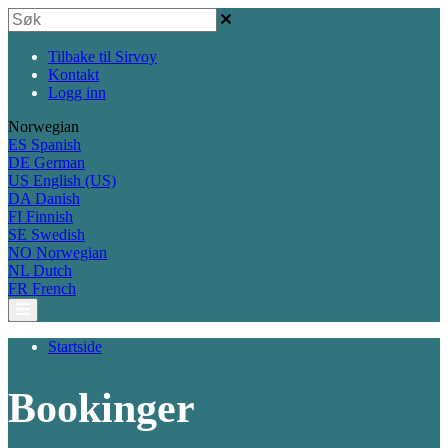
Tilbake til Sirvoy
Kontakt
Logg inn
Norwegian
ES
Spanish
DE
German
US
English (US)
DA
Danish
FI
Finnish
SE
Swedish
NO
Norwegian
NL
Dutch
FR
French
Startside
Bookinger