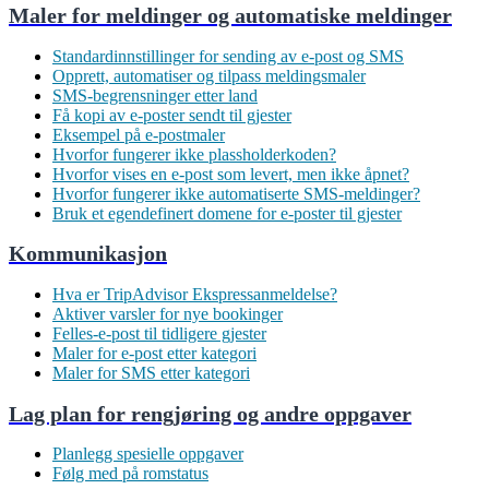
Maler for meldinger og automatiske meldinger
Standardinnstillinger for sending av e-post og SMS
Opprett, automatiser og tilpass meldingsmaler
SMS-begrensninger etter land
Få kopi av e-poster sendt til gjester
Eksempel på e-postmaler
Hvorfor fungerer ikke plassholderkoden?
Hvorfor vises en e-post som levert, men ikke åpnet?
Hvorfor fungerer ikke automatiserte SMS-meldinger?
Bruk et egendefinert domene for e-poster til gjester
Kommunikasjon
Hva er TripAdvisor Ekspressanmeldelse?
Aktiver varsler for nye bookinger
Felles-e-post til tidligere gjester
Maler for e-post etter kategori
Maler for SMS etter kategori
Lag plan for rengjøring og andre oppgaver
Planlegg spesielle oppgaver
Følg med på romstatus