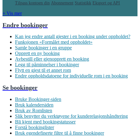
Tilpass kontoen din
Abonnement
Statistikk
Eksport og API
+ Vis mer
Endre bookinger
Kan jeg endre antall gjester i en booking under oppholdet?
Funksjonen «Formålet med oppholdet»
Samle bookinger i en gruppe
Opprett en ny booking
Avbestill eller gjenopprett en booking
Legg til påminnelser i bookinger
Flytt en gjest til et annet rom
Endre oppholdsdatoene for individuelle rom i en booking
Se bookinger
Bruke Bookinger-siden
Bruk kalendersiden
Bruk av Romlisten
Slik benytter du verktøyene for kunderelasjonshåndtering
Bli kjent med bookingstatusser
Forstå bookinglister
Bruk egendefinerte filtre til å finne bookinger