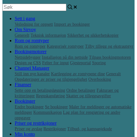
Sett i gang
Veiledning for oppsett
Import av bookinger
Om Sirvoy
Generelt
Teknisk informasjon
Sikkerhet og sikkerhetskopier
Rom og romtyper
Rom og romtyper
Kategorisér romtyper
Tilby tillegg og ekstrautstyr
Bookingmotorer
Nettsidebygger
Installasjon på din nettside
Tilpass bookingmotoren
Design og CSS
Felter for input
Gjesteportal
Sporing
Channel Manager
Still inn nye kanaler
Kartlegging av romtypene dine
Generalt
Oppdateringer av priser og tilgjengelighet
Overbooking
Finanser
Sette opp en betalingsløsning
Ordne betalinger
Fakturaer og
kvitteringer
Regnskapsføring
Skatter og tilleggsavgifter
Bookinger
Endre bookinger
Se bookinger
Maler for meldinger og automatiske
meldinger
Kommunikasjon
Lag plan for rengjøring og andre
oppgaver
Priser og restriksjoner
Priser og avslag
Restriksjoner
Tilbud- og kampanjekode
Min konto