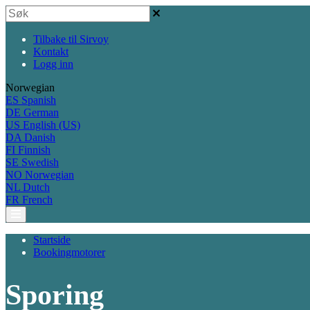
Tilbake til Sirvoy
Kontakt
Logg inn
Norwegian
ES
Spanish
DE
German
US
English (US)
DA
Danish
FI
Finnish
SE
Swedish
NO
Norwegian
NL
Dutch
FR
French
Startside
Bookingmotorer
Sporing