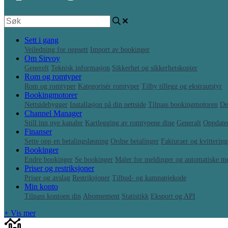
Sett i gang
Veiledning for oppsett
Import av bookinger
Om Sirvoy
Generelt
Teknisk informasjon
Sikkerhet og sikkerhetskopier
Rom og romtyper
Rom og romtyper
Kategorisér romtyper
Tilby tillegg og ekstrautstyr
Bookingmotorer
Nettsidebygger
Installasjon på din nettside
Tilpass bookingmotoren
De
Channel Manager
Still inn nye kanaler
Kartlegging av romtypene dine
Generalt
Oppdater
Finanser
Sette opp en betalingsløsning
Ordne betalinger
Fakturaer og kvittering
Bookinger
Endre bookinger
Se bookinger
Maler for meldinger og automatiske m
Priser og restriksjoner
Priser og avslag
Restriksjoner
Tilbud- og kampanjekode
Min konto
Tilpass kontoen din
Abonnement
Statistikk
Eksport og API
+ Vis mer