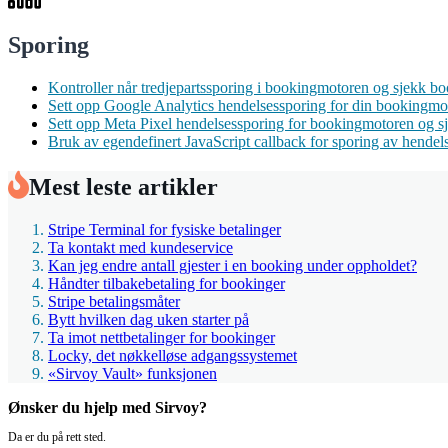
Sporing
Kontroller når tredjepartssporing i bookingmotoren og sjekk bo
Sett opp Google Analytics hendelsessporing for din bookingmo
Sett opp Meta Pixel hendelsessporing for bookingmotoren og 
Bruk av egendefinert JavaScript callback for sporing av hende
Mest leste artikler
Stripe Terminal for fysiske betalinger
Ta kontakt med kundeservice
Kan jeg endre antall gjester i en booking under oppholdet?
Håndter tilbakebetaling for bookinger
Stripe betalingsmåter
Bytt hvilken dag uken starter på
Ta imot nettbetalinger for bookinger
Locky, det nøkkelløse adgangssystemet
«Sirvoy Vault» funksjonen
Ønsker du hjelp med Sirvoy?
Da er du på rett sted.