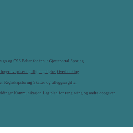
sign og CSS
Felter for input
Gjesteportal
Sporing
inger av priser og tilgjengelighet
Overbooking
er
Regnskapsføring
Skatter og tilleggsavgifter
eldinger
Kommunikasjon
Lag plan for rengjøring og andre oppgaver