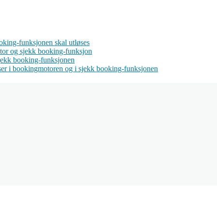
oking-funksjonen skal utløses
tor og sjekk booking-funksjon
sjekk booking-funksjonen
lser i bookingmotoren og i sjekk booking-funksjonen