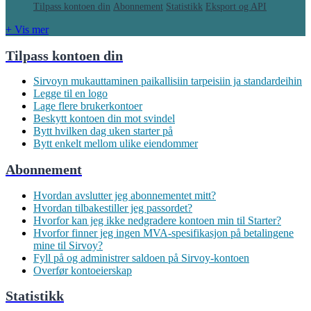
Tilpass kontoen din
Abonnement
Statistikk
Eksport og API
+ Vis mer
Tilpass kontoen din
Sirvoyn mukauttaminen paikallisiin tarpeisiin ja standardeihin
Legge til en logo
Lage flere brukerkontoer
Beskytt kontoen din mot svindel
Bytt hvilken dag uken starter på
Bytt enkelt mellom ulike eiendommer
Abonnement
Hvordan avslutter jeg abonnementet mitt?
Hvordan tilbakestiller jeg passordet?
Hvorfor kan jeg ikke nedgradere kontoen min til Starter?
Hvorfor finner jeg ingen MVA-spesifikasjon på betalingene
mine til Sirvoy?
Fyll på og administrer saldoen på Sirvoy-kontoen
Overfør kontoeierskap
Statistikk