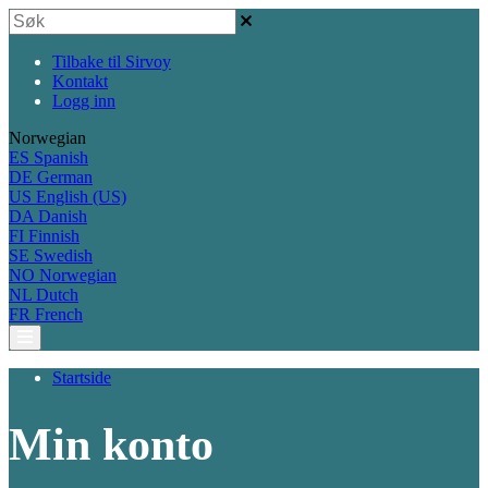
Tilbake til Sirvoy
Kontakt
Logg inn
Norwegian
ES
Spanish
DE
German
US
English (US)
DA
Danish
FI
Finnish
SE
Swedish
NO
Norwegian
NL
Dutch
FR
French
Startside
Min konto