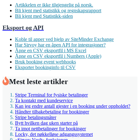
Artikkelen er ikke tilgjengelig på norsk.
Bli kjent med statistikk og regnskapsrapport
Bli kjent med Statistikk-siden
Eksport og API
Koble til apper ved hjelp av SiteMinder Exchange
Har Sirvoy har en åpen API for integrasjoner?
Åpne en CSV eksportfil i MS Excel
Åpne en CSV eksportfil i Numbers (Apple)
Bruk booking event webhooks
Eksporter bookinginfo til CSV
Mest leste artikler
Stripe Terminal for fysiske betalinger
Ta kontakt med kundeservice
Kan jeg endre antall gjester i en booking under oppholdet?
Håndter tilbakebetaling for bookinger
Stripe betalingsmåter
Bytt hvilken dag uken starter på
Ta imot nettbetalinger for bookinger
Locky, det nøkkelløse adgangssystemet
«Sirvoy Vault» funksjonen