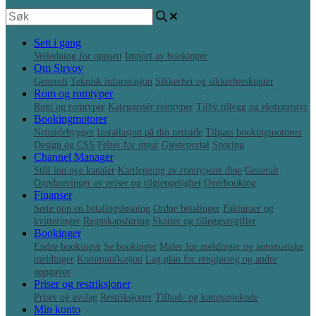
Sett i gang
Veiledning for oppsett
Import av bookinger
Om Sirvoy
Generelt
Teknisk informasjon
Sikkerhet og sikkerhetskopier
Rom og romtyper
Rom og romtyper
Kategorisér romtyper
Tilby tillegg og ekstrautstyr
Bookingmotorer
Nettsidebygger
Installasjon på din nettside
Tilpass bookingmotoren
Design og CSS
Felter for input
Gjesteportal
Sporing
Channel Manager
Still inn nye kanaler
Kartlegging av romtypene dine
Generalt
Oppdateringer av priser og tilgjengelighet
Overbooking
Finanser
Sette opp en betalingsløsning
Ordne betalinger
Fakturaer og
kvitteringer
Regnskapsføring
Skatter og tilleggsavgifter
Bookinger
Endre bookinger
Se bookinger
Maler for meldinger og automatiske
meldinger
Kommunikasjon
Lag plan for rengjøring og andre
oppgaver
Priser og restriksjoner
Priser og avslag
Restriksjoner
Tilbud- og kampanjekode
Min konto