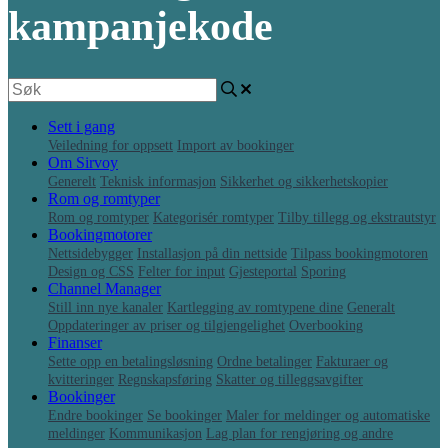
kampanjekode
Sett i gang
Veiledning for oppsett
Import av bookinger
Om Sirvoy
Generelt
Teknisk informasjon
Sikkerhet og sikkerhetskopier
Rom og romtyper
Rom og romtyper
Kategorisér romtyper
Tilby tillegg og ekstrautstyr
Bookingmotorer
Nettsidebygger
Installasjon på din nettside
Tilpass bookingmotoren
Design og CSS
Felter for input
Gjesteportal
Sporing
Channel Manager
Still inn nye kanaler
Kartlegging av romtypene dine
Generalt
Oppdateringer av priser og tilgjengelighet
Overbooking
Finanser
Sette opp en betalingsløsning
Ordne betalinger
Fakturaer og
kvitteringer
Regnskapsføring
Skatter og tilleggsavgifter
Bookinger
Endre bookinger
Se bookinger
Maler for meldinger og automatiske
meldinger
Kommunikasjon
Lag plan for rengjøring og andre