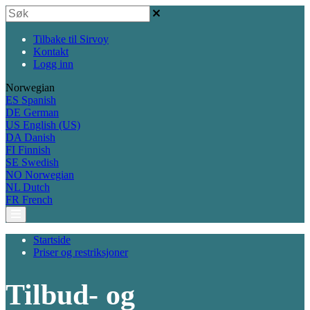
Tilbake til Sirvoy
Kontakt
Logg inn
Norwegian
ES
Spanish
DE
German
US
English (US)
DA
Danish
FI
Finnish
SE
Swedish
NO
Norwegian
NL
Dutch
FR
French
Startside
Priser og restriksjoner
Tilbud- og