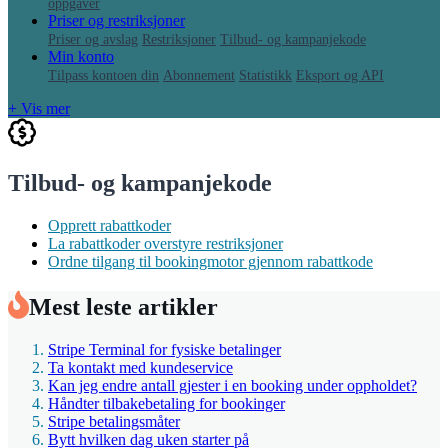
oppgaver
Priser og restriksjoner
Priser og avslag
Restriksjoner
Tilbud- og kampanjekode
Min konto
Tilpass kontoen din
Abonnement
Statistikk
Eksport og API
+ Vis mer
Tilbud- og kampanjekode
Opprett rabattkoder
La rabattkoder overstyre restriksjoner
Ordne tilgang til bookingmotor gjennom rabattkode
Mest leste artikler
Stripe Terminal for fysiske betalinger
Ta kontakt med kundeservice
Kan jeg endre antall gjester i en booking under oppholdet?
Håndter tilbakebetaling for bookinger
Stripe betalingsmåter
Bytt hvilken dag uken starter på