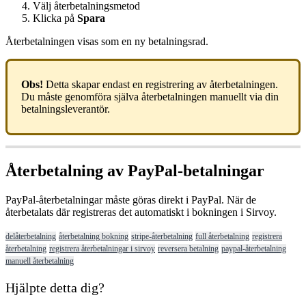
V
ä
lj
å
terbetalningsmetod
Klicka
p
å
Spara
Å
terbetalningen
visas
som
en
ny
betalningsrad
.
Obs
!
Detta
skapar
endast
en
registrering
av
å
terbetalningen
.
Du
m
å
ste
genomf
ö
ra
sj
ä
lva
å
terbetalningen
manuellt
via
din
betalningsleverant
ö
r
.
Å
terbetalning
av
PayPal
-
betalningar
PayPal
-
å
terbetalningar
m
å
ste
g
ö
ras
direkt
i
PayPal
.
N
ä
r
de
å
terbetalats
d
ä
r
registreras
det
automatiskt
i
bokningen
i
Sirvoy
.
delåterbetalning
återbetalning bokning
stripe-återbetalning
full återbetalning
registrera
återbetalning
registrera återbetalningar i sirvoy
reversera betalning
paypal-återbetalning
manuell återbetalning
Hjälpte detta dig?