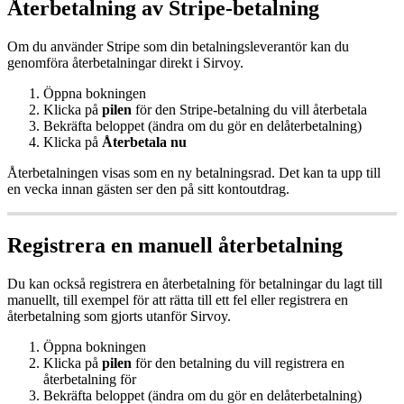
Å
terbetalning
av
Stripe
-
betalning
Om
du
anv
ä
nder
Stripe
som
din
betalningsleverant
ö
r
kan
du
genomf
ö
ra
å
terbetalningar
direkt
i
Sirvoy
.
Ö
ppna
bokningen
Klicka
p
å
pilen
f
ö
r
den
Stripe
-
betalning
du
vill
å
terbetala
Bekr
ä
fta
beloppet
(
ä
ndra
om
du
g
ö
r
en
del
å
terbetalning
)
Klicka
p
å
Å
terbetala
nu
Å
terbetalningen
visas
som
en
ny
betalningsrad
.
Det
kan
ta
upp
till
en
vecka
innan
g
ä
sten
ser
den
p
å
sitt
kontoutdrag
.
Registrera
en
manuell
å
terbetalning
Du
kan
ocks
å
registrera
en
å
terbetalning
f
ö
r
betalningar
du
lagt
till
manuellt
,
till
exempel
f
ö
r
att
r
ä
tta
till
ett
fel
eller
registrera
en
å
terbetalning
som
gjorts
utanf
ö
r
Sirvoy
.
Ö
ppna
bokningen
Klicka
p
å
pilen
f
ö
r
den
betalning
du
vill
registrera
en
å
terbetalning
f
ö
r
Bekr
ä
fta
beloppet
(
ä
ndra
om
du
g
ö
r
en
del
å
terbetalning
)