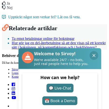
Ja
Nej
Upptäckt något som verkar fel? Låt oss få veta.
Relaterade artiklar
Ta emot betalningar online för bokningar
Hur gör jag en del-återbetalning så att den visas på ett korrekt
sätt i bokningen, på kontantfakturan och i bokföringen?
Behöver du hjälp med Sirvoy?
Då har du kommit rätt.
Sirvoy
Logga in
Kontakt