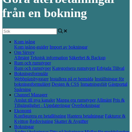
från en bokning
Kom igång
Kom igång-guider
Import av bokningar
Om Sirvoy
Allmänt
Teknisk information
Säkerhet & Backup
Rum och rumstyper
Rum och rumstyper
Kategorisera rumstyper
Erbjuda Tillval
Bokningsformulär
Webbplatsbyggare
Installera på er hemsida
Inställningar för
bokningsformuläret
Design & CSS
Inmatningsfält
Gästportal
Spårning
Channel Manager
Anslut till nya kanaler
Mappa era rumstyper
Allmänt
Pris &
Tillgänglighet - Uppdateringar
Överbokningar
Ekonomi
Konfigurera en betallösning
Hantera betalningar
Fakturor &
Kvitton
Redovisning
Skatter & Avgifter
Bokningar
Ändra i bokningar
Titta på bokningar
Mallar för meddelanden