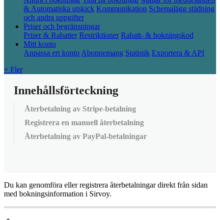
& Automatiska utskick
Kommunikation
Schemalägg städning
och andra uppgifter
Priser och begränsningar
Priser & Rabatter
Restriktioner
Rabatt- & bokningskod
Mitt konto
Anpassa ert konto
Abonnemang
Statistik
Exportera & API
+ Fler
Innehållsförteckning
Återbetalning av Stripe-betalning
Registrera en manuell återbetalning
Återbetalning av PayPal-betalningar
Du
kan
genomf
ö
ra
eller
registrera
å
terbetalningar
direkt
fr
å
n
sidan
med
bokningsinformation
i
Sirvoy
.