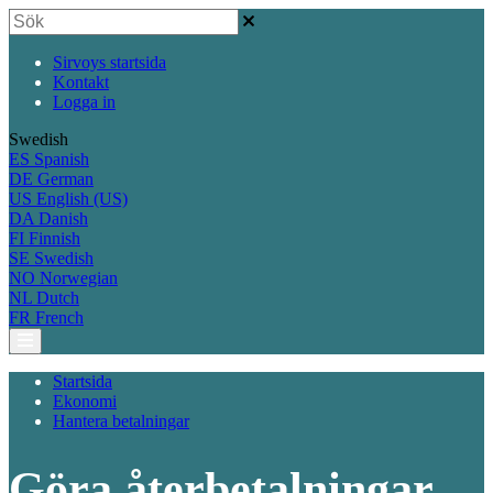
Sirvoys startsida
Kontakt
Logga in
Swedish
ES
Spanish
DE
German
US
English (US)
DA
Danish
FI
Finnish
SE
Swedish
NO
Norwegian
NL
Dutch
FR
French
Startsida
Ekonomi
Hantera betalningar
Göra återbetalningar