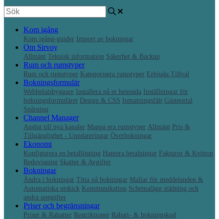
Kom igång
Kom igång-guider
Import av bokningar
Om Sirvoy
Allmänt
Teknisk information
Säkerhet & Backup
Rum och rumstyper
Rum och rumstyper
Kategorisera rumstyper
Erbjuda Tillval
Bokningsformulär
Webbplatsbyggare
Installera på er hemsida
Inställningar för
bokningsformuläret
Design & CSS
Inmatningsfält
Gästportal
Spårning
Channel Manager
Anslut till nya kanaler
Mappa era rumstyper
Allmänt
Pris &
Tillgänglighet - Uppdateringar
Överbokningar
Ekonomi
Konfigurera en betallösning
Hantera betalningar
Fakturor & Kvitton
Redovisning
Skatter & Avgifter
Bokningar
Ändra i bokningar
Titta på bokningar
Mallar för meddelanden &
Automatiska utskick
Kommunikation
Schemalägg städning och
andra uppgifter
Priser och begränsningar
Priser & Rabatter
Restriktioner
Rabatt- & bokningskod