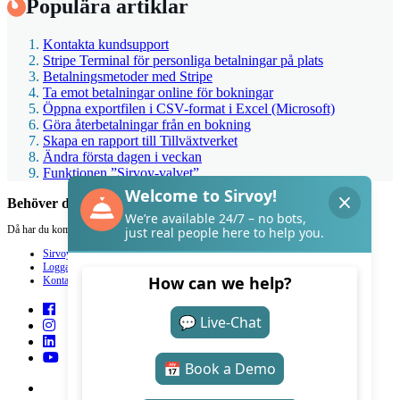
Populära artiklar
Kontakta kundsupport
Stripe Terminal för personliga betalningar på plats
Betalningsmetoder med Stripe
Ta emot betalningar online för bokningar
Öppna exportfilen i CSV-format i Excel (Microsoft)
Göra återbetalningar från en bokning
Skapa en rapport till Tillväxtverket
Ändra första dagen i veckan
Funktionen ”Sirvoy-valvet”
Behöver du hjälp med Sirvoy?
Då har du kommit rätt.
Sirvoy
Logga in
Kontakt