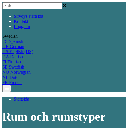
Sirvoys startsida
Kontakt
Logga in
Swedish
ES
Spanish
DE
German
US
English (US)
DA
Danish
FI
Finnish
SE
Swedish
NO
Norwegian
NL
Dutch
FR
French
Startsida
Rum och rumstyper