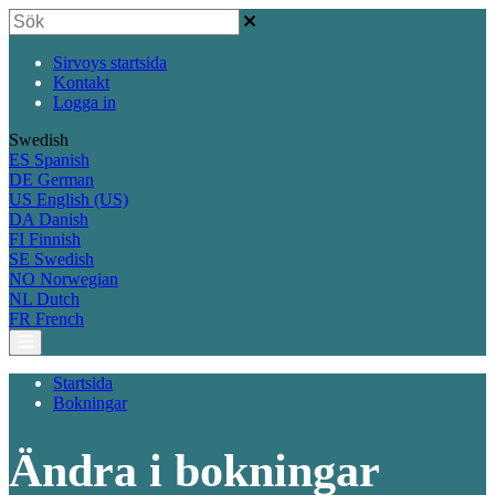
Sirvoys startsida
Kontakt
Logga in
Swedish
ES
Spanish
DE
German
US
English (US)
DA
Danish
FI
Finnish
SE
Swedish
NO
Norwegian
NL
Dutch
FR
French
Startsida
Bokningar
Ändra i bokningar