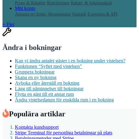
Priser & Rabatter
Restriktioner
Rabatt- & bokningskod
Mitt konto
Anpassa ert konto
Abonnemang
Statistik
Exportera & API
+ Fler
Ändra i bokningar
Kan vi ändra antalet gäster i en bokning under vistelsen?
Funktionen “Syftet med vistelsen”
Gruppera bokningar
Skapa en ny bokning
Avboka eller återställ en bokning
Lägg till påminnelser till bokningar
Flytta en gäst till ett annat rum
Ändra vistelsedatum för enskilda rum i en bokning
Populära artiklar
Kontakta kundsupport
Stripe Terminal för personliga betalningar på plats
Betalningsmetoder med Stripe