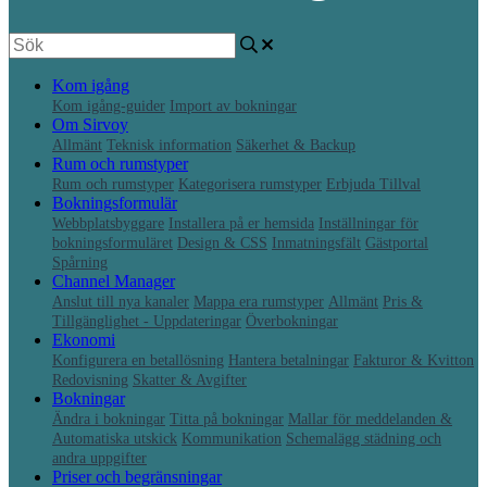
Kom igång
Kom igång-guider
Import av bokningar
Om Sirvoy
Allmänt
Teknisk information
Säkerhet & Backup
Rum och rumstyper
Rum och rumstyper
Kategorisera rumstyper
Erbjuda Tillval
Bokningsformulär
Webbplatsbyggare
Installera på er hemsida
Inställningar för
bokningsformuläret
Design & CSS
Inmatningsfält
Gästportal
Spårning
Channel Manager
Anslut till nya kanaler
Mappa era rumstyper
Allmänt
Pris &
Tillgänglighet - Uppdateringar
Överbokningar
Ekonomi
Konfigurera en betallösning
Hantera betalningar
Fakturor & Kvitton
Redovisning
Skatter & Avgifter
Bokningar
Ändra i bokningar
Titta på bokningar
Mallar för meddelanden &
Automatiska utskick
Kommunikation
Schemalägg städning och
andra uppgifter
Priser och begränsningar