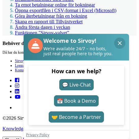
Ta emot betalningar online för bokningar
Öppna exportfilen i CSV-format i Excel (Microsoft)
Göra återbetalningar från en bokning
Skapa en rapport till Tillväxtverket
Ändra första dagen i veckan
Funktionen ”Sirvoy-valvet”
Behöver du hjälp med Sirvoy?
Då har du kommit rätt.
Sirvoy
Logga in
Kontakt
©2026 Sirvoy . All Rights reserved.
Knowledge Base Software
by Helpjuice