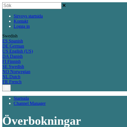
Sirvoys startsida
Kontakt
Logga in
Swedish
ES
Spanish
DE
German
US
English (US)
DA
Danish
FI
Finnish
SE
Swedish
NO
Norwegian
NL
Dutch
FR
French
Startsida
Channel Manager
Överbokningar