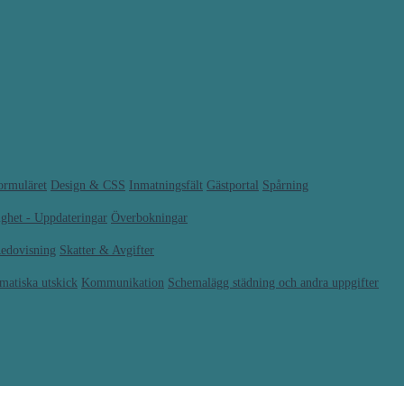
formuläret
Design & CSS
Inmatningsfält
Gästportal
Spårning
ighet - Uppdateringar
Överbokningar
edovisning
Skatter & Avgifter
matiska utskick
Kommunikation
Schemalägg städning och andra uppgifter