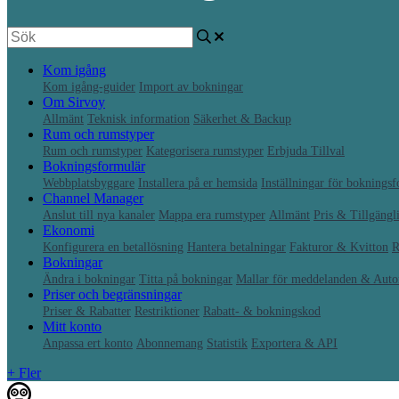
Kom igång
Kom igång-guider
Import av bokningar
Om Sirvoy
Allmänt
Teknisk information
Säkerhet & Backup
Rum och rumstyper
Rum och rumstyper
Kategorisera rumstyper
Erbjuda Tillval
Bokningsformulär
Webbplatsbyggare
Installera på er hemsida
Inställningar för boknings
Channel Manager
Anslut till nya kanaler
Mappa era rumstyper
Allmänt
Pris & Tillgängl
Ekonomi
Konfigurera en betallösning
Hantera betalningar
Fakturor & Kvitton
R
Bokningar
Ändra i bokningar
Titta på bokningar
Mallar för meddelanden & Auto
Priser och begränsningar
Priser & Rabatter
Restriktioner
Rabatt- & bokningskod
Mitt konto
Anpassa ert konto
Abonnemang
Statistik
Exportera & API
+ Fler