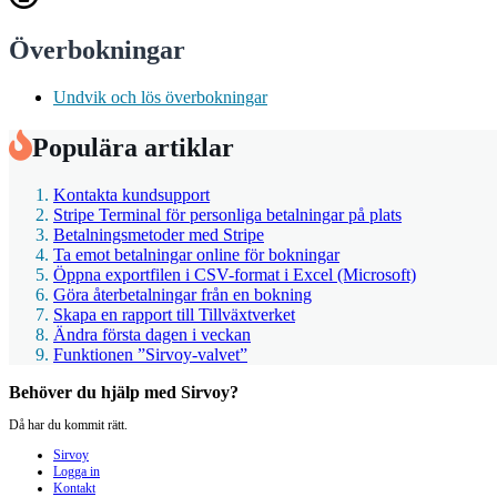
Överbokningar
Undvik och lös överbokningar
Populära artiklar
Kontakta kundsupport
Stripe Terminal för personliga betalningar på plats
Betalningsmetoder med Stripe
Ta emot betalningar online för bokningar
Öppna exportfilen i CSV-format i Excel (Microsoft)
Göra återbetalningar från en bokning
Skapa en rapport till Tillväxtverket
Ändra första dagen i veckan
Funktionen ”Sirvoy-valvet”
Behöver du hjälp med Sirvoy?
Då har du kommit rätt.
Sirvoy
Logga in
Kontakt