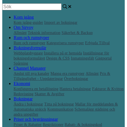
Kom igång
Kom igång-guider
Import av bokningar
Om Sirvoy
Allmänt
Teknisk information
Säkerhet & Backup
Rum och rumstyper
Rum och rumstyper
Kategorisera rumstyper
Erbjuda Tillval
Bokningsformulär
Webbplatsbyggare
Installera på er hemsida
Inställningar för
bokningsformuläret
Design & CSS
Inmatningsfält
Gästportal
Spårning
Channel Manager
Anslut till nya kanaler
Mappa era rumstyper
Allmänt
Pris &
Tillgänglighet - Uppdateringar
Överbokningar
Ekonomi
Konfigurera en betallösning
Hantera betalningar
Fakturor & Kvitton
Redovisning
Skatter & Avgifter
Bokningar
Ändra i bokningar
Titta på bokningar
Mallar för meddelanden &
Automatiska utskick
Kommunikation
Schemalägg städning och
andra uppgifter
Priser och begränsningar
Priser & Rabatter
Restriktioner
Rabatt- & bokningskod