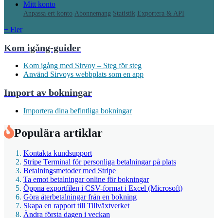
Mitt konto
Anpassa ert konto
Abonnemang
Statistik
Exportera & API
+ Fler
Kom igång-guider
Kom igång med Sirvoy – Steg för steg
Använd Sirvoys webbplats som en app
Import av bokningar
Importera dina befintliga bokningar
Populära artiklar
Kontakta kundsupport
Stripe Terminal för personliga betalningar på plats
Betalningsmetoder med Stripe
Ta emot betalningar online för bokningar
Öppna exportfilen i CSV-format i Excel (Microsoft)
Göra återbetalningar från en bokning
Skapa en rapport till Tillväxtverket
Ändra första dagen i veckan