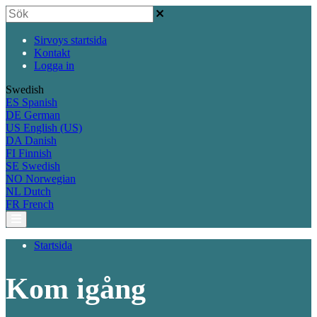
Sirvoys startsida
Kontakt
Logga in
Swedish
ES
Spanish
DE
German
US
English (US)
DA
Danish
FI
Finnish
SE
Swedish
NO
Norwegian
NL
Dutch
FR
French
Startsida
Kom igång