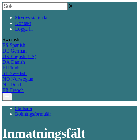
Sirvoys startsida
Kontakt
Logga in
Swedish
ES
Spanish
DE
German
US
English (US)
DA
Danish
FI
Finnish
SE
Swedish
NO
Norwegian
NL
Dutch
FR
French
Startsida
Bokningsformulär
Inmatningsfält