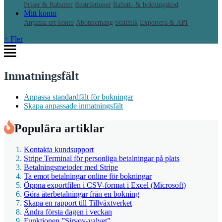
Priser & Rabatter
Restriktioner
Rabatt- & bokningskod
Mitt konto
Anpassa ert konto
Abonnemang
Statistik
Exportera & API
+ Fler
Inmatningsfält
Anpassa standardfält för bokningar
Skapa anpassade inmatningsfält
Populära artiklar
Kontakta kundsupport
Stripe Terminal för personliga betalningar på plats
Betalningsmetoder med Stripe
Ta emot betalningar online för bokningar
Öppna exportfilen i CSV-format i Excel (Microsoft)
Göra återbetalningar från en bokning
Skapa en rapport till Tillväxtverket
Ändra första dagen i veckan
Funktionen ”Sirvoy-valvet”