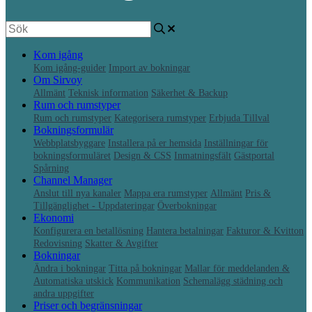
Kom igång
Kom igång-guider
Import av bokningar
Om Sirvoy
Allmänt
Teknisk information
Säkerhet & Backup
Rum och rumstyper
Rum och rumstyper
Kategorisera rumstyper
Erbjuda Tillval
Bokningsformulär
Webbplatsbyggare
Installera på er hemsida
Inställningar för
bokningsformuläret
Design & CSS
Inmatningsfält
Gästportal
Spårning
Channel Manager
Anslut till nya kanaler
Mappa era rumstyper
Allmänt
Pris &
Tillgänglighet - Uppdateringar
Överbokningar
Ekonomi
Konfigurera en betallösning
Hantera betalningar
Fakturor & Kvitton
Redovisning
Skatter & Avgifter
Bokningar
Ändra i bokningar
Titta på bokningar
Mallar för meddelanden &
Automatiska utskick
Kommunikation
Schemalägg städning och
andra uppgifter
Priser och begränsningar