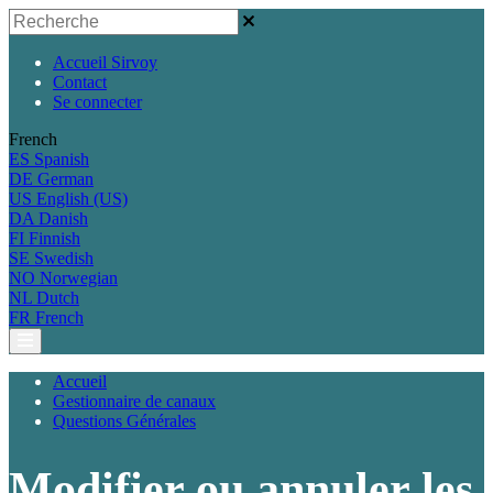
Accueil Sirvoy
Contact
Se connecter
French
ES
Spanish
DE
German
US
English (US)
DA
Danish
FI
Finnish
SE
Swedish
NO
Norwegian
NL
Dutch
FR
French
Accueil
Gestionnaire de canaux
Questions Générales
Modifier ou annuler les