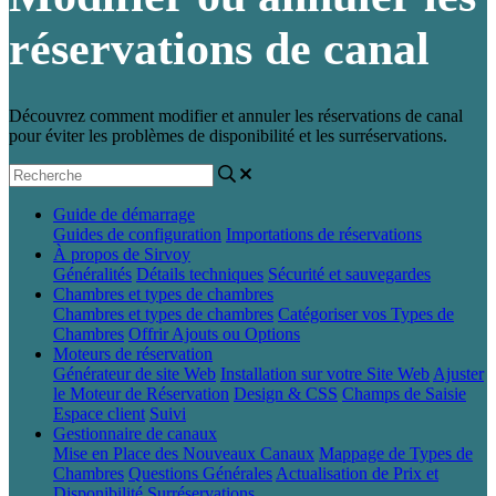
réservations de canal
Découvrez comment modifier et annuler les réservations de canal
pour éviter les problèmes de disponibilité et les surréservations.
Guide de démarrage
Guides de configuration
Importations de réservations
À propos de Sirvoy
Généralités
Détails techniques
Sécurité et sauvegardes
Chambres et types de chambres
Chambres et types de chambres
Catégoriser vos Types de
Chambres
Offrir Ajouts ou Options
Moteurs de réservation
Générateur de site Web
Installation sur votre Site Web
Ajuster
le Moteur de Réservation
Design & CSS
Champs de Saisie
Espace client
Suivi
Gestionnaire de canaux
Mise en Place des Nouveaux Canaux
Mappage de Types de
Chambres
Questions Générales
Actualisation de Prix et
Disponibilité
Surréservations