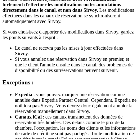
fortement
d
'
effectuer
les
modifications
ou
les
annulations
directement
dans
le
canal
,
et
non
dans
Sirvoy
.
Les
modifications
effectu
é
es
dans
les
canaux
de
r
é
servation
se
synchroniseront
automatiquement
avec
Sirvoy
.
Si
vous
choisissez
d
'
apporter
des
modifications
dans
Sirvoy
,
gardez
les
points
suivants
à
l
'
esprit
:
Le
canal
ne
recevra
pas
les
mises
à
jour
effectu
é
es
dans
Sirvoy
.
Si
vous
annulez
une
r
é
servation
dans
Sirvoy
en
premier
,
et
que
le
client
l
'
annule
ensuite
dans
le
canal
,
des
probl
è
mes
de
disponibilit
é
ou
des
surr
é
servations
peuvent
survenir
.
Exceptions
:
Expedia
:
vous
pouvez
marquer
une
r
é
servation
comme
annul
é
e
dans
Expedia
Partner
Central
.
Cependant
,
Expedia
ne
notifiera
pas
Sirvoy
.
Vous
devrez
donc
é
galement
annuler
la
r
é
servation
manuellement
dans
Sirvoy
.
Canaux
iCal
:
ces
canaux
transmettent
des
donn
é
es
de
r
é
servation
tr
è
s
limit
é
es
.
Des
d
é
tails
comme
le
prix
de
la
chambre
,
l
'
occupation
,
les
noms
des
clients
et
les
informations
de
carte
de
cr
é
dit
ne
sont
pas
partag
é
s
.
Toute
modification
de