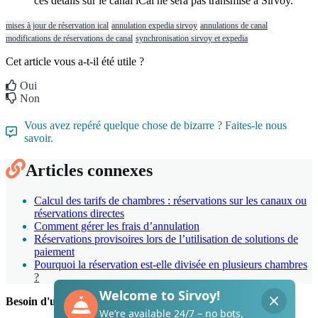
ces
d
é
tails
sur
le
canal
iCal
ne
sera
pas
transmise
à
Sirvoy
.
mises à jour de réservation ical
annulation expedia sirvoy
annulations de canal
modifications de réservations de canal
synchronisation sirvoy et expedia
Cet article vous a-t-il été utile ?
Oui
Non
Vous avez repéré quelque chose de bizarre ? Faites-le nous
savoir.
Articles connexes
Calcul des tarifs de chambres : réservations sur les canaux ou
réservations directes
Comment gérer les frais d’annulation
Réservations provisoires lors de l’utilisation de solutions de
paiement
Pourquoi la réservation est-elle divisée en plusieurs chambres
?
Besoin d'un coup de main de Sirvoy ?