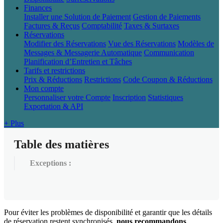
Finances
Installer une Solution de Paiement
Gestion de Paiements
Factures & Reçus
Comptabilité
Taxes & Surtaxes
Réservations
Modifier des Réservations
Vue des Réservations
Modèles de
Messages & Messagerie Automatique
Communication
Planification d’Entretien et Tâches
Tarifs et restrictions
Prix & Réductions
Restrictions
Code Coupon & Réductions
Mon compte
Personnaliser votre Compte
Inscription
Statistiques
Exportation & API
+ Plus
Table des matières
Exceptions :
Pour
é
viter
les
probl
è
mes
de
disponibilit
é
et
garantir
que
les
d
é
tails
de
r
é
servation
restent
synchronis
é
s
,
nous
recommandons