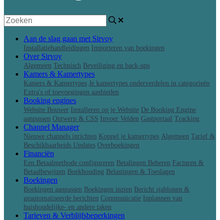
Aan de slag gaan met Sirvoy
Installatiehandleidingen
Importeren van boekingen
Over Sirvoy
Algemeen
Technisch
Beveiliging en back-ups
Kamers & Kamertypes
Kamers & Kamertypes
Je kamertypes onderverdelen in categorieën
Extra's of toevoegingen aanbieden
Booking engines
Website Bouwer
Installeren op je Website
De Booking Engine
aanpassen
Ontwerp & CSS
Invoer Velden
Gastportaal
Tracking
Channel Manager
Nieuwe channels inrichten
Koppel je kamertypes
Algemeen
Tarief &
Beschikbaarheids Updates
Overboekingen
Financiën
Een Betaalmethode configureren
Betalingen Beheren
Facturen &
Betaalbewijzen
Boekhouding
Belastingen & Toeslagen
Boekingen
Boekingen aanpassen
Boekingen inzien
Bericht sjablonen &
geautomatiseerde berichten
Communicatie
Inplannen van
huishoudelijke- en andere taken
Tarieven & Verblijfsbeperkingen