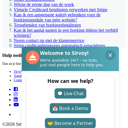
Wijzig de eerste dag van de week
Virtuele Creditcard betalingen verwerken met Stripe
Kan ik een aangepaste galerij gebruiken voor de
boekingsmodule van mijn website?
Terugbetalen van boekingsbetalingen
Kan ik het aantal gasten in een boeking tijdens het verblijf
wijzigen?
Neem contact op met de klantenservice
Stripe creditcardgegevens automatisch verwijderen
Hulp nodig met Sirvoy?
Dan zit je hier goed.
Sirvoy
Aanmelden
Contact
©2026 Sirvoy . All Rights reserved.