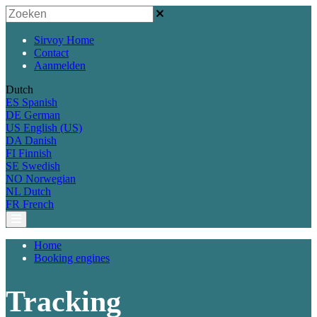
Sirvoy Home
Contact
Aanmelden
Dutch
ES
Spanish
DE
German
US
English (US)
DA
Danish
FI
Finnish
SE
Swedish
NO
Norwegian
NL
Dutch
FR
French
Home
Booking engines
Tracking