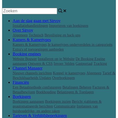
Aan de slag gaan met Sirvoy
Installatiehandleidingen
Importeren van boekingen
Over Sirvoy
Algemeen
Technisch
Beveiliging en back-ups
Kamers & Kamertypes
Kamers & Kamertypes
Je kamertypes onderverdelen in categorieën
Extra's of toevoegingen aanbieden
Booking engines
Website Bouwer
Installeren op je Website
De Booking Engine
aanpassen
Ontwerp & CSS
Invoer Velden
Gastportaal
Tracking
Channel Manager
Nieuwe channels inrichten
Koppel je kamertypes
Algemeen
Tarief &
Beschikbaarheids Updates
Overboekingen
Financiën
Een Betaalmethode configureren
Betalingen Beheren
Facturen &
Betaalbewijzen
Boekhouding
Belastingen & Toeslagen
Boekingen
Boekingen aanpassen
Boekingen inzien
Bericht sjablonen &
geautomatiseerde berichten
Communicatie
Inplannen van
huishoudelijke- en andere taken
Tarieven & Verblijfsbeperkingen