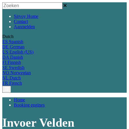
Sirvoy Home
Contact
Aanmelden
Dutch
ES
Spanish
DE
German
US
English (US)
DA
Danish
FI
Finnish
SE
Swedish
NO
Norwegian
NL
Dutch
FR
French
Home
Booking engines
Invoer Velden