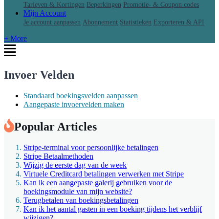
Tarieven & Kortingen
Beperkingen
Promotie- & Coupon codes
Mijn Account
Je account aanpassen
Abonnement
Statistieken
Exporteren & API
+ More
Invoer Velden
Standaard boekingsvelden aanpassen
Aangepaste invoervelden maken
Popular Articles
Stripe-terminal voor persoonlijke betalingen
Stripe Betaalmethoden
Wijzig de eerste dag van de week
Virtuele Creditcard betalingen verwerken met Stripe
Kan ik een aangepaste galerij gebruiken voor de
boekingsmodule van mijn website?
Terugbetalen van boekingsbetalingen
Kan ik het aantal gasten in een boeking tijdens het verblijf
wijzigen?