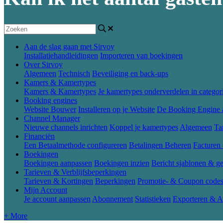
Aan de slag gaan met Sirvoy
Installatiehandleidingen
Importeren van boekingen
Over Sirvoy
Algemeen
Technisch
Beveiliging en back-ups
Kamers & Kamertypes
Kamers & Kamertypes
Je kamertypes onderverdelen in categor
Booking engines
Website Bouwer
Installeren op je Website
De Booking Engine 
Channel Manager
Nieuwe channels inrichten
Koppel je kamertypes
Algemeen
Ta
Financiën
Een Betaalmethode configureren
Betalingen Beheren
Facturen
Boekingen
Boekingen aanpassen
Boekingen inzien
Bericht sjablonen & ge
Tarieven & Verblijfsbeperkingen
Tarieven & Kortingen
Beperkingen
Promotie- & Coupon code
Mijn Account
Je account aanpassen
Abonnement
Statistieken
Exporteren & A
+ More