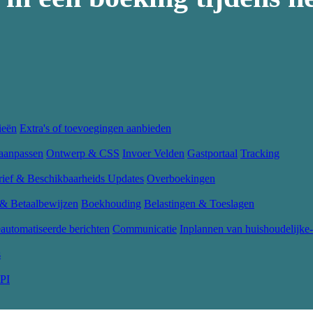
ieën
Extra's of toevoegingen aanbieden
aanpassen
Ontwerp & CSS
Invoer Velden
Gastportaal
Tracking
rief & Beschikbaarheids Updates
Overboekingen
 & Betaalbewijzen
Boekhouding
Belastingen & Toeslagen
automatiseerde berichten
Communicatie
Inplannen van huishoudelijke-
s
PI