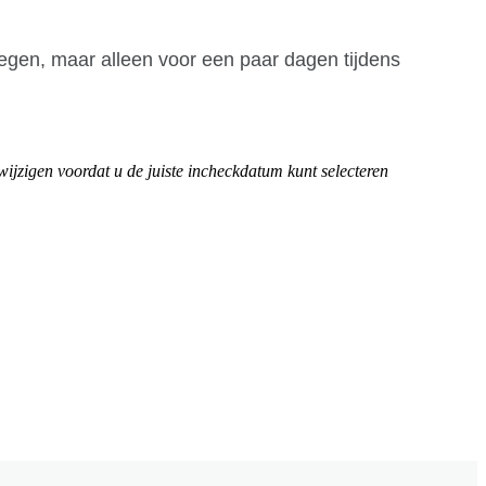
egen
,
maar
alleen
voor
een
paar
dagen
tijdens
wijzigen
voordat
u
de
juiste
incheckdatum
kunt
selecteren