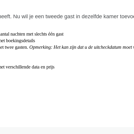
heeft
.
Nu
wil
je
een
tweede
gast
in
dezelfde
kamer
toevo
aantal
nachten
met
slechts
é
é
n
gast
met
boekingsdetails
et
twee
gasten
.
Opmerking
:
Het
kan
zijn
dat
u
de
uitcheckdatum
moet
et
verschillende
data
en
prijs