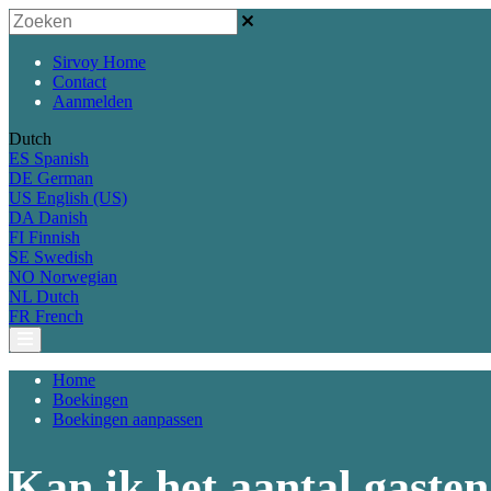
Sirvoy Home
Contact
Aanmelden
Dutch
ES
Spanish
DE
German
US
English (US)
DA
Danish
FI
Finnish
SE
Swedish
NO
Norwegian
NL
Dutch
FR
French
Home
Boekingen
Boekingen aanpassen
Kan ik het aantal gasten