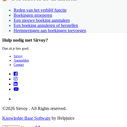
Reden van het verblijf functie
Boekingen groeperen
Een nieuwe boeking aanmaken
Een boeking annuleren of herstellen
Herinneringen aan boekingen toevoegen
Hulp nodig met Sirvoy?
Dan zit je hier goed.
Sirvoy
Aanmelden
Contact
©2026 Sirvoy . All Rights reserved.
Knowledge Base Software
by Helpjuice