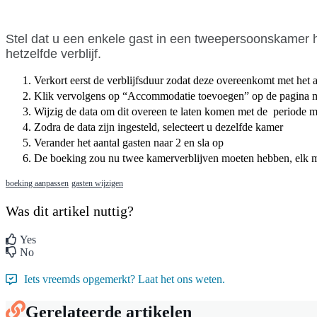
Stel
dat
u
een
enkele
gast
in
een
tweepersoonskamer
hetzelfde
verblijf
.
Verkort
eerst
de
verblijfsduur
zodat
deze
overeenkomt
met
het
Klik
vervolgens
op
“
Accommodatie
toevoegen
”
op
de
pagina
Wijzig
de
data
om
dit
overeen
te
laten
komen
met
de
periode
m
Zodra
de
data
zijn
ingesteld
,
selecteert
u
dezelfde
kamer
Verander
het
aantal
gasten
naar
2
en
sla
op
De
boeking
zou
nu
twee
kamerverblijven
moeten
hebben
,
elk
m
boeking aanpassen
gasten wijzigen
Was dit artikel nuttig?
Yes
No
Iets vreemds opgemerkt? Laat het ons weten.
Gerelateerde artikelen