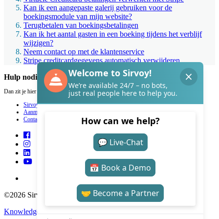
Kan ik een aangepaste galerij gebruiken voor de
boekingsmodule van mijn website?
Terugbetalen van boekingsbetalingen
Kan ik het aantal gasten in een boeking tijdens het verblijf
wijzigen?
Neem contact op met de klantenservice
Stripe creditcardgegevens automatisch verwijderen
Hulp nodig met Sirvoy?
Dan zit je hier goed.
Sirvoy
Aanmelden
Contact
©2026 Sirvoy . All Rights reserved.
Knowledge Base Software
by Helpjuice