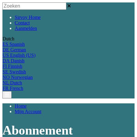
Sirvoy Home
Contact
Aanmelden
Dutch
ES
Spanish
DE
German
US
English (US)
DA
Danish
FI
Finnish
SE
Swedish
NO
Norwegian
NL
Dutch
FR
French
Home
Mijn Account
Abonnement