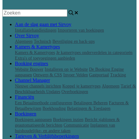
Aan de slag gaan met Sirvoy
Installatiehandleidingen
Importeren van boekingen
Over Sirvoy
Algemeen
Technisch
Beveiliging en back-ups
Kamers & Kamertypes
Kamers & Kamertypes
Je kamertypes onderverdelen in categorieën
Extra's of toevoegingen aanbieden
Booking engines
Website Bouwer
Installeren op je Website
De Booking Engine
aanpassen
Ontwerp & CSS
Invoer Velden
Gastportaal
Tracking
Channel Manager
Nieuwe channels inrichten
Koppel je kamertypes
Algemeen
Tarief &
Beschikbaarheids Updates
Overboekingen
Financiën
Een Betaalmethode configureren
Betalingen Beheren
Facturen &
Betaalbewijzen
Boekhouding
Belastingen & Toeslagen
Boekingen
Boekingen aanpassen
Boekingen inzien
Bericht sjablonen &
geautomatiseerde berichten
Communicatie
Inplannen van
huishoudelijke- en andere taken
Tarieven & Verblijfsbeperkingen