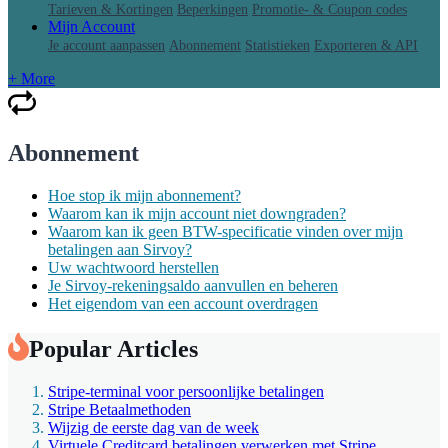
Tarieven & Kortingen
Beperkingen
Promotie- & Coupon codes
Mijn Account
Je account aanpassen
Abonnement
Statistieken
Exporteren & API
+ More
Abonnement
Hoe stop ik mijn abonnement?
Waarom kan ik mijn account niet downgraden?
Waarom kan ik geen BTW-specificatie vinden over mijn
betalingen aan Sirvoy?
Uw wachtwoord herstellen
Je Sirvoy-rekeningsaldo aanvullen en beheren
Het eigendom van een account overdragen
Popular Articles
Stripe-terminal voor persoonlijke betalingen
Stripe Betaalmethoden
Wijzig de eerste dag van de week
Virtuele Creditcard betalingen verwerken met Stripe