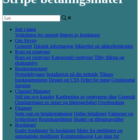
Sett i gang
Veiledning for oppsett
Import av bookinger
Om Sirvoy
Generelt
Teknisk informasjon
Sikkerhet og sikkerhetskopier
Rom og romtyper
Rom og romtyper
Kategorisér romtyper
Tilby tillegg og
ekstrautstyr
Bookingmotorer
Nettsidebygger
Installasjon på din nettside
Tilpass
bookingmotoren
Design og CSS
Felter for input
Gjesteportal
Sporing
Channel Manager
Still inn nye kanaler
Kartlegging av romtypene dine
Generalt
Oppdateringer av priser og tilgjengelighet
Overbooking
Finanser
Sette opp en betalingsløsning
Ordne betalinger
Fakturaer og
kvitteringer
Regnskapsføring
Skatter og tilleggsavgifter
Bookinger
Endre bookinger
Se bookinger
Maler for meldinger og
automatiske meldinger
Kommunikasjon
Lag plan for