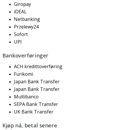
Giropay
iDEAL
Netbanking
Przelewy24
Sofort
UPI
Bankoverf
ø
ringer
ACH
kredittoverf
ø
ring
Furikomi
Japan
Bank
Transfer
Japan
Bank
Transfer
Multibanco
SEPA
Bank
Transfer
UK
Bank
Transfer
Kj
ø
p
n
å
,
betal
senere