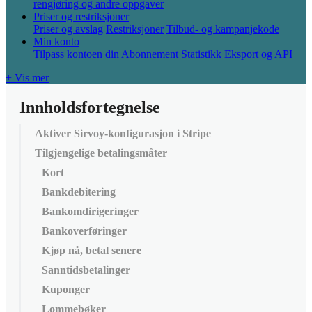
rengjøring og andre oppgaver
Priser og restriksjoner
Priser og avslag
Restriksjoner
Tilbud- og kampanjekode
Min konto
Tilpass kontoen din
Abonnement
Statistikk
Eksport og API
+ Vis mer
Innholdsfortegnelse
Aktiver Sirvoy-konfigurasjon i Stripe
Tilgjengelige betalingsmåter
Kort
Bankdebitering
Bankomdirigeringer
Bankoverføringer
Kjøp nå, betal senere
Sanntidsbetalinger
Kuponger
Lommebøker