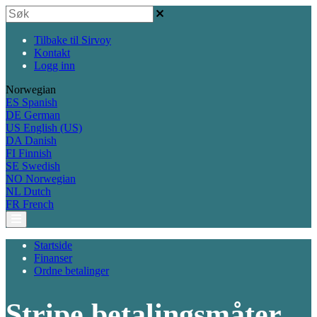
Tilbake til Sirvoy
Kontakt
Logg inn
Norwegian
ES
Spanish
DE
German
US
English (US)
DA
Danish
FI
Finnish
SE
Swedish
NO
Norwegian
NL
Dutch
FR
French
Startside
Finanser
Ordne betalinger
Stripe betalingsmåter