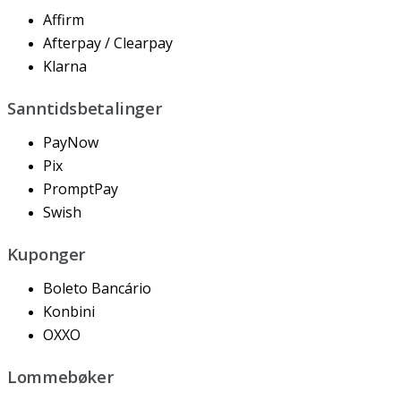
Affirm
Afterpay
/
Clearpay
Klarna
Sanntidsbetalinger
PayNow
Pix
PromptPay
Swish
Kuponger
Boleto
Banc
á
rio
Konbini
OXXO
Lommeb
ø
ker