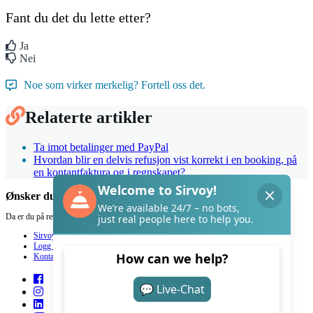
Fant du det du lette etter?
Ja
Nei
Noe som virker merkelig? Fortell oss det.
Relaterte artikler
Ta imot betalinger med PayPal
Hvordan blir en delvis refusjon vist korrekt i en booking, på
en kontantfaktura og i regnskapet?
Ønsker du hjelp med Sirvoy?
Da er du på rett sted.
Sirvoy
Logg inn
Kontakt