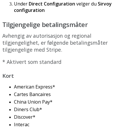
Under
Direct
Configuration
velger
du
Sirvoy
configuration
Tilgjengelige
betalingsm
å
ter
Avhengig
av
autorisasjon
og
regional
tilgjengelighet
,
er
f
ø
lgende
betalingsm
å
ter
tilgjengelige
med
Stripe
.
*
Aktivert
som
standard
Kort
American
Express
*
Cartes
Bancaires
China
Union
Pay
*
Diners
Club
*
Discover
*
Interac