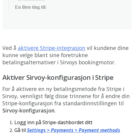
En liten ting til:
Ved
å
aktivere
Stripe
-
integrasjon
vil
kundene
dine
kunne
velge
blant
sine
foretrukne
betalingsalternativer
i
Sirvoys
bookingmotor
.
Aktiver
Sirvoy
-
konfigurasjon
i
Stripe
For
å
aktivere
en
ny
betalingsmetode
fra
Stripe
i
Sirvoy
,
vennligst
f
ø
lg
disse
trinnene
for
å
endre
din
Stripe
-
konfigurasjon
fra
standardinnstillingen
til
Sirvoy
-
konfigurasjon
.
Logg
inn
p
å
Stripe
-
dashbordet
ditt
G
å
til
Settings
>
Payments
>
Payment
methods