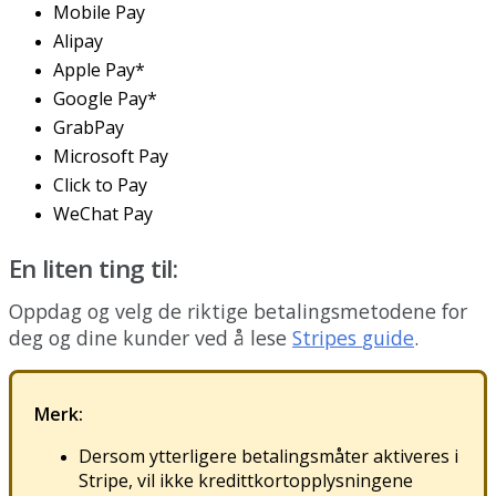
Mobile
Pay
Alipay
Apple
Pay
*
Google
Pay
*
GrabPay
Microsoft
Pay
Click
to
Pay
WeChat
Pay
En
liten
ting
til
:
Oppdag
og
velg
de
riktige
betalingsmetodene
for
deg
og
dine
kunder
ved
å
lese
Stripes
guide
.
Merk
:
Dersom
ytterligere
betalingsm
å
ter
aktiveres
i
Stripe
,
vil
ikke
kredittkortopplysningene