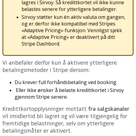
lagres
i
Sirvoy
.
S
å
kredittkortet
vil
ikke
kunne
belastes
senere
for
ytterligere
betalinger
.
Sirvoy
st
ø
tter
kun
é
n
aktiv
valuta
om
gangen
,
og
er
derfor
ikke
kompatibel
med
Stripes
«
Adaptive
Pricing
»
-
funksjon
.
Vennligst
sjekk
at
«
Adaptive
Pricing
»
er
deaktivert
p
å
ditt
Stripe
Dashbord
.
Vi
anbefaler
derfor
kun
å
aktivere
ytterligere
betalingsmetoder
i
Stripe
dersom
:
Du
krever
full
forh
å
ndsbetaling
ved
booking
.
Eller
ikke
ø
nsker
å
belaste
kredittkortet
i
Sirvoy
gjennom
Stripe
senere
.
Kredittkortopplysninger
mottatt
fra
salgskanaler
vil
imidlertid
bli
lagret
og
vil
v
æ
re
tilgjengelig
for
fremtidige
belastninger
,
selv
om
ytterligere
betalingsm
å
ter
er
aktivert
.