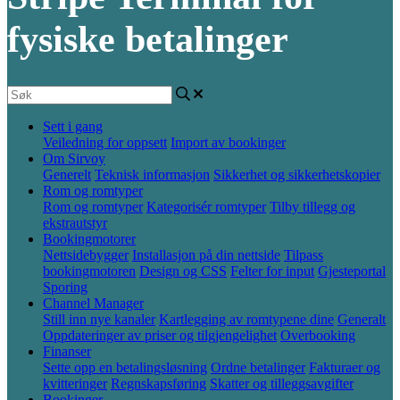
fysiske betalinger
Sett i gang
Veiledning for oppsett
Import av bookinger
Om Sirvoy
Generelt
Teknisk informasjon
Sikkerhet og sikkerhetskopier
Rom og romtyper
Rom og romtyper
Kategorisér romtyper
Tilby tillegg og
ekstrautstyr
Bookingmotorer
Nettsidebygger
Installasjon på din nettside
Tilpass
bookingmotoren
Design og CSS
Felter for input
Gjesteportal
Sporing
Channel Manager
Still inn nye kanaler
Kartlegging av romtypene dine
Generalt
Oppdateringer av priser og tilgjengelighet
Overbooking
Finanser
Sette opp en betalingsløsning
Ordne betalinger
Fakturaer og
kvitteringer
Regnskapsføring
Skatter og tilleggsavgifter
Bookinger