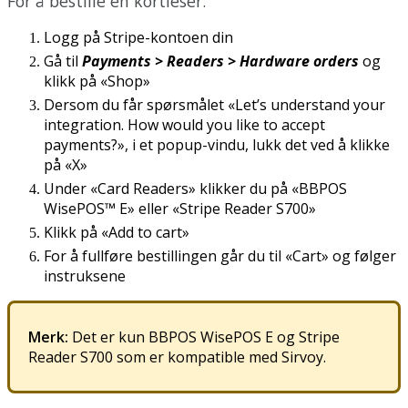
For
å
bestille
en
kortleser
:
Logg
p
å
Stripe
-
kontoen
din
G
å
til
Payments
>
Readers
>
Hardware
orders
og
klikk
p
å
«
Shop
»
Dersom
du
f
å
r
sp
ø
rsm
å
let
«
Let
’
s
understand
your
integration
.
How
would
you
like
to
accept
payments
?
»
,
i
et
popup
-
vindu
,
lukk
det
ved
å
klikke
p
å
«
X
»
Under
«
Card
Readers
»
klikker
du
p
å
«
BBPOS
WisePOS
™
E
»
eller
«
Stripe
Reader
S700
»
Klikk
p
å
«
Add
to
cart
»
For
å
fullf
ø
re
bestillingen
g
å
r
du
til
«
Cart
»
og
f
ø
lger
instruksene
Merk
:
Det
er
kun
BBPOS
WisePOS
E
og
Stripe
Reader
S700
som
er
kompatible
med
Sirvoy
.