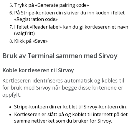
Trykk
p
å
«
Generate
pairing
code
»
P
å
Stripe
-
kontoen
din
skriver
du
inn
koden
i
feltet
«
Registration
code
»
I
feltet
«
Reader
label
»
kan
du
gi
kortleseren
et
navn
(
valgfritt
)
Klikk
p
å
«
Save
»
Bruk
av
Terminal
sammen
med
Sirvoy
Koble
kortleseren
til
Sirvoy
Kortleseren
identifiseres
automatisk
og
kobles
til
for
bruk
med
Sirvoy
n
å
r
begge
disse
kriteriene
er
oppfylt
:
Stripe
-
kontoen
din
er
koblet
til
Sirvoy
-
kontoen
din
.
Kortleseren
er
sl
å
tt
p
å
og
koblet
til
internett
p
å
det
samme
nettverket
som
du
bruker
for
Sirvoy
.