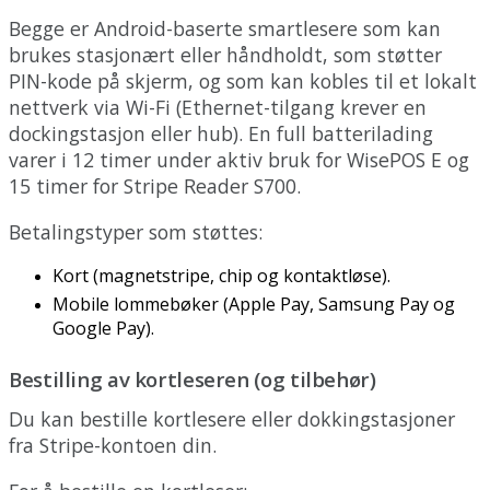
Begge
er
Android
-
baserte
smartlesere
som
kan
brukes
stasjon
æ
rt
eller
h
å
ndholdt
,
som
st
ø
tter
PIN
-
kode
p
å
skjerm
,
og
som
kan
kobles
til
et
lokalt
nettverk
via
Wi
-
Fi
(
Ethernet
-
tilgang
krever
en
dockingstasjon
eller
hub
)
.
En
full
batterilading
varer
i
12
timer
under
aktiv
bruk
for
WisePOS
E
og
15
timer
for
Stripe
Reader
S700
.
Betalingstyper
som
st
ø
ttes
:
Kort
(
magnetstripe
,
chip
og
kontaktl
ø
se
)
.
Mobile
lommeb
ø
ker
(
Apple
Pay
,
Samsung
Pay
og
Google
Pay
)
.
Bestilling
av
kortleseren
(
og
tilbeh
ø
r
)
Du
kan
bestille
kortlesere
eller
dokkingstasjoner
fra
Stripe
-
kontoen
din
.