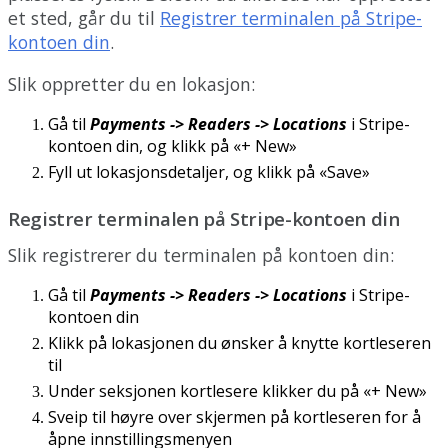
et
sted
,
g
å
r
du
til
Registrer
terminalen
p
å
Stripe
-
kontoen
din
.
Slik
oppretter
du
en
lokasjon
:
G
å
til
Payments
-
>
Readers
-
>
Locations
i
Stripe
-
kontoen
din
,
og
klikk
p
å
«
+
New
»
Fyll
ut
lokasjonsdetaljer
,
og
klikk
p
å
«
Save
»
Registrer
terminalen
p
å
Stripe
-
kontoen
din
Slik
registrerer
du
terminalen
p
å
kontoen
din
:
G
å
til
Payments
-
>
Readers
-
>
Locations
i
Stripe
-
kontoen
din
Klikk
p
å
lokasjonen
du
ø
nsker
å
knytte
kortleseren
til
Under
seksjonen
kortlesere
klikker
du
p
å
«
+
New
»
Sveip
til
h
ø
yre
over
skjermen
p
å
kortleseren
for
å
å
pne
innstillingsmenyen