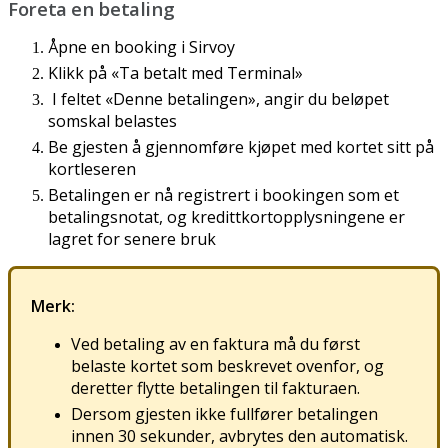
Foreta
en
betaling
Å
pne
en
booking
i
Sirvoy
Klikk
p
å
«
Ta
betalt
med
Terminal
»
I
feltet
«
Denne
betalingen
»
,
angir
du
bel
ø
pet
somskal
belastes
Be
gjesten
å
gjennomf
ø
re
kj
ø
pet
med
kortet
sitt
p
å
kortleseren
Betalingen
er
n
å
registrert
i
bookingen
som
et
betalingsnotat
,
og
kredittkortopplysningene
er
lagret
for
senere
bruk
Merk
:
Ved
betaling
av
en
faktura
m
å
du
f
ø
rst
belaste
kortet
som
beskrevet
ovenfor
,
og
deretter
flytte
betalingen
til
fakturaen
.
Dersom
gjesten
ikke
fullf
ø
rer
betalingen
innen
30
sekunder
,
avbrytes
den
automatisk
.