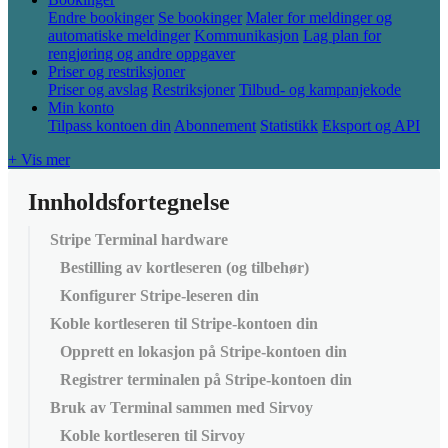
Endre bookinger
Se bookinger
Maler for meldinger og
automatiske meldinger
Kommunikasjon
Lag plan for
rengjøring og andre oppgaver
Priser og restriksjoner
Priser og avslag
Restriksjoner
Tilbud- og kampanjekode
Min konto
Tilpass kontoen din
Abonnement
Statistikk
Eksport og API
+ Vis mer
Innholdsfortegnelse
Stripe Terminal hardware
Bestilling av kortleseren (og tilbehør)
Konfigurer Stripe-leseren din
Koble kortleseren til Stripe-kontoen din
Opprett en lokasjon på Stripe-kontoen din
Registrer terminalen på Stripe-kontoen din
Bruk av Terminal sammen med Sirvoy
Koble kortleseren til Sirvoy