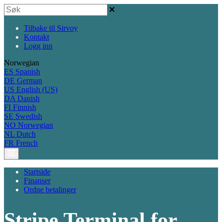
Tilbake til Sirvoy
Kontakt
Logg inn
Norwegian
ES
Spanish
DE
German
US
English (US)
DA
Danish
FI
Finnish
SE
Swedish
NO
Norwegian
NL
Dutch
FR
French
Startside
Finanser
Ordne betalinger
Stripe Terminal for