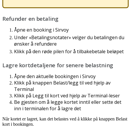
Refunder
en
betaling
Å
pne
en
booking
i
Sirvoy
Under
«
Betalingsnotater
»
velger
du
betalingen
du
ø
nsker
å
refundere
Klikk
p
å
den
r
ø
de
pilen
for
å
tilbakebetale
bel
ø
pet
Lagre
kortdetaljene
for
senere
belastning
Å
pne
den
aktuelle
bookingen
i
Sirvoy
Klikk
p
å
knappen
Belast
/
legg
til
ved
hjelp
av
Terminal
Klikk
p
å
Legg
til
kort
ved
hjelp
av
Terminal
-
leser
Be
gjesten
om
å
legge
kortet
inntil
eller
sette
det
inn
i
terminalen
for
å
lagre
det
N
å
r
kortet
er
lagret
,
kan
det
belastes
ved
å
klikke
p
å
knappen
Belast
kort
i
bookingen
.