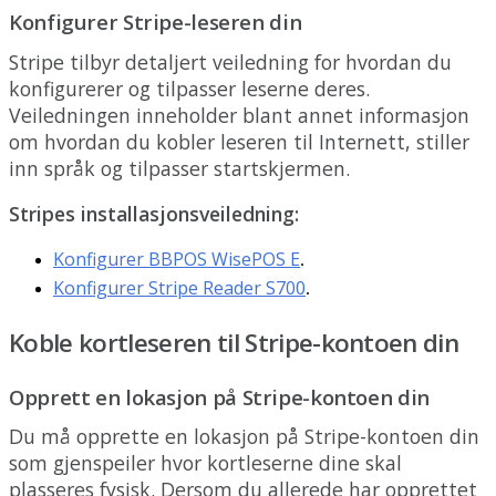
Konfigurer
Stripe
-
leseren
din
Stripe
tilbyr
detaljert
veiledning
for
hvordan
du
konfigurerer
og
tilpasser
leserne
deres
.
Veiledningen
inneholder
blant
annet
informasjon
om
hvordan
du
kobler
leseren
til
Internett
,
stiller
inn
spr
å
k
og
tilpasser
startskjermen
.
Stripes
installasjonsveiledning
:
Konfigurer
BBPOS
WisePOS
E
.
Konfigurer
Stripe
Reader
S700
.
Koble
kortleseren
til
Stripe
-
kontoen
din
Opprett
en
lokasjon
p
å
Stripe
-
kontoen
din
Du
m
å
opprette
en
lokasjon
p
å
Stripe
-
kontoen
din
som
gjenspeiler
hvor
kortleserne
dine
skal
plasseres
fysisk
.
Dersom
du
allerede
har
opprettet