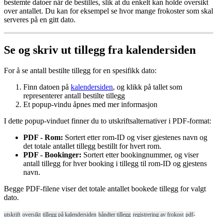
bestemte
datoer
n
å
r
de
bestilles
,
slik
at
du
enkelt
kan
holde
oversikt
over
antallet
.
Du
kan
for
eksempel
se
hvor
mange
frokoster
som
skal
serveres
p
å
en
gitt
dato
.
Se
og
skriv
ut
tillegg
fra
kalendersiden
For
å
se
antall
bestilte
tillegg
for
en
spesifikk
dato
:
Finn
datoen
p
å
kalendersiden
,
og
klikk
p
å
tallet
som
representerer
antall
bestilte
tillegg
Et
popup
-
vindu
å
pnes
med
mer
informasjon
I
dette
popup
-
vinduet
finner
du
to
utskriftsalternativer
i
PDF
-
format
:
PDF
-
Rom
:
Sortert
etter
rom
-
ID
og
viser
gjestenes
navn
og
det
totale
antallet
tillegg
bestillt
for
hvert
rom
.
PDF
-
Bookinger
:
Sortert
etter
bookingnummer
,
og
viser
antall
tillegg
for
hver
booking
i
tillegg
til
rom
-
ID
og
gjestens
navn
.
Begge
PDF
-
filene
viser
det
totale
antallet
bookede
tillegg
for
valgt
dato
.
utskrift
oversikt
tillegg på kalendersiden
håndter tillegg
registrering av frokost
pdf-