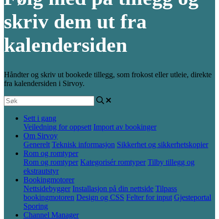
skriv dem ut fra
kalendersiden
Håndter og skriv ut bookede tillegg, som frokost eller utleie, direkte
fra kalendersiden i Sirvoy.
Sett i gang
Veiledning for oppsett
Import av bookinger
Om Sirvoy
Generelt
Teknisk informasjon
Sikkerhet og sikkerhetskopier
Rom og romtyper
Rom og romtyper
Kategorisér romtyper
Tilby tillegg og
ekstrautstyr
Bookingmotorer
Nettsidebygger
Installasjon på din nettside
Tilpass
bookingmotoren
Design og CSS
Felter for input
Gjesteportal
Sporing
Channel Manager