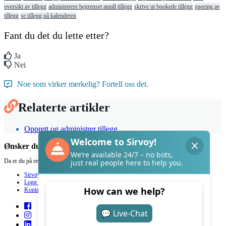
oversikt av tillegg
administrere begrenset antall tillegg
skrive ut bookede tillegg
sporing av
tillegg
se tillegg på kalenderen
Fant du det du lette etter?
Ja
Nei
Noe som virker merkelig? Fortell oss det.
Relaterte artikler
Opprett og administrer tillegg
Ønsker du hjelp med Sirvoy?
Da er du på rett sted.
Sirvoy
Logg inn
Kontakt