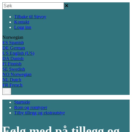
Tilbake til Sirvoy
Kontakt
Logg inn
Norwegian
ES
Spanish
DE
German
US
English (US)
DA
Danish
FI
Finnish
SE
Swedish
NO
Norwegian
NL
Dutch
FR
French
Startside
Rom og romtyper
Tilby tillegg og ekstrautstyr
Følg med på tillegg og