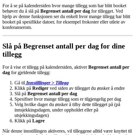
For
å
se
p
å
kalendersiden
hvor
mange
tillegg
som
har
blitt
booket
beh
ø
ver
du
å
sl
å
p
å
Begrenset
antall
per
dag
for
tillegget
.
Ved
hjelp
av
denne
funksjonen
ser
du
enkelt
hvor
mange
tillegg
har
blitt
booket
p
å
spesifikke
datoer
,
for
eksempel
frokoster
eller
utleie
av
konferanserom
.
Sl
å
p
å
Begrenset
antall
per
dag
for
dine
tillegg
For
å
vise
et
tillegg
p
å
kalendersiden
,
aktiver
Begrenset
antall
per
dag
for
gjeldende
tillegg
:
G
å
til
Innstillinger
>
Tillegg
Klikk
p
å
Rediger
ved
siden
av
tillegget
du
ø
nsker
å
endre
Sl
å
p
å
Begrenset
antall
per
dag
Spesifiser
hvor
mange
tillegg
som
er
tilgjengelig
per
dag
Velg
hvilke
dager
du
ø
nsker
å
tilby
dette
tillegget
p
å
(
p
å
innsjekkingsdagen
,
under
oppholdet
eller
p
å
utsjekkingsdagen
)
Klikk
p
å
Lagre
N
å
r
denne
innstillingen
aktiveres
,
vil
tilleggene
alltid
v
æ
re
knyttet
til