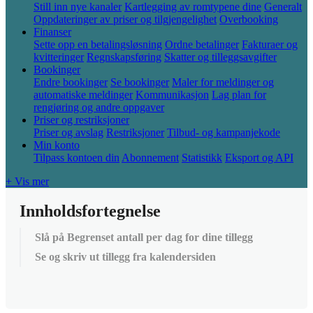
Still inn nye kanaler
Kartlegging av romtypene dine
Generalt
Oppdateringer av priser og tilgjengelighet
Overbooking
Finanser
Sette opp en betalingsløsning
Ordne betalinger
Fakturaer og
kvitteringer
Regnskapsføring
Skatter og tilleggsavgifter
Bookinger
Endre bookinger
Se bookinger
Maler for meldinger og
automatiske meldinger
Kommunikasjon
Lag plan for
rengjøring og andre oppgaver
Priser og restriksjoner
Priser og avslag
Restriksjoner
Tilbud- og kampanjekode
Min konto
Tilpass kontoen din
Abonnement
Statistikk
Eksport og API
+ Vis mer
Innholdsfortegnelse
Slå på Begrenset antall per dag for dine tillegg
Se og skriv ut tillegg fra kalendersiden