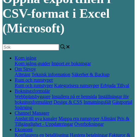
CSV-format i Excel
(Microsoft)
Kom igång
Kom igång-guider
Import av bokningar
Om Sirvoy
Allmänt
Teknisk information
Säkerhet & Backup
Rum och rumstyper
Rum och rumstyper
Kategorisera rumstyper
Erbjuda Tillval
Bokningsformulär
Webbplatsbyggare
Installera på er hemsida
Inställningar för
bokningsformuläret
Design & CSS
Inmatningsfält
Gästportal
Spårning
Channel Manager
Anslut till nya kanaler
Mappa era rumstyper
Allmänt
Pris &
Tillgänglighet - Uppdateringar
Överbokningar
Ekonomi
Konfigurera en betallösning
Hantera betalningar
Fakturor &