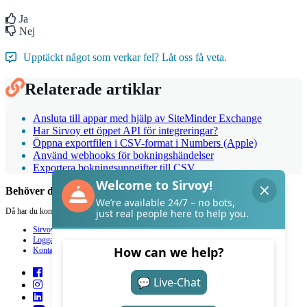
Ja
Nej
Upptäckt något som verkar fel? Låt oss få veta.
Relaterade artiklar
Ansluta till appar med hjälp av SiteMinder Exchange
Har Sirvoy ett öppet API för integreringar?
Öppna exportfilen i CSV-format i Numbers (Apple)
Använd webhooks för bokningshändelser
Exportera bokningsuppgifter till CSV
Behöver du hjälp med Sirvoy?
Då har du kommit rätt.
Sirvoy
Logga in
Kontakt