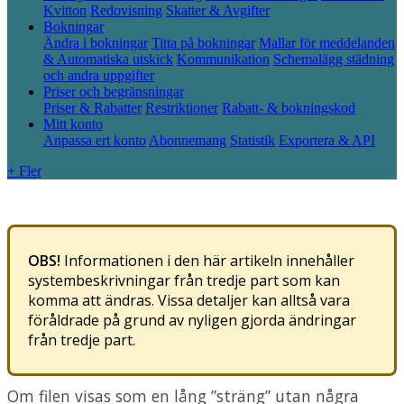
Kvitton
Redovisning
Skatter & Avgifter
Bokningar
Ändra i bokningar
Titta på bokningar
Mallar för meddelanden
& Automatiska utskick
Kommunikation
Schemalägg städning
och andra uppgifter
Priser och begränsningar
Priser & Rabatter
Restriktioner
Rabatt- & bokningskod
Mitt konto
Anpassa ert konto
Abonnemang
Statistik
Exportera & API
+ Fler
OBS
!
Informationen
i
den
h
ä
r
artikeln
inneh
å
ller
systembeskrivningar
fr
å
n
tredje
part
som
kan
komma
att
ä
ndras
.
Vissa
detaljer
kan
allts
å
vara
f
ö
r
å
ldrade
p
å
grund
av
nyligen
gjorda
ä
ndringar
fr
å
n
tredje
part
.
Om
filen
visas
som
en
l
å
ng
”
str
ä
ng
”
utan
n
å
gra