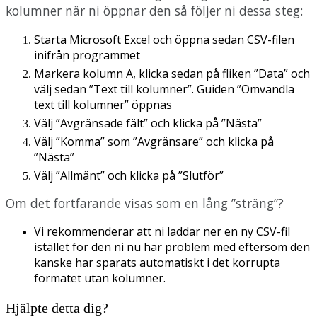
kolumner
n
ä
r
ni
ö
ppnar
den
s
å
f
ö
ljer
ni
dessa
steg
:
Starta
Microsoft
Excel
och
ö
ppna
sedan
CSV
-
filen
inifr
å
n
programmet
Markera
kolumn
A
,
klicka
sedan
p
å
fliken
”
Data
”
och
v
ä
lj
sedan
”
Text
till
kolumner
”
.
Guiden
”
Omvandla
text
till
kolumner
”
ö
ppnas
V
ä
lj
”
Avgr
ä
nsade
f
ä
lt
”
och
klicka
p
å
”
N
ä
sta
”
V
ä
lj
”
Komma
”
som
”
Avgr
ä
nsare
”
och
klicka
p
å
”
N
ä
sta
”
V
ä
lj
”
Allm
ä
nt
”
och
klicka
p
å
”
Slutf
ö
r
”
Om
det
fortfarande
visas
som
en
l
å
ng
”
str
ä
ng
”
?
Vi
rekommenderar
att
ni
laddar
ner
en
ny
CSV
-
fil
ist
ä
llet
f
ö
r
den
ni
nu
har
problem
med
eftersom
den
kanske
har
sparats
automatiskt
i
det
korrupta
formatet
utan
kolumner
.
Hjälpte detta dig?