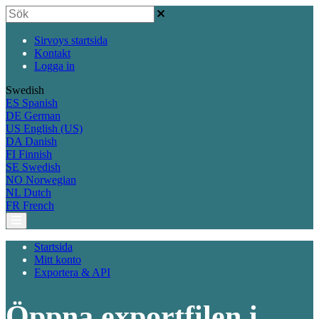
Sirvoys startsida
Kontakt
Logga in
Swedish
ES
Spanish
DE
German
US
English (US)
DA
Danish
FI
Finnish
SE
Swedish
NO
Norwegian
NL
Dutch
FR
French
Startsida
Mitt konto
Exportera & API
Öppna exportfilen i