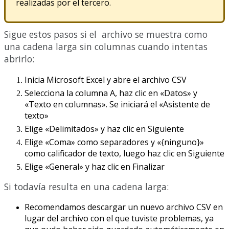
realizadas
por
el
tercero
.
Sigue
estos
pasos
si
el
archivo
se
muestra
como
una
cadena
larga
sin
columnas
cuando
intentas
abrirlo
:
Inicia
Microsoft
Excel
y
abre
el
archivo
CSV
Selecciona
la
columna
A
,
haz
clic
en
«
Datos
»
y
«
Texto
en
columnas
»
.
Se
iniciar
á
el
«
Asistente
de
texto
»
Elige
«
Delimitados
»
y
haz
clic
en
Siguiente
Elige
«
Coma
»
como
separadores
y
«
{
ninguno
}
»
como
calificador
de
texto
,
luego
haz
clic
en
Siguiente
Elige
«
General
»
y
haz
clic
en
Finalizar
Si
todav
í
a
resulta
en
una
cadena
larga
:
Recomendamos
descargar
un
nuevo
archivo
CSV
en
lugar
del
archivo
con
el
que
tuviste
problemas
,
ya