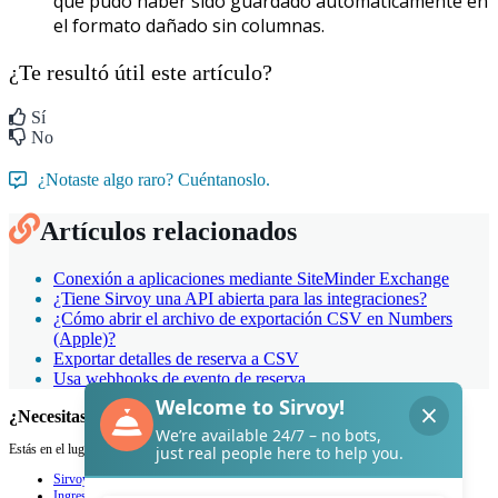
que
pudo
haber
sido
guardado
autom
á
ticamente
en
el
formato
da
ñ
ado
sin
columnas
.
¿Te resultó útil este artículo?
Sí
No
¿Notaste algo raro? Cuéntanoslo.
Artículos relacionados
Conexión a aplicaciones mediante SiteMinder Exchange
¿Tiene Sirvoy una API abierta para las integraciones?
¿Cómo abrir el archivo de exportación CSV en Numbers
(Apple)?
Exportar detalles de reserva a CSV
Usa webhooks de evento de reserva
¿Necesitas ayuda con Sirvoy?
Estás en el lugar adecuado.
Sirvoy
Ingresar