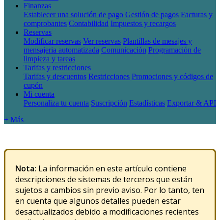
Finanzas
Establecer una solución de pago
Gestión de pagos
Facturas y
comprobantes
Contabilidad
Impuestos y recargos
Reservas
Modificar reservas
Ver reservas
Plantillas de mesajes y
mensajeria automatizada
Comunicación
Programación de
limpieza y tareas
Tarifas y restricciones
Tarifas y descuentos
Restricciones
Promociones y códigos de
cupón
Mi cuenta
Personaliza tu cuenta
Suscripción
Estadísticas
Exportar & API
+ Más
Nota
:
La
informaci
ó
n
en
este
art
í
culo
contiene
descripciones
de
sistemas
de
terceros
que
est
á
n
sujetos
a
cambios
sin
previo
aviso
.
Por
lo
tanto
,
ten
en
cuenta
que
algunos
detalles
pueden
estar
desactualizados
debido
a
modificaciones
recientes