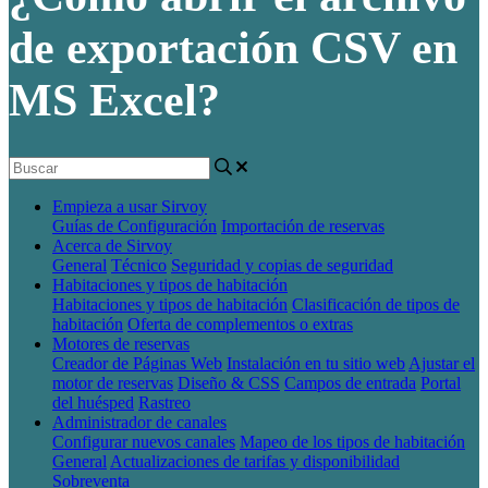
de exportación CSV en
MS Excel?
Empieza a usar Sirvoy
Guías de Configuración
Importación de reservas
Acerca de Sirvoy
General
Técnico
Seguridad y copias de seguridad
Habitaciones y tipos de habitación
Habitaciones y tipos de habitación
Clasificación de tipos de
habitación
Oferta de complementos o extras
Motores de reservas
Creador de Páginas Web
Instalación en tu sitio web
Ajustar el
motor de reservas
Diseño & CSS
Campos de entrada
Portal
del huésped
Rastreo
Administrador de canales
Configurar nuevos canales
Mapeo de los tipos de habitación
General
Actualizaciones de tarifas y disponibilidad
Sobreventa