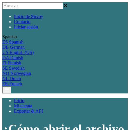
Inicio de Sirvoy
Contacto
Iniciar sesión
Spanish
ES
Spanish
DE
German
US
English (US)
DA
Danish
FI
Finnish
SE
Swedish
NO
Norwegian
NL
Dutch
FR
French
Inicio
Mi cuenta
Exportar & API
¿Cómo abrir el archivo