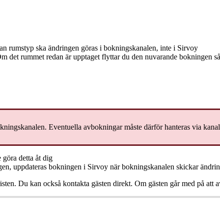
an
rumstyp
ska
ä
ndringen
g
ö
ras
i
bokningskanalen
,
inte
i
Sirvoy
Om
det
rummet
redan
ä
r
upptaget
flyttar
du
den
nuvarande
bokningen
s
kningskanalen
.
Eventuella
avbokningar
m
å
ste
d
ä
rf
ö
r
hanteras
via
kana
e
g
ö
ra
detta
å
t
dig
gen
,
uppdateras
bokningen
i
Sirvoy
n
ä
r
bokningskanalen
skickar
ä
ndri
ä
sten
.
Du
kan
ocks
å
kontakta
g
ä
sten
direkt
.
Om
g
ä
sten
g
å
r
med
p
å
att
a