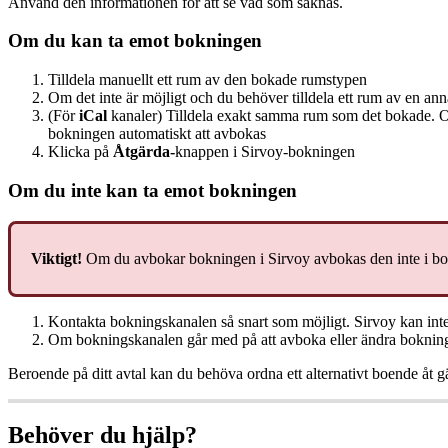
Anv
ä
nd
den
informationen
f
ö
r
att
se
vad
som
saknas
.
Om
du
kan
ta
emot
bokningen
Tilldela
manuellt
ett
rum
av
den
bokade
rumstypen
Om
det
inte
ä
r
m
ö
jligt
och
du
beh
ö
ver
tilldela
ett
rum
av
en
ann
(
F
ö
r
iCal
kanaler
)
Tilldela
exakt
samma
rum
som
det
bokade
.
bokningen
automatiskt
att
avbokas
Klicka
p
å
Å
tg
ä
rda
-
knappen
i
Sirvoy
-
bokningen
Om
du
inte
kan
ta
emot
bokningen
Viktigt
!
Om
du
avbokar
bokningen
i
Sirvoy
avbokas
den
inte
i
bo
Kontakta
bokningskanalen
s
å
snart
som
m
ö
jligt
.
Sirvoy
kan
int
Om
bokningskanalen
g
å
r
med
p
å
att
avboka
eller
ä
ndra
boknin
Beroende
p
å
ditt
avtal
kan
du
beh
ö
va
ordna
ett
alternativt
boende
å
t
g
Beh
ö
ver
du
hj
ä
lp
?