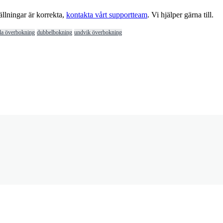
ä
llningar
ä
r
korrekta
,
kontakta
v
å
rt
supportteam
.
Vi
hj
ä
lper
g
ä
rna
till
.
da överbokning
dubbelbokning
undvik överbokning