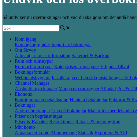
Så undviker du överbokningar och vad du ska göra om det ändå händ
Kom igång
Kom igång-guider
Import av bokningar
Om Sirvoy
Allmänt
Teknisk information
Säkerhet & Backup
Rum och rumstyper
Rum och rumstyper
Kategorisera rumstyper
Erbjuda Tillval
Bokningsformulär
Webbplatsbyggare
Installera på er hemsida
Inställningar för bo
Channel Manager
Anslut till nya kanaler
Mappa era rumstyper
Allmänt
Pris & Til
Ekonomi
Konfigurera en betallösning
Hantera betalningar
Fakturor & Kv
Bokningar
Ändra i bokningar
Titta på bokningar
Mallar för meddelanden 
Priser och begränsningar
Priser & Rabatter
Restriktioner
Rabatt- & bokningskod
Mitt konto
Anpassa ert konto
Abonnemang
Statistik
Exportera & API