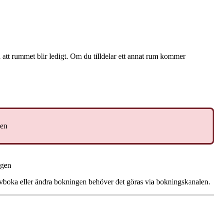
å
att
rummet
blir
ledigt
.
Om
du
tilldelar
ett
annat
rum
kommer
len
ngen
vboka
eller
ä
ndra
bokningen
beh
ö
ver
det
g
ö
ras
via
bokningskanalen
.