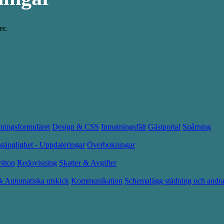
er.
kningsformuläret
Design & CSS
Inmatningsfält
Gästportal
Spårning
lgänglighet - Uppdateringar
Överbokningar
itton
Redovisning
Skatter & Avgifter
& Automatiska utskick
Kommunikation
Schemalägg städning och andra