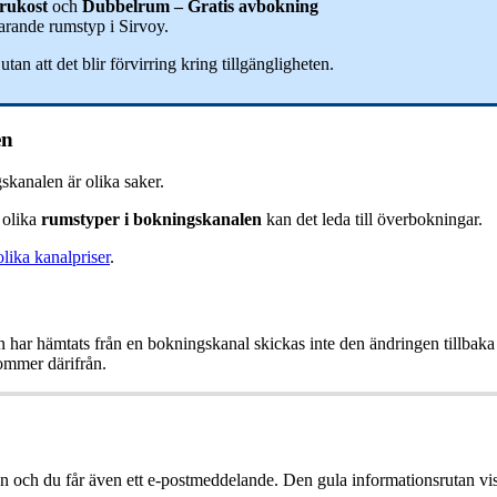
rukost
och
Dubbelrum
–
Gratis
avbokning
arande
rumstyp
i
Sirvoy
.
utan
att
det
blir
f
ö
rvirring
kring
tillg
ä
ngligheten
.
en
skanalen
ä
r
olika
saker
.
olika
rumstyper
i
bokningskanalen
kan
det
leda
till
ö
verbokningar
.
olika
kanalpriser
.
n
har
h
ä
mtats
fr
å
n
en
bokningskanal
skickas
inte
den
ä
ndringen
tillbaka
ommer
d
ä
rifr
å
n
.
en
och
du
f
å
r
ä
ven
ett
e
-
postmeddelande
.
Den
gula
informationsrutan
vi