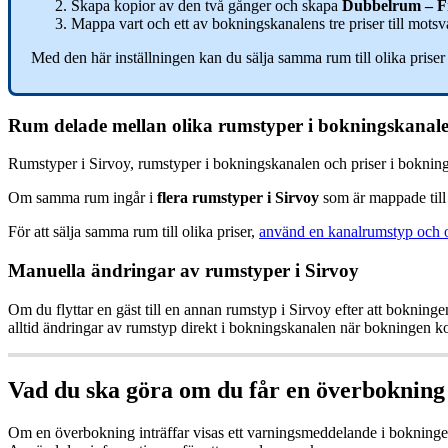
Skapa
kopior
av
den
tv
å
g
å
nger
och
skapa
Dubbelrum
–
F
Mappa
vart
och
ett
av
bokningskanalens
tre
priser
till
motsv
Med
den
h
ä
r
inst
ä
llningen
kan
du
s
ä
lja
samma
rum
till
olika
priser
Rum
delade
mellan
olika
rumstyper
i
bokningskanal
Rumstyper
i
Sirvoy
,
rumstyper
i
bokningskanalen
och
priser
i
bokning
Om
samma
rum
ing
å
r
i
flera
rumstyper
i
Sirvoy
som
ä
r
mappade
till
F
ö
r
att
s
ä
lja
samma
rum
till
olika
priser
,
anv
ä
nd
en
kanalrumstyp
och
Manuella
ä
ndringar
av
rumstyper
i
Sirvoy
Om
du
flyttar
en
g
ä
st
till
en
annan
rumstyp
i
Sirvoy
efter
att
bokninge
alltid
ä
ndringar
av
rumstyp
direkt
i
bokningskanalen
n
ä
r
bokningen
k
Vad
du
ska
g
ö
ra
om
du
f
å
r
en
ö
verbokning
Om
en
ö
verbokning
intr
ä
ffar
visas
ett
varningsmeddelande
i
bokning