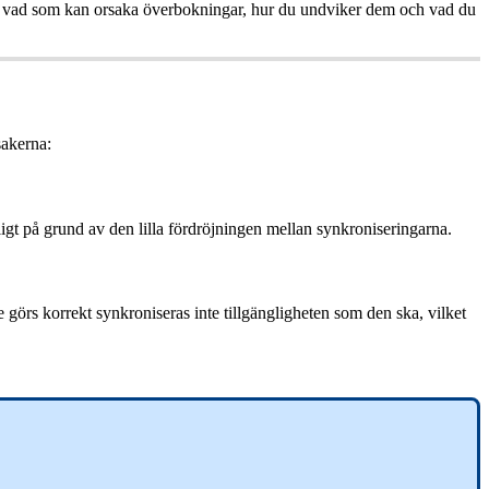
vad
som
kan
orsaka
ö
verbokningar
,
hur
du
undviker
dem
och
vad
du
sakerna
:
ligt
p
å
grund
av
den
lilla
f
ö
rdr
ö
jningen
mellan
synkroniseringarna
.
e
g
ö
rs
korrekt
synkroniseras
inte
tillg
ä
ngligheten
som
den
ska
,
vilket