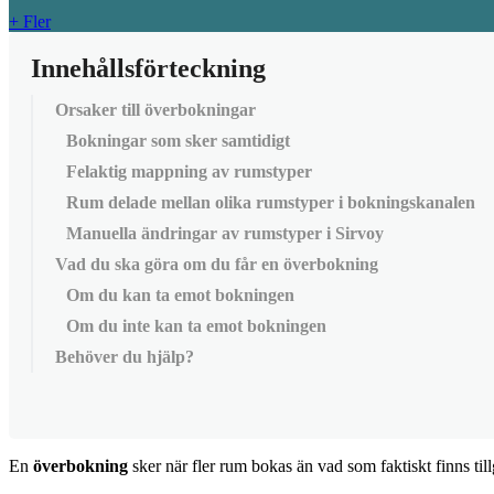
+ Fler
Innehållsförteckning
Orsaker till överbokningar
Bokningar som sker samtidigt
Felaktig mappning av rumstyper
Rum delade mellan olika rumstyper i bokningskanalen
Manuella ändringar av rumstyper i Sirvoy
Vad du ska göra om du får en överbokning
Om du kan ta emot bokningen
Om du inte kan ta emot bokningen
Behöver du hjälp?
En
ö
verbokning
sker
n
ä
r
fler
rum
bokas
ä
n
vad
som
faktiskt
finns
til