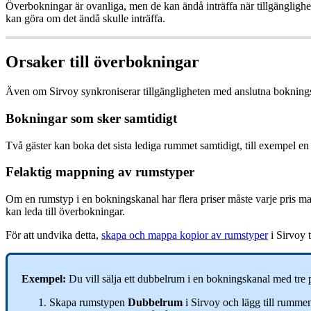
Ö
verbokningar
ä
r
ovanliga
,
men
de
kan
ä
nd
å
intr
ä
ffa
n
ä
r
tillg
ä
nglighe
kan
g
ö
ra
om
det
ä
nd
å
skulle
intr
ä
ffa
.
Orsaker
till
ö
verbokningar
Ä
ven
om
Sirvoy
synkroniserar
tillg
ä
ngligheten
med
anslutna
bokning
Bokningar
som
sker
samtidigt
Tv
å
g
ä
ster
kan
boka
det
sista
lediga
rummet
samtidigt
,
till
exempel
en
Felaktig
mappning
av
rumstyper
Om
en
rumstyp
i
en
bokningskanal
har
flera
priser
m
å
ste
varje
pris
ma
kan
leda
till
ö
verbokningar
.
F
ö
r
att
undvika
detta
,
skapa
och
mappa
kopior
av
rumstyper
i
Sirvoy
t
Exempel
:
Du
vill
s
ä
lja
ett
dubbelrum
i
en
bokningskanal
med
tre
Skapa
rumstypen
Dubbelrum
i
Sirvoy
och
l
ä
gg
till
rumme