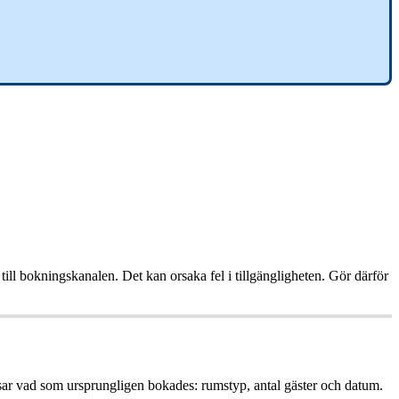
till
bokningskanalen
.
Det
kan
orsaka
fel
i
tillg
ä
ngligheten
.
G
ö
r
d
ä
rf
ö
r
sar
vad
som
ursprungligen
bokades
:
rumstyp
,
antal
g
ä
ster
och
datum
.