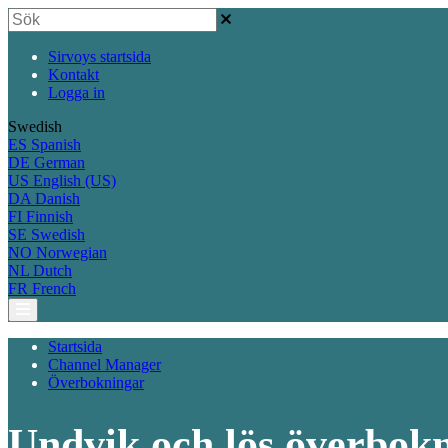
Sirvoys startsida
Kontakt
Logga in
Swedish
ES
Spanish
DE
German
US
English (US)
DA
Danish
FI
Finnish
SE
Swedish
NO
Norwegian
NL
Dutch
FR
French
Startsida
Channel Manager
Överbokningar
Undvik och lös överbok