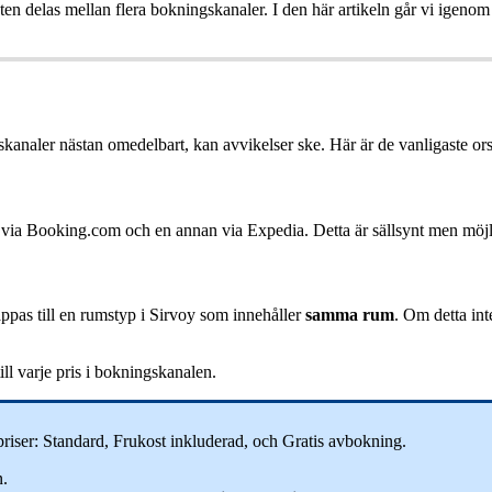
ten
delas
mellan
flera
bokningskanaler
.
I
den
h
ä
r
artikeln
g
å
r
vi
igenom
skanaler
n
ä
stan
omedelbart
,
kan
avvikelser
ske
.
H
ä
r
ä
r
de
vanligaste
or
via
Booking
.
com
och
en
annan
via
Expedia
.
Detta
ä
r
s
ä
llsynt
men
m
ö
j
ppas
till
en
rumstyp
i
Sirvoy
som
inneh
å
ller
samma
rum
.
Om
detta
int
ill
varje
pris
i
bokningskanalen
.
priser
:
Standard
,
Frukost
inkluderad
,
och
Gratis
avbokning
.
n
.